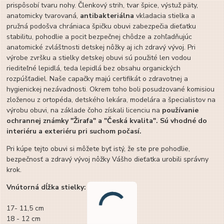
prispôsobí tvaru nohy. Členkový strih, tvar špice, výstuž päty,
anatomicky tvarovaná,
antibakteriálna
vkladacia stielka a
pružná podošva chrániaca špičku obuvi zabezpečia dieťatku
stabilitu, pohodlie a pocit bezpečnej chôdze a zohľadňujúc
anatomické zvláštnosti detskej nôžky aj ich zdravý vývoj. Pri
výrobe zvršku a stielky detskej obuvi sú použité len vodou
riediteľné lepidlá, teda lepidlá bez obsahu organických
rozpúšťadiel. Naše capačky majú certifikát o zdravotnej a
hygienickej nezávadnosti. Okrem toho boli posudzované komisiou
zloženou z ortopéda, detského lekára, modelára a špecialistov na
výrobu obuvi, na základe čoho získali licenciu na
používanie
ochrannej známky "Žirafa" a "Česká kvalita". Sú vhodné do
interiéru a exteriéru pri suchom počasí.
Pri kúpe tejto obuvi si môžete byť istý, že ste pre pohodlie,
bezpečnosť a zdravý vývoj nôžky Vášho dieťatka urobili správny
krok.
Vnútorná
dĺžka
stielky:
17- 11,5 cm
18
-
12
cm