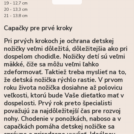
19
-
12,7
cm
20
-
13,3
cm
21
-
13,8
cm
Capačky pre prvé kroky
Pri prvých krokoch je ochrana detskej
nožičky veľmi dôležitá, dôležitejšia ako pri
dospelom chodidle. Nožičky detí sú veľmi
mäkké, čiže sa môžu veľmi ľahko
zdeformovať. Taktiež treba myslieť na to,
že detská nožička rýchlo rastie. V prvom
roku života nožička dosiahne až polovicu
veľkosti, ktorú bude Vaše dieťatko mať v
dospelosti. Prvý rok preto špecialisti
považujú za najdôležitejší čas pre rozvoj
nohy. Chodenie v ponožkách, naboso a v
capačkách pomáha detskej nožičke sa