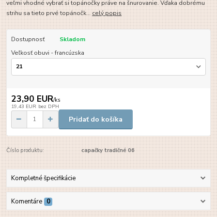
veľmi vhodné vybrať si topánočky práve na šnurovanie. Vďaka dobrému
strihu sa tieto prvé topánočk...
celý popis
Dostupnosť
Skladom
Veľkosť obuvi - francúzska
23,90 EUR
/
ks
19,43 EUR
bez DPH
Pridať do košíka
Číslo produktu:
capačky tradičné 06
Kompletné špecifikácie
Komentáre
0