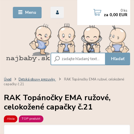
0
ks
Menu
za
0,00 EUR
Hľadať
Úvod
Detská obuv+ prezuvky
RAK Topánočky EMA ružové, celokožené
capačky č.21
RAK Topánočky EMA ružové,
celokožené capačky č.21
Akcia
TOP produkt