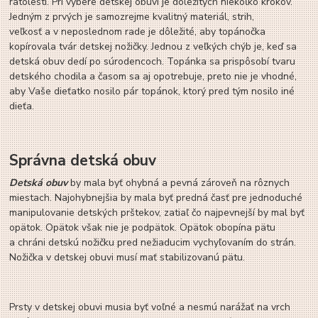
ratolesti. Pri výbere detskej obuvi je dôležitých niekoľko krokov.
Jedným z prvých je samozrejme kvalitný materiál, strih,
veľkosť a v neposlednom rade je dôležité, aby topánočka
kopírovala tvár detskej nožičky. Jednou z veľkých chýb je, keď sa
detská obuv dedí po súrodencoch. Topánka sa prispôsobí tvaru
detského chodila a časom sa aj opotrebuje, preto nie je vhodné,
aby Vaše dieťatko nosilo pár topánok, ktorý pred tým nosilo iné
dieťa.
Správna detská obuv
Detská obuv
by mala byť ohybná a pevná zároveň na rôznych
miestach. Najohybnejšia by mala byť predná časť pre jednoduché
manipulovanie detských prštekov, zatiaľ čo najpevnejší by mal byť
opätok. Opätok však nie je podpätok. Opätok obopína pätu
a chráni detskú nožičku pred nežiaducim vychyľovaním do strán.
Nožička v detskej obuvi musí mať stabilizovanú pätu.
Prsty v detskej obuvi musia byť voľné a nesmú narážať na vrch