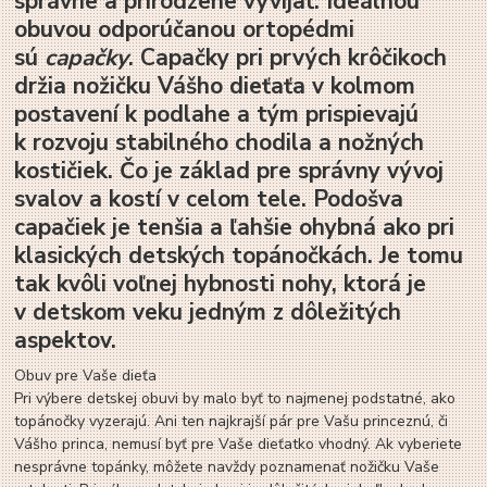
správne a prirodzene vyvíjať. Ideálnou
obuvou odporúčanou ortopédmi
sú
capačky
. Capačky pri prvých krôčikoch
držia nožičku Vášho dieťaťa v kolmom
postavení k podlahe a tým prispievajú
k rozvoju stabilného chodila a nožných
kostičiek. Čo je základ pre správny vývoj
svalov a kostí v celom tele. Podošva
capačiek je tenšia a ľahšie ohybná ako pri
klasických detských topánočkách. Je tomu
tak kvôli voľnej hybnosti nohy, ktorá je
v detskom veku jedným z dôležitých
aspektov.
Obuv pre Vaše dieťa
Pri výbere detskej obuvi by malo byť to najmenej podstatné, ako
topánočky vyzerajú. Ani ten najkrajší pár pre Vašu princeznú, či
Vášho princa, nemusí byť pre Vaše dieťatko vhodný. Ak vyberiete
nesprávne topánky, môžete navždy poznamenať nožičku Vaše