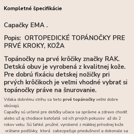
Kompletné špecifikácie
Capačky EMA .
Popis: ORTOPEDICKÉ TOPÁNOČKY PRE
PRVÉ KROKY, KOŽA
Topánočky
na
prvé krôčiky
značky
RAK.
Detská obuv
je vyrobená z kvalitnej kože.
Pre dobrú fixáciu detskej nožičky pri
prvých krôčikoch je veľmi vhodné vybrať si
topánočky práve na šnurovanie.
Vďaka dobrému strihu sa tieto
prvé topánočky
veľmi dobre
obúvajú.
Capačky sú určené pre detičky učiace sa správne a zdravo chodiť
alebo už aj chodiace batoľatá od ich prvých pokusov až do 2
rokov veku. Sú ľahké, pružné, vyrobené z mäkkej prírodnej kože
vrátane podšívky, ktorá zabezpečuje priedušnosť a dokonale sa