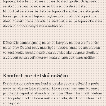
topánky. Keby tomu tak nebolo, na detských prstíkoch by mohli
vznikať odreniny, zarastanie nechtov a bolestivé otlaky.
Mnohokrát sa stáva, že dieťatko topánočka aj tlačí, no jeho prah
bolesti je nižší a rýchlejšie si zvykne, preto nato treba pri kúpe
dbať. Rovnako treba pravidelne sledovať, či mu je topánočka stále
dobrá, či nožička nevyrástla a netlačí ho.
Dôležitý je samozrejme aj materiál, ktorý by mal byť z prírodných
materiálov. Detská obuv musí byť priedušná, mala by absorbovať
vlhkosť, keďže detská nožička sa potí viac ako dospelé chodidlo
a zároveň by sa svojím tvarom mala prispôsobiť tvaru nožičky.
Komfort pre detskú nožičku
Kvalitná a zdravotne nezávadná detská obuv je dôležitá a preto
nikdy nemôžeme ľutovať peňazí, ktoré za nich minieme. Rovnako
je dôležité nepodliehať móde a trendom. Obuv nám i naším deťom
slúži k pohybu a k ochrane nášho chodidla, slúži k pohodlnosti a k
spokojnosti.