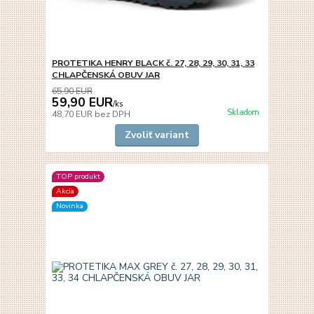
PROTETIKA HENRY BLACK č. 27, 28, 29, 30, 31, 33
CHLAPČENSKÁ OBUV JAR
65,90 EUR
59,90 EUR
/
ks
Skladom
48,70 EUR
bez DPH
Zvoliť variant
TOP produkt
Akcia
Novinka