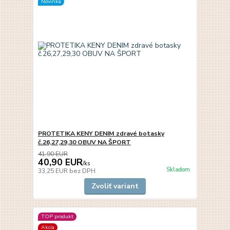
Novinka
PROTETIKA KENY DENIM zdravé botasky
č.26,27,29,30 OBUV NA ŠPORT
41,90 EUR
40,90 EUR
/
ks
Skladom
33,25 EUR
bez DPH
Zvoliť variant
TOP produkt
Akcia