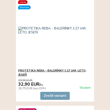
Akcia
Novinka
PROTETIKA REBA - BALERÍNKY č.27 JAR, LETO,
JESEŇ
39,90 EUR
32,90 EUR
/
ks
Skladom
26,75 EUR
bez DPH
Zvoliť variant