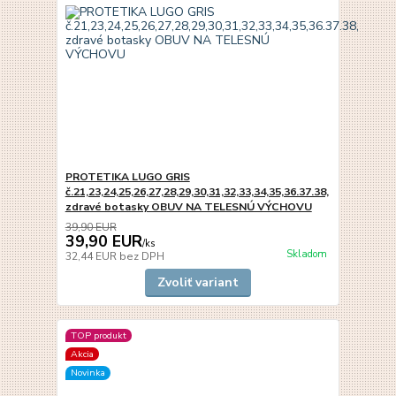
PROTETIKA LUGO GRIS
č.21,23,24,25,26,27,28,29,30,31,32,33,34,35,36.37.38,
zdravé botasky OBUV NA TELESNÚ VÝCHOVU
39,90 EUR
39,90 EUR
/
ks
Skladom
32,44 EUR
bez DPH
Zvoliť variant
TOP produkt
Akcia
Novinka