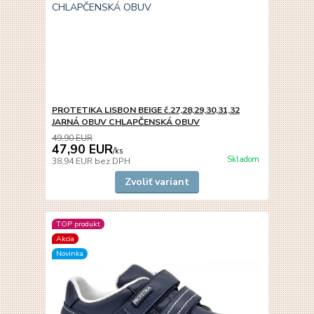
PROTETIKA LISBON BEIGE č.27,28,29,30,31,32
JARNÁ OBUV CHLAPČENSKÁ OBUV
49,90 EUR
47,90 EUR
/
ks
Skladom
38,94 EUR
bez DPH
Zvoliť variant
TOP produkt
Akcia
Novinka