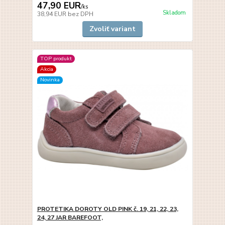
47,90 EUR
/
ks
Skladom
38,94 EUR
bez DPH
Zvoliť variant
TOP produkt
Akcia
Novinka
PROTETIKA DOROTY OLD PINK č. 19, 21, 22, 23,
24, 27 JAR BAREFOOT,