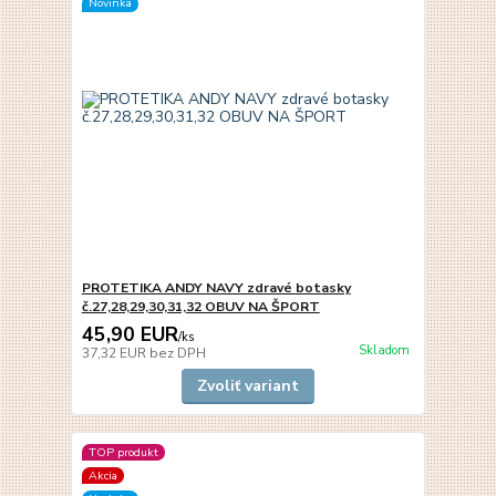
Novinka
PROTETIKA ANDY NAVY zdravé botasky
č.27,28,29,30,31,32 OBUV NA ŠPORT
45,90 EUR
/
ks
Skladom
37,32 EUR
bez DPH
Zvoliť variant
TOP produkt
Akcia