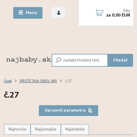
0
ks
Menu
za
0,00 EUR
Hľadať
Úvod
PROTETIKA OBUV JAR
č.27
č.27
Upresniť parametre
Najnovšie
Najlacnejšie
Najdrahšie