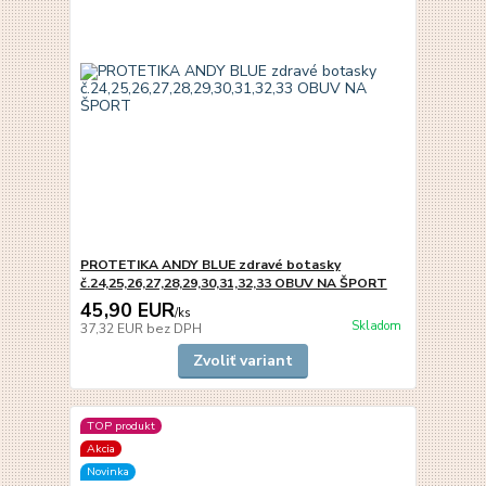
PROTETIKA ANDY BLUE zdravé botasky
č.24,25,26,27,28,29,30,31,32,33 OBUV NA ŠPORT
45,90 EUR
/
ks
Skladom
37,32 EUR
bez DPH
Zvoliť variant
TOP produkt
Akcia
Novinka