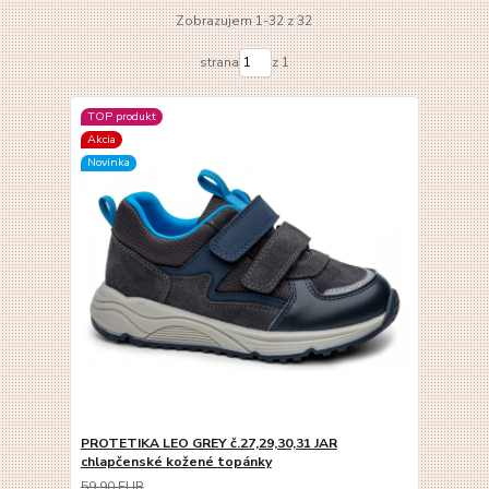
Zobrazujem 1-32 z 32
strana
z 1
TOP produkt
Akcia
Novinka
PROTETIKA LEO GREY č.27,29,30,31 JAR
chlapčenské kožené topánky
59,90 EUR