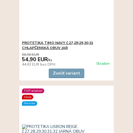
PROTETIKA TIMO NAVY č.27,28,29,30,31
CHLAPČENSKÁ OBUV JAR
56,90 EUR
54,90 EUR
/
ks
Skladom
44,63 EUR
bez DPH
Zvoliť variant
TOP produkt
Akcia
Novinka