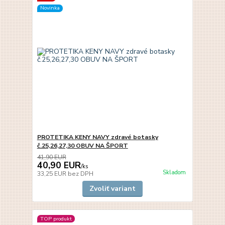
Novinka
PROTETIKA KENY NAVY zdravé botasky
č.25,26,27,30 OBUV NA ŠPORT
41,90 EUR
40,90 EUR
/
ks
Skladom
33,25 EUR
bez DPH
Zvoliť variant
TOP produkt