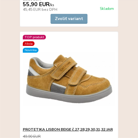
55,90 EUR
/
ks
Skladom
45,45 EUR
bez DPH
Zvoliť variant
TOP produkt
Akcia
Novinka
PROTETIKA LISBON BEIGE č.27,28,29,30,31,32 JAR
49,90 EUR