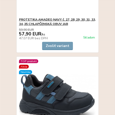
PROTETIKA AMADEO NAVY č. 27, 28, 29, 30, 31, 33,
34 ,35 CHLAPČENSKÁ OBUV JAR
59,90 EUR
57,90 EUR
/
ks
Skladom
47,07 EUR
bez DPH
Zvoliť variant
TOP produkt
Akcia
Novinka