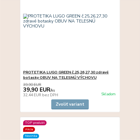
PROTETIKA LUGO GREEN č.25,26,27,30 zdravé
botasky OBUV NA TELESNÚ VÝCHOVU
39,90 EUR
39,90 EUR
/
ks
Skladom
32,44 EUR
bez DPH
Zvoliť variant
TOP produkt
Akcia
Novinka