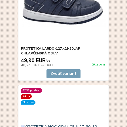
PROTETIKA LARDO č.27,-,29,30 JAR
CHLAPČENSKÁ OBUV
49,90 EUR
/
ks
Skladom
40,57 EUR
bez DPH
Zvoliť variant
TOP produkt
Akcia
Novinka