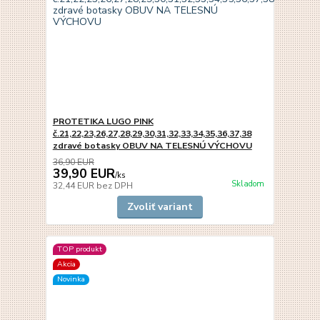
PROTETIKA LUGO PINK
č.21,22,23,26,27,28,29,30,31,32,33,34,35,36,37,38
zdravé botasky OBUV NA TELESNÚ VÝCHOVU
36,90 EUR
39,90 EUR
/
ks
Skladom
32,44 EUR
bez DPH
Zvoliť variant
TOP produkt
Akcia
Novinka