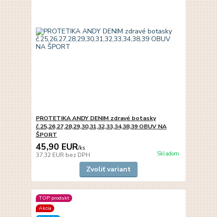
PROTETIKA ANDY DENIM zdravé botasky
č.25,26,27,28,29,30,31,32,33,34,38,39 OBUV NA
ŠPORT
45,90 EUR
/
ks
Skladom
37,32 EUR
bez DPH
Zvoliť variant
TOP produkt
Akcia