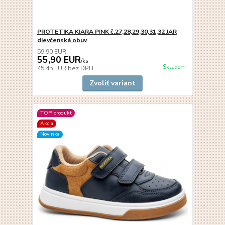
PROTETIKA KIARA PINK č.27,28,29,30,31,32 JAR
dievčenská obuv
59,90 EUR
55,90 EUR
/
ks
Skladom
45,45 EUR
bez DPH
Zvoliť variant
TOP produkt
Akcia
Novinka