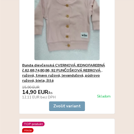
Bunda dievčenská CVERNOVÁ JEDNOFAREBNÁ
č.62,68,74,80,86, 92 PUNČOŠKOVÁ REBROVÁ ,
ružová, tmavo ružová, levanduľová, púdrovo
ružová, biela, žltá
15,90 EUR
14,90 EUR
/
ks
Skladom
12,11 EUR
bez DPH
Zvoliť variant
TOP produkt
Akcia