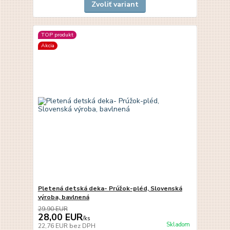
Zvoliť variant
TOP produkt
Akcia
Pletená detská deka- Prúžok-pléd, Slovenská
výroba, bavlnená
29,90 EUR
28,00 EUR
/
ks
Skladom
22,76 EUR
bez DPH