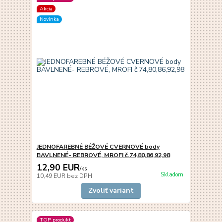
Akcia
Novinka
JEDNOFAREBNÉ BÉŽOVÉ CVERNOVÉ body
BAVLNENÉ- REBROVÉ, MROFI č.74,80,86,92,98
12,90 EUR
/
ks
Skladom
10,49 EUR
bez DPH
Zvoliť variant
TOP produkt