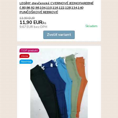
LEGÍNY dievčenské CVERNOVÉ JEDNOFAREBNÉ
č.80,86,92,98,104,110,116,122,128,134,140
PUNČOŠKOVÉ REBROVÉ
13,90 EUR
11,90 EUR
/
ks
Skladom
9,67 EUR
bez DPH
Zvoliť variant
TOP produkt
Akcia
Novinka