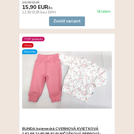
16,90 EUR
15,90 EUR
/
ks
Skladom
12,93 EUR
bez DPH
Zvoliť variant
TOP produkt
Akcia
Novinka
BUNDA kojenecká CVERNOVÁ KVIETKOVÁ
č.62,68,74,80,86,92 PUNČOŠKOVÁ REBROVÁ-