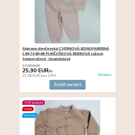
Súprava dievčenská CVERNOVÁ JEDNOFAREBNÁ
č.68,74,80,86 PUNČOŠKOVÁ REBROVÁ ružová,
tmavoružová , levandulová
27,90 EUR
25,90 EUR
/
ks
Skladom
21,06 EUR
bez DPH
Zvoliť variant
TOP produkt
Akcia
Novinka