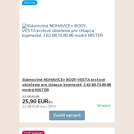
Novinka
Slávnostné NOHAVICE+ BODY-VESTA,krstové
oblečenie pre chlapca, kojenecké, č.62,68,74,80,86
modrá MISTER
27,90 EUR
25,90 EUR
/
ks
Skladom
21,06 EUR
bez DPH
Zvoliť variant
TOP produkt