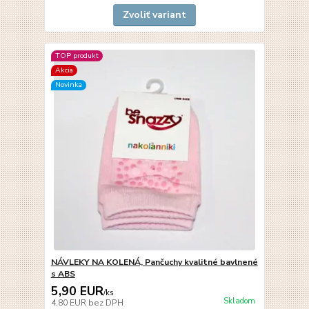
Zvoliť variant
TOP produkt
Akcia
Novinka
NÁVLEKY NA KOLENÁ, Pančuchy kvalitné bavlnené
s ABS
5,90 EUR
/
ks
Skladom
4,80 EUR
bez DPH