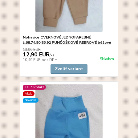
Nohavice CVERNOVÉ JEDNOFAREBNÉ
č.68,74,80,86,92 PUNČOŠKOVÉ REBROVÉ béžové
13,90 EUR
12,90 EUR
/
ks
Skladom
10,49 EUR
bez DPH
Zvoliť variant
TOP produkt
Akcia
Novinka