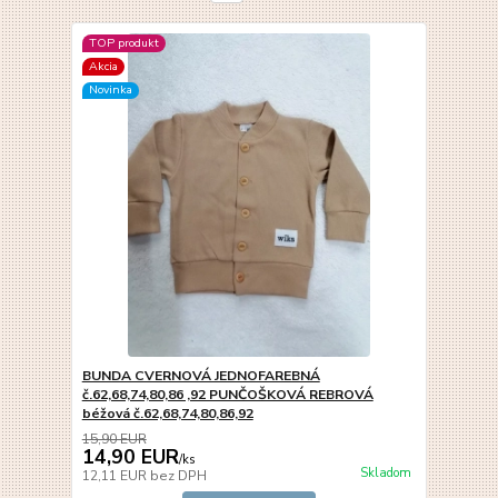
TOP produkt
Akcia
Novinka
BUNDA CVERNOVÁ JEDNOFAREBNÁ
č.62,68,74,80,86 ,92 PUNČOŠKOVÁ REBROVÁ
béžová č.62,68,74,80,86,92
15,90 EUR
14,90 EUR
/
ks
Skladom
12,11 EUR
bez DPH