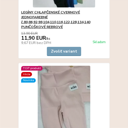
LEGÍNY CHLAPČENSKÉ CVERNOVÉ
JEDNOFAREBNÉ
č.80,86,92,98,104,110,116,122,128,134,140
PUNČOŠKOVÉ REBROVÉ
13,90 EUR
11,90 EUR
/
ks
Skladom
9,67 EUR
bez DPH
Zvoliť variant
TOP produkt
Akcia
Novinka