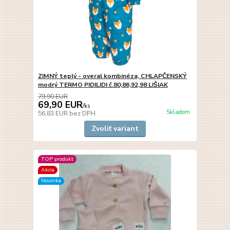
ZIMNÝ teplý - overal kombinéza, CHLAPČENSKÝ
modrý TERMO PIDILIDI č.80,86,92,98 LIŠIAK
79,90 EUR
69,90 EUR
/
ks
Skladom
56,83 EUR
bez DPH
Zvoliť variant
TOP produkt
Akcia
Novinka