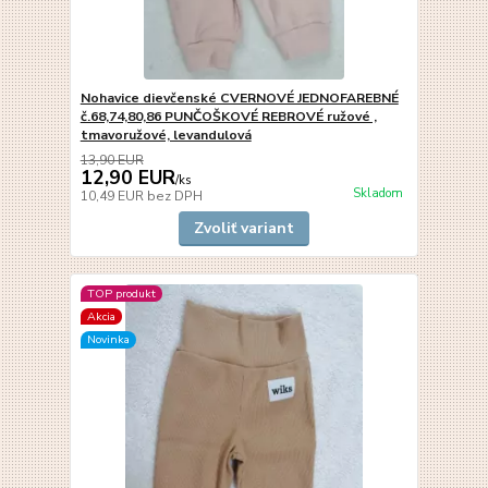
Nohavice dievčenské CVERNOVÉ JEDNOFAREBNÉ
č.68,74,80,86 PUNČOŠKOVÉ REBROVÉ ružové ,
tmavoružové, levandulová
13,90 EUR
12,90 EUR
/
ks
Skladom
10,49 EUR
bez DPH
Zvoliť variant
TOP produkt
Akcia
Novinka