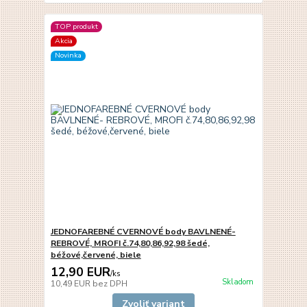
TOP produkt
Akcia
Novinka
JEDNOFAREBNÉ CVERNOVÉ body BAVLNENÉ-
REBROVÉ, MROFI č.74,80,86,92,98 šedé,
béžové,červené, biele
12,90 EUR
/
ks
Skladom
10,49 EUR
bez DPH
Zvoliť variant