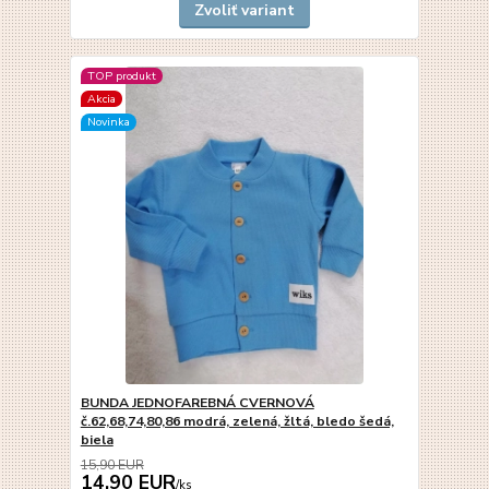
Zvoliť variant
TOP produkt
Akcia
Novinka
BUNDA JEDNOFAREBNÁ CVERNOVÁ
č.62,68,74,80,86 modrá, zelená, žltá, bledo šedá,
biela
15,90 EUR
14,90 EUR
/
ks