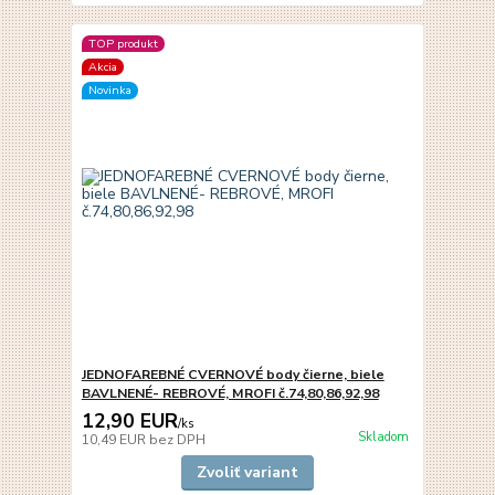
TOP produkt
Akcia
Novinka
JEDNOFAREBNÉ CVERNOVÉ body čierne, biele
BAVLNENÉ- REBROVÉ, MROFI č.74,80,86,92,98
12,90 EUR
/
ks
Skladom
10,49 EUR
bez DPH
Zvoliť variant