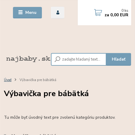
0
ks
Menu
za
0,00 EUR
Hľadať
Úvod
Výbavička pre bábätká
Výbavička pre bábätká
Tu môže byť úvodný text pre zvolenú kategóriu produktov.