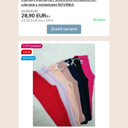
súprava s nohavicami NOVINKA
31,50 EUR
28,90 EUR
/
ks
Skladom
23,50 EUR
bez DPH
Zvoliť variant
TOP produkt
Akcia
Novinka