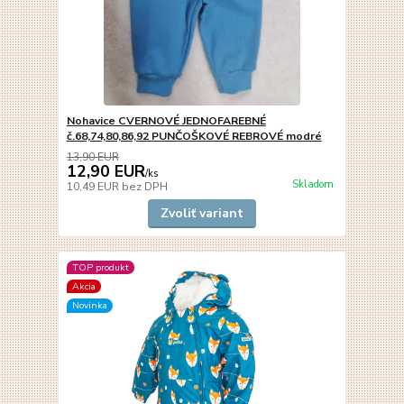
Nohavice CVERNOVÉ JEDNOFAREBNÉ
č.68,74,80,86,92 PUNČOŠKOVÉ REBROVÉ modré
13,90 EUR
12,90 EUR
/
ks
Skladom
10,49 EUR
bez DPH
Zvoliť variant
TOP produkt
Akcia
Novinka