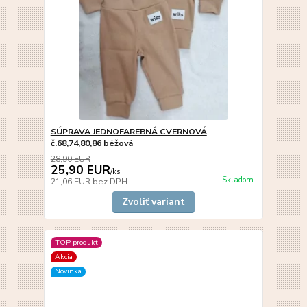
SÚPRAVA JEDNOFAREBNÁ CVERNOVÁ
č.68,74,80,86 béžová
28,90 EUR
25,90 EUR
/
ks
Skladom
21,06 EUR
bez DPH
Zvoliť variant
TOP produkt
Akcia
Novinka