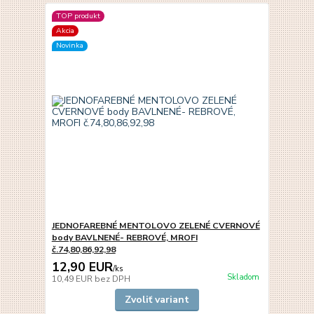
TOP produkt
Akcia
Novinka
JEDNOFAREBNÉ MENTOLOVO ZELENÉ CVERNOVÉ
body BAVLNENÉ- REBROVÉ, MROFI
č.74,80,86,92,98
12,90 EUR
/
ks
Skladom
10,49 EUR
bez DPH
Zvoliť variant