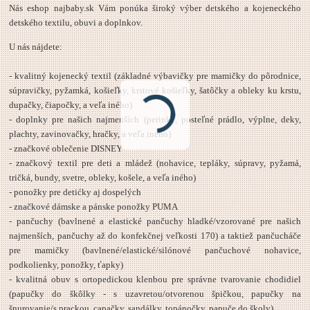
Nás eshop najbaby.sk Vám ponúka široký výber detského a kojeneckého
detského textilu, obuvi a doplnkov.
U nás nájdete:
- kvalitný kojenecký textil (základné výbavičky pre mamičky do pôrodnice,
súpravičky, pyžamká, košieľky, krstové košieľky, šatôčky a obleky ku krstu,
dupačky, čiapočky, a veľa iného)
- doplnky pre našich najmenších (perinky, posteľné prádlo, výplne, deky,
plachty, zavinovačky, hračky, a veľa iného)
- značkové oblečenie DISNEY
- značkový textil pre deti a mládež (nohavice, tepláky, súpravy, pyžamá,
tričká, bundy, svetre, obleky, košele, a veľa iného)
- ponožky pre detićky aj dospelých
- značkové dámske a pánske ponožky PUMA
- pančuchy (bavlnené a elastické pančuchy hladké/vzorované pre našich
najmenších, pančuchy až do konfekčnej veľkosti 170) a taktiež pančucháče
pre mamičky (bavlnené/elastické/silónové pančuchové nohavice,
podkolienky, ponožky, ťapky)
- kvalitná obuv s ortopedickou klenbou pre správne tvarovanie chodidiel
(papučky do škôlky - s uzavretou/otvorenou špičkou, papučky na
šnurovanie/s prackou, capačky, sandálky, topánočky, papuče do školy)