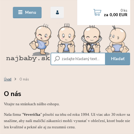
0
ks
Menu
za
0,00 EUR
Hľadať
Úvod
O nás
O nás
Vitajte na stránkach nášho eshopu.
Naša firma "
Veverička
" pôsobí na trhu od roku 1994. Už viac ako 30 rokov sa
snažíme, aby naši maličkí zákazníci mohli vyrastať v oblečení, ktoré bude nie
len kvalitné a pekné ale aj za rozumnú cenu.