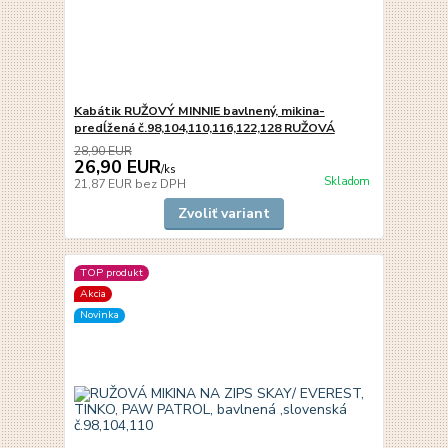
Kabátik RUŽOVÝ MINNIE bavlnený, mikina-
predĺžená č.98,104,110,116,122,128 RUŽOVÁ
28,90 EUR
26,90 EUR
/
ks
Skladom
21,87 EUR
bez DPH
Zvoliť variant
TOP produkt
Akcia
Novinka