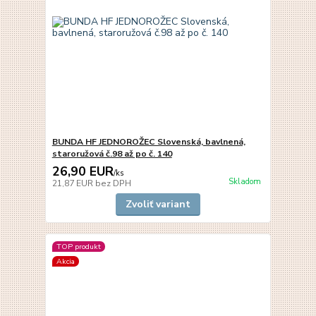
BUNDA HF JEDNOROŽEC Slovenská, bavlnená,
staroružová č.98 až po č. 140
26,90 EUR
/
ks
Skladom
21,87 EUR
bez DPH
Zvoliť variant
TOP produkt
Akcia