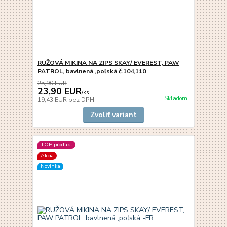
RUŽOVÁ MIKINA NA ZIPS SKAY/ EVEREST, PAW
PATROL, bavlnená ,poľská č.104,110
25,90 EUR
23,90 EUR
/
ks
Skladom
19,43 EUR
bez DPH
Zvoliť variant
TOP produkt
Akcia
Novinka