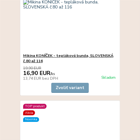
Mikina KONÍČEK - tepláková bunda, SLOVENSKÁ
č.80 až 116
19,90 EUR
16,90 EUR
/
ks
Skladom
13,74 EUR
bez DPH
Zvoliť variant
TOP produkt
Akcia
Novinka