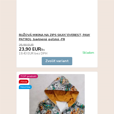
RUŽOVÁ MIKINA NA ZIPS SKAY/ EVEREST, PAW
PATROL, bavlnená ,poľská -FR
25,90 EUR
23,90 EUR
/
ks
Skladom
19,43 EUR
bez DPH
Zvoliť variant
TOP produkt
Akcia
Novinka