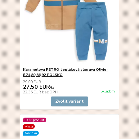
Karamelová RETRO tepláková súprava Olivier
č.74,80,86,92 POĽSKO
29,00 EUR
27,50 EUR
/
ks
Skladom
22,36 EUR
bez DPH
Zvoliť variant
TOP produkt
Akcia
Novinka