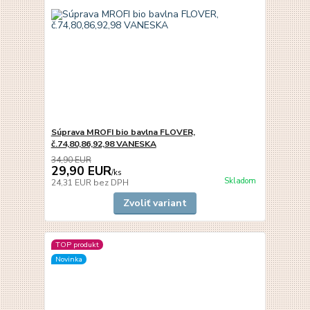
Súprava MROFI bio bavlna FLOVER,
č.74,80,86,92,98 VANESKA
34,90 EUR
29,90 EUR
/
ks
Skladom
24,31 EUR
bez DPH
Zvoliť variant
TOP produkt
Novinka