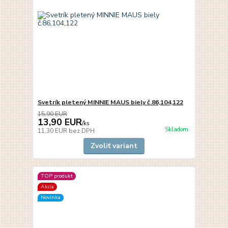
Svetrík pletený MINNIE MAUS biely č.86,104,122
15,90 EUR
13,90 EUR
/
ks
Skladom
11,30 EUR
bez DPH
Zvoliť variant
TOP produkt
Akcia
Novinka