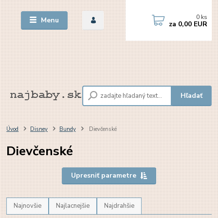
0
ks
Menu
za
0,00 EUR
Hľadať
Úvod
Disney
Bundy
Dievčenské
Dievčenské
Upresniť parametre
Najnovšie
Najlacnejšie
Najdrahšie