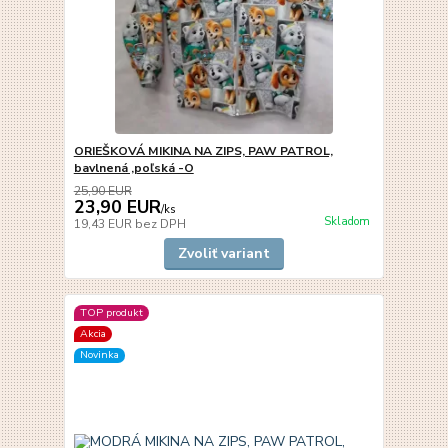
ORIEŠKOVÁ MIKINA NA ZIPS, PAW PATROL,
bavlnená ,poľská -O
25,90 EUR
23,90 EUR
/
ks
Skladom
19,43 EUR
bez DPH
Zvoliť variant
TOP produkt
Akcia
Novinka