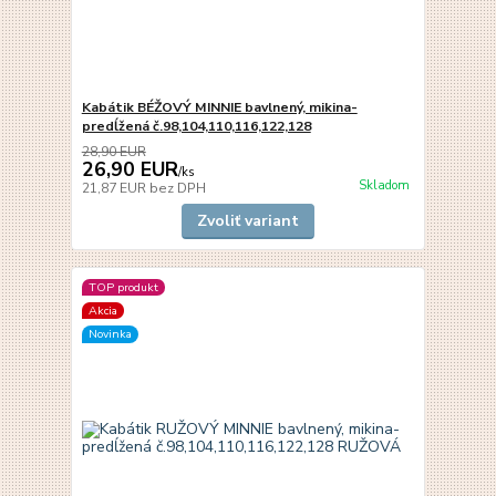
Kabátik BÉŽOVÝ MINNIE bavlnený, mikina-
predĺžená č.98,104,110,116,122,128
28,90 EUR
26,90 EUR
/
ks
Skladom
21,87 EUR
bez DPH
Zvoliť variant
TOP produkt
Akcia
Novinka