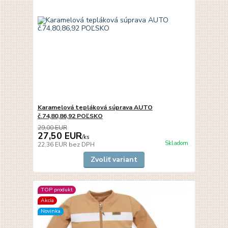
Karamelová tepláková súprava AUTO
č.74,80,86,92 POĽSKO
29,00 EUR
27,50 EUR
/
ks
Skladom
22,36 EUR
bez DPH
Zvoliť variant
TOP produkt
Akcia
Novinka