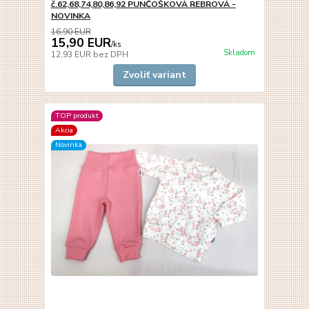
č.62,68,74,80,86,92 PUNČOŠKOVÁ REBROVÁ -
NOVINKA
16,90 EUR
15,90 EUR
/
ks
Skladom
12,93 EUR
bez DPH
Zvoliť variant
TOP produkt
Akcia
Novinka