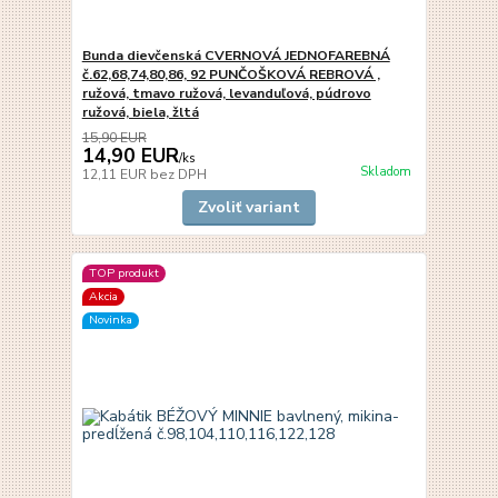
Bunda dievčenská CVERNOVÁ JEDNOFAREBNÁ
č.62,68,74,80,86, 92 PUNČOŠKOVÁ REBROVÁ ,
ružová, tmavo ružová, levanduľová, púdrovo
ružová, biela, žltá
15,90 EUR
14,90 EUR
/
ks
Skladom
12,11 EUR
bez DPH
Zvoliť variant
TOP produkt
Akcia
Novinka