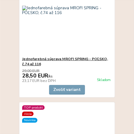
Jednofarebná súprava MROFI SPRING - POĽSKO,
č.74 až 116
29,00 EUR
28,50 EUR
/
ks
Skladom
23,17 EUR
bez DPH
Zvoliť variant
TOP produkt
Akcia
Novinka