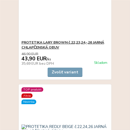
PROTETIKA LARY BROWN č.22,23,24,-,26 JARNÁ
CHLAPČENSKÁ OBUV
46,90 EUR
43,90 EUR
/
ks
Skladom
35,69 EUR
bez DPH
Zvoliť variant
TOP produkt
Akcia
Novinka