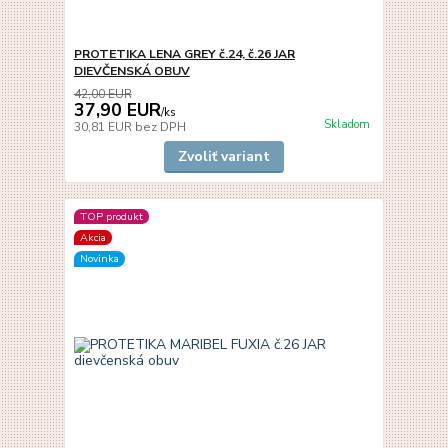
PROTETIKA LENA GREY č.24, č.26 JAR
DIEVČENSKÁ OBUV
42,00 EUR
37,90 EUR
/
ks
Skladom
30,81 EUR
bez DPH
Zvoliť variant
TOP produkt
Akcia
Novinka