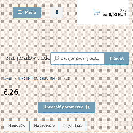
0
ks
Menu
za
0,00 EUR
Hľadať
Úvod
PROTETIKA OBUV JAR
č.26
č.26
Upresniť parametre
Najnovšie
Najlacnejšie
Najdrahšie