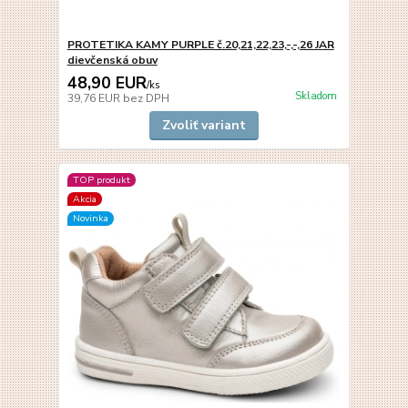
PROTETIKA KAMY PURPLE č.20,21,22,23,-,-,26 JAR
dievčenská obuv
48,90 EUR
/
ks
Skladom
39,76 EUR
bez DPH
Zvoliť variant
TOP produkt
Akcia
Novinka