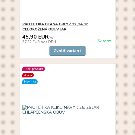
PROTETIKA DEANA GREY č.22 ,24 ,26
CELOKOŽENÁ OBUV JAR
45,90 EUR
/
ks
Skladom
37,32 EUR
bez DPH
Zvoliť variant
TOP produkt
Akcia
Novinka