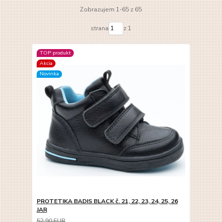
Zobrazujem 1-65 z 65
strana
z 1
TOP produkt
Akcia
Novinka
PROTETIKA BADIS BLACK č. 21, 22, 23, 24, 25, 26
JAR
52,90 EUR