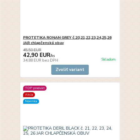
PROTETIKA RONAN GREY č.20,21,22,23,24,25,26
JAR chlapčenská obuv
45,50 EUR
42,90 EUR
/
ks
Skladom
34,88 EUR
bez DPH
Zvoliť variant
TOP produkt
Akcia
Novinka