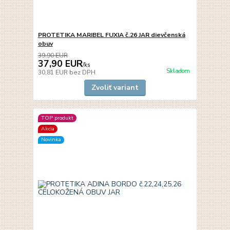
PROTETIKA MARIBEL FUXIA č.26 JAR dievčenská
obuv
39,90 EUR
37,90 EUR
/
ks
Skladom
30,81 EUR
bez DPH
Zvoliť variant
TOP produkt
Akcia
Novinka