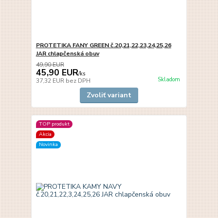
PROTETIKA FANY GREEN č.20,21,22,23,24,25,26
JAR chlapčenská obuv
49,90 EUR
45,90 EUR
/
ks
Skladom
37,32 EUR
bez DPH
Zvoliť variant
TOP produkt
Akcia
Novinka