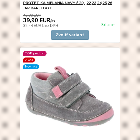
PROTETIKA MELANIA NAVY č.20,-,22,23,24,25,26
JAR BAREFOOT
42,90 EUR
39,90 EUR
/
ks
Skladom
32,44 EUR
bez DPH
Zvoliť variant
TOP produkt
Akcia
Novinka