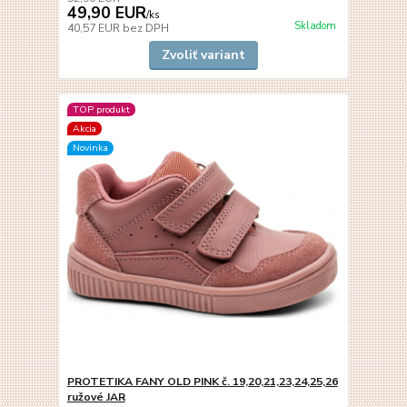
49,90 EUR
/
ks
Skladom
40,57 EUR
bez DPH
Zvoliť variant
TOP produkt
Akcia
Novinka
PROTETIKA FANY OLD PINK č. 19,20,21,23,24,25,26
ružové JAR