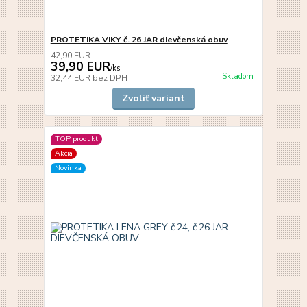
PROTETIKA VIKY č. 26 JAR dievčenská obuv
42,90 EUR
39,90 EUR
/
ks
Skladom
32,44 EUR
bez DPH
Zvoliť variant
TOP produkt
Akcia
Novinka