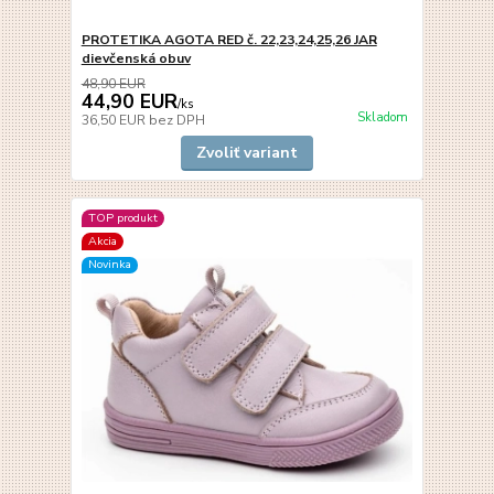
PROTETIKA AGOTA RED č. 22,23,24,25,26 JAR
dievčenská obuv
48,90 EUR
44,90 EUR
/
ks
Skladom
36,50 EUR
bez DPH
Zvoliť variant
TOP produkt
Akcia
Novinka