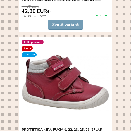
44,90 EUR
42,90 EUR
/
ks
Skladom
34,88 EUR
bez DPH
Zvoliť variant
TOP produkt
Akcia
Novinka
PROTETIKA NIRA FUXIA č. 22, 23, 25, 26, 27 JAR