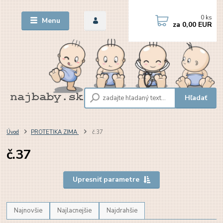
0
ks
Menu
za
0,00 EUR
Hľadať
Úvod
PROTETIKA ZIMA
č.37
č.37
Upresniť parametre
Najnovšie
Najlacnejšie
Najdrahšie