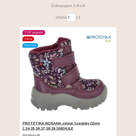
Zobrazujem 1-6 z 6
strana
z 1
TOP produkt
Akcia
Novinka
PROTETIKA ROXANA zimné topánky čižmy
č.34,35,36,37,38,39 SNEHULE
59,90 EUR