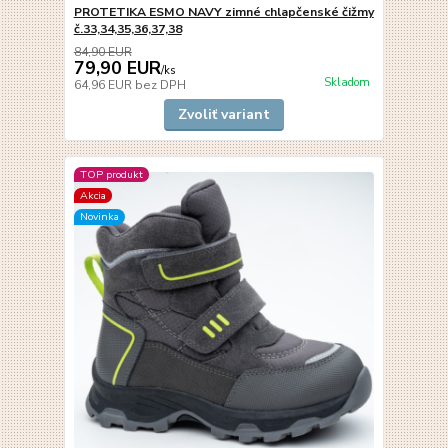
PROTETIKA ESMO NAVY zimné chlapčenské čižmy
č.33,34,35,36,37,38
84,90 EUR
79,90 EUR
/
ks
Skladom
64,96 EUR
bez DPH
Zvoliť variant
TOP produkt
Akcia
Novinka