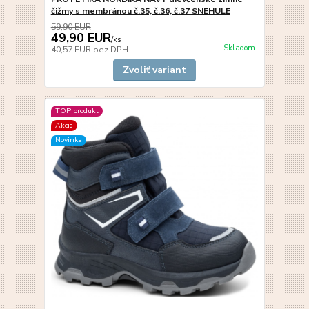
čižmy s membránou č.35, č.36, č.37 SNEHULE
59,90 EUR
49,90 EUR
/
ks
Skladom
40,57 EUR
bez DPH
Zvoliť variant
TOP produkt
Akcia
Novinka