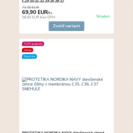
č.29,30,31,32,34,35,36,37
73,90 EUR
69,90 EUR
/
ks
Skladom
56,83 EUR
bez DPH
Zvoliť variant
TOP produkt
Akcia
Novinka
PROTETIKA NORDIKA NAVY dievčenské zimné