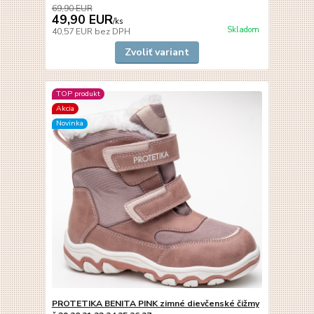
69,90 EUR
49,90 EUR
/
ks
Skladom
40,57 EUR
bez DPH
Zvoliť variant
TOP produkt
Akcia
Novinka
PROTETIKA BENITA PINK zimné dievčenské čižmy