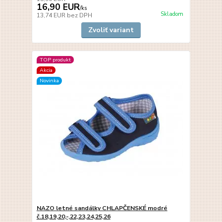
16,90 EUR
/
ks
Skladom
13,74 EUR
bez DPH
Zvoliť variant
TOP produkt
Akcia
Novinka
NAZO letné sandálky CHLAPČENSKÉ modré
č.18,19,20,-,22,23,24,25,26