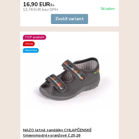
16,90 EUR
/
ks
Skladom
13,74 EUR
bez DPH
Zvoliť variant
TOP produkt
Akcia
Novinka
NAZO letné sandálky CHLAPČENSKÉ
tmavomodré+oranžové č.25,26