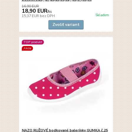
16,90 EUR
18,90 EUR
/
ks
Skladom
15,37 EUR
bez DPH
Zvoliť variant
TOP produkt
Akcia
NAZO RUŽOVÉ bodkované balerínky GUMKA č.25