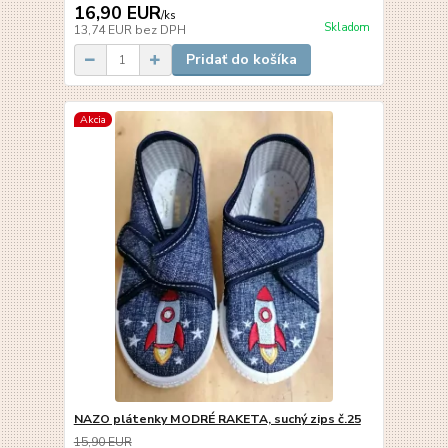
16,90 EUR
/
ks
Skladom
13,74 EUR
bez DPH
Pridať do košíka
Akcia
NAZO plátenky MODRÉ RAKETA, suchý zips č.25
15,90 EUR