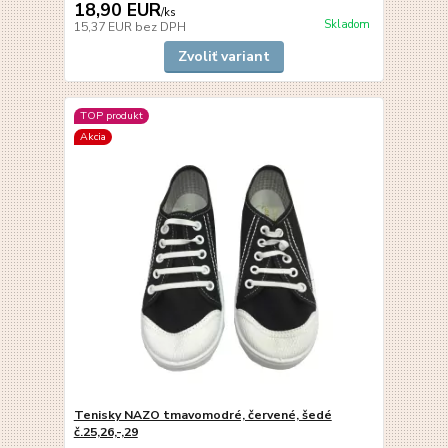
18,90 EUR
/
ks
Skladom
15,37 EUR
bez DPH
Zvoliť variant
TOP produkt
Akcia
Tenisky NAZO tmavomodré, červené, šedé
č.25,26,-,29