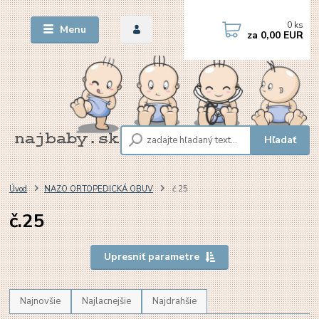
0
ks
Menu
za
0,00 EUR
Hľadať
Úvod
NAZO ORTOPEDICKÁ OBUV
č.25
č.25
Upresniť parametre
Najnovšie
Najlacnejšie
Najdrahšie