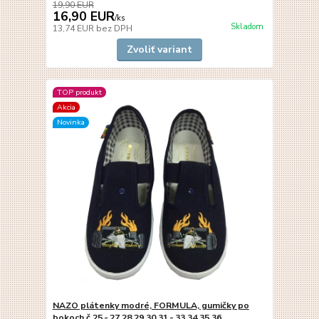
19,90 EUR
16,90 EUR
/
ks
Skladom
13,74 EUR
bez DPH
Zvoliť variant
TOP produkt
Akcia
Novinka
NAZO plátenky modré, FORMULA, gumičky po
bokoch č.25,-,27,28,29,30,31,-,33,34,35,36