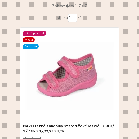
Zobrazujem 1-7 z 7
strana
z 1
TOP produkt
Akcia
Novinka
NAZO letné sandálky staroružové lesklé LUREX/
1 č.18,-,20,-,22,23,24,25
15,90 EUR