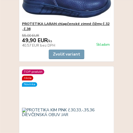
PROTETIKA LARAN chlapčenské zimné čižmy č.32
, č.36
55,00 EUR
49,90 EUR
/
ks
Skladom
40,57 EUR
bez DPH
Zvoliť variant
TOP produkt
Akcia
Novinka