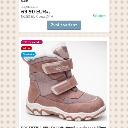
č.36
73,90 EUR
69,90 EUR
/
ks
Skladom
56,83 EUR
bez DPH
Zvoliť variant
TOP produkt
Akcia
Novinka
PROTETIKA BENITA PINK zimné dievčenské čižmy