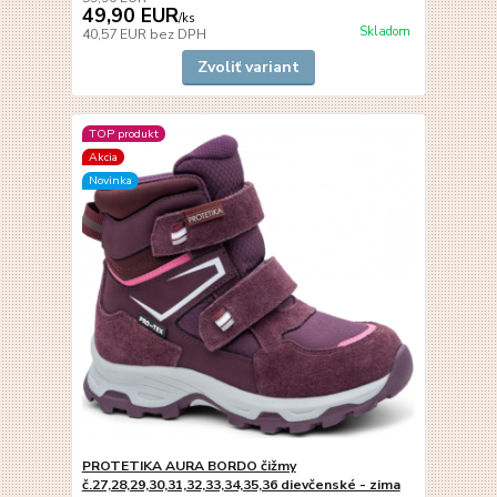
49,90 EUR
/
ks
Skladom
40,57 EUR
bez DPH
Zvoliť variant
TOP produkt
Akcia
Novinka
PROTETIKA AURA BORDO čižmy
č.27,28,29,30,31,32,33,34,35,36 dievčenské - zima