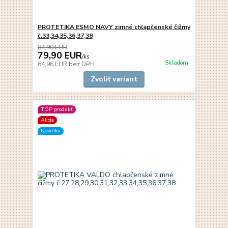
PROTETIKA ESMO NAVY zimné chlapčenské čižmy
č.33,34,35,36,37,38
84,90 EUR
79,90 EUR
/
ks
Skladom
64,96 EUR
bez DPH
Zvoliť variant
TOP produkt
Akcia
Novinka