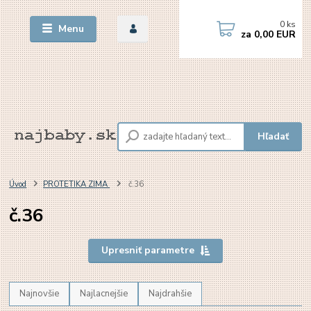
0
ks
Menu
za
0,00 EUR
Hľadať
Úvod
PROTETIKA ZIMA
č.36
č.36
Upresniť parametre
Najnovšie
Najlacnejšie
Najdrahšie