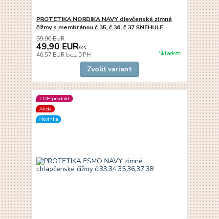
PROTETIKA NORDIKA NAVY dievčenské zimné
čižmy s membránou č.35, č.36, č.37 SNEHULE
59,90 EUR
49,90 EUR
/
ks
Skladom
40,57 EUR
bez DPH
Zvoliť variant
TOP produkt
Akcia
Novinka