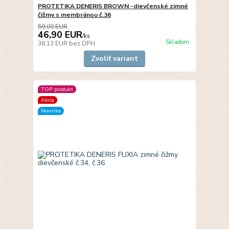
PROTETIKA DENERIS BROWN -dievčenské zimné
čižmy s membránou č.36
59,00 EUR
46,90 EUR
/
ks
Skladom
38,13 EUR
bez DPH
Zvoliť variant
TOP produkt
Akcia
Novinka