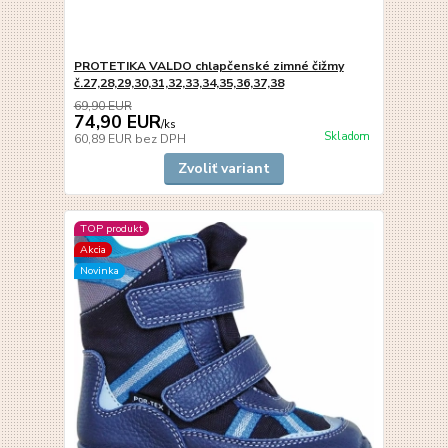
PROTETIKA VALDO chlapčenské zimné čižmy
č.27,28,29,30,31,32,33,34,35,36,37,38
69,90 EUR
74,90 EUR
/
ks
Skladom
60,89 EUR
bez DPH
Zvoliť variant
TOP produkt
Akcia
Novinka