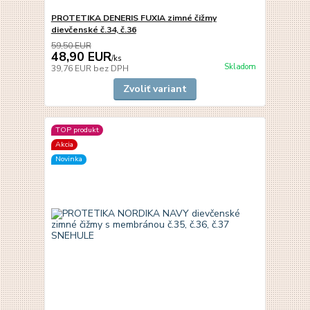
PROTETIKA DENERIS FUXIA zimné čižmy
dievčenské č.34, č.36
59,50 EUR
48,90 EUR
/
ks
Skladom
39,76 EUR
bez DPH
Zvoliť variant
TOP produkt
Akcia
Novinka