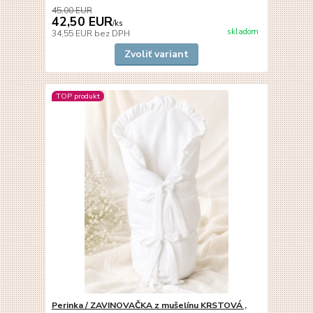
45,00 EUR
42,50 EUR
/
ks
skladom
34,55 EUR
bez DPH
Zvoliť variant
TOP produkt
Perinka / ZAVINOVAČKA z mušelínu KRSTOVÁ ,