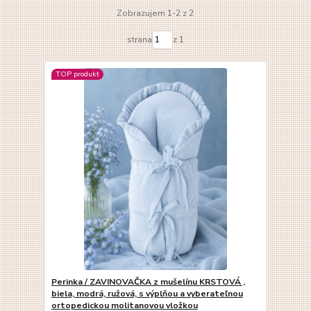
Zobrazujem 1-2 z 2
strana
z 1
TOP produkt
Perinka / ZAVINOVAČKA z mušelínu KRSTOVÁ ,
biela, modrá, ružová, s výplňou a vyberateľnou
ortopedickou molitanovou vložkou