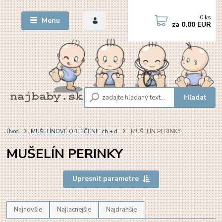
0
ks
Menu
za
0,00 EUR
Hľadať
Úvod
MUŠELÍNOVÉ OBLEČENIE ch + d
MUŠELÍN PERINKY
MUŠELÍN PERINKY
Upresniť parametre
Najnovšie
Najlacnejšie
Najdrahšie