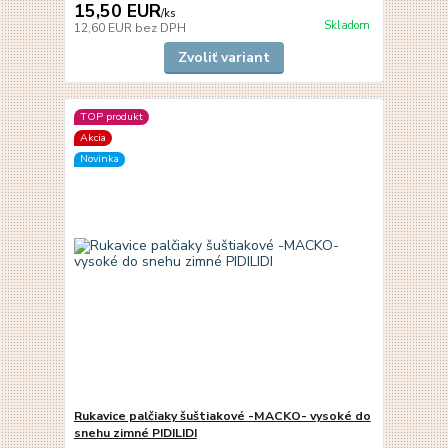
15,50 EUR
/
ks
Skladom
12,60 EUR
bez DPH
Zvoliť variant
TOP produkt
Akcia
Novinka
Rukavice palčiaky šuštiakové -MACKO- vysoké do
snehu zimné PIDILIDI