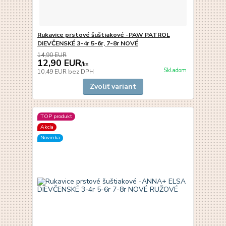
Rukavice prstové šuštiakové -PAW PATROL
DIEVČENSKÉ 3-4r 5-6r, 7-8r NOVÉ
14,90 EUR
12,90 EUR
/
ks
Skladom
10,49 EUR
bez DPH
Zvoliť variant
TOP produkt
Akcia
Novinka