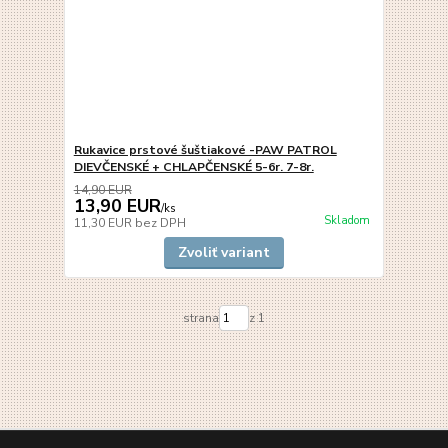
Rukavice prstové šuštiakové -PAW PATROL
DIEVČENSKÉ + CHLAPČENSKÉ 5-6r. 7-8r.
14,90 EUR
13,90 EUR
/
ks
Skladom
11,30 EUR
bez DPH
Zvoliť variant
strana
z 1