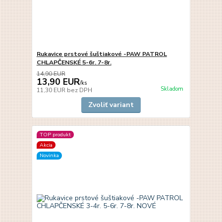
Rukavice prstové šuštiakové -PAW PATROL
CHLAPČENSKÉ 5-6r. 7-8r.
14,90 EUR
13,90 EUR
/
ks
Skladom
11,30 EUR
bez DPH
Zvoliť variant
TOP produkt
Akcia
Novinka