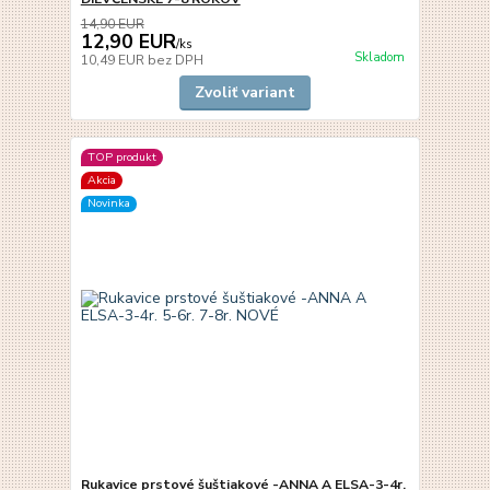
14,90 EUR
12,90 EUR
/
ks
Skladom
10,49 EUR
bez DPH
Zvoliť variant
TOP produkt
Akcia
Novinka
Rukavice prstové šuštiakové -ANNA A ELSA-3-4r.