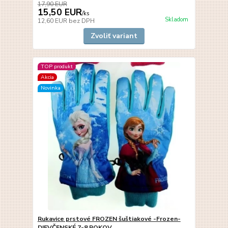
17,90 EUR
15,50 EUR
/
ks
Skladom
12,60 EUR
bez DPH
Zvoliť variant
TOP produkt
Akcia
Novinka
Rukavice prstové FROZEN šuštiakové -Frozen-
DIEVČENSKÉ 7-8 ROKOV