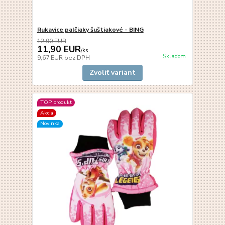
Rukavice palčiaky šuštiakové - BING
12,90 EUR
11,90 EUR
/
ks
Skladom
9,67 EUR
bez DPH
Zvoliť variant
TOP produkt
Akcia
Novinka