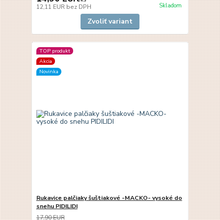
Skladom
12,11 EUR
bez DPH
Zvoliť variant
TOP produkt
Akcia
Novinka
Rukavice palčiaky šuštiakové -MACKO- vysoké do
snehu PIDILIDI
17,90 EUR