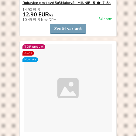
Rukavice prstové šuštiakové -MINNIE- 5-6r. 7-8r.
14,90 EUR
12,90 EUR
/
ks
Skladom
10,49 EUR
bez DPH
Zvoliť variant
TOP produkt
Akcia
Novinka