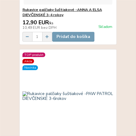
Rukavice palčiaky šuštiakové -ANNA A ELSA
DIEVČENSKÉ 3-4 rokoy
12,90 EUR
/
ks
Skladom
10,49 EUR
bez DPH
Pridať do košíka
TOP produkt
Akcia
Novinka