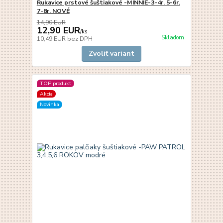
Rukavice prstové šuštiakové -MINNIE-3-4r. 5-6r.
7-8r. NOVÉ
14,90 EUR
12,90 EUR
/
ks
Skladom
10,49 EUR
bez DPH
Zvoliť variant
TOP produkt
Akcia
Novinka