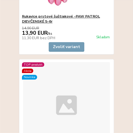
Rukavice prstové šuštiakové -PAW PATROL
DIEVČENSKÉ 5-6r
14,90 EUR
13,90 EUR
/
ks
Skladom
11,30 EUR
bez DPH
Zvoliť variant
TOP produkt
Akcia
Novinka