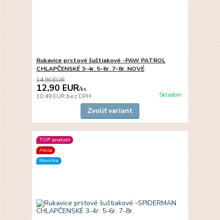
Rukavice prstové šuštiakové -PAW PATROL
CHLAPČENSKÉ 3-4r. 5-6r. 7-8r. NOVÉ
14,90 EUR
12,90 EUR
/
ks
Skladom
10,49 EUR
bez DPH
Zvoliť variant
TOP produkt
Akcia
Novinka