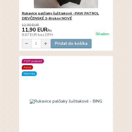
Rukavice palčiaky šuštiakové -PAW PATROL
DIEVČENSKÉ 3-6rokov NOVÉ
12,90 EUR
11,90 EUR
/
ks
Skladom
9,67 EUR
bez DPH
Pridať do košíka
TOP produkt
Akcia
Novinka