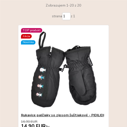
Zobrazujem 1-20 z 20
strana
z 1
TOP produkt
Akcia
Novinka
Rukavice palčiaky so zipsom šuštiakové - PIDILIDI
16,90 EUR
14,90 EUR
/
ks