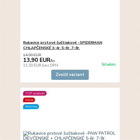
Rukavice prstové šuštiakové -SPIDERMAN
CHLAPČENSKÉ 3-4r. 5-6r. 7-8r.
14,90 EUR
13,90 EUR
/
ks
Skladom
11,30 EUR
bez DPH
Zvoliť variant
TOP produkt
Akcia
Novinka