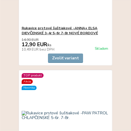
Rukavice prstové šuštiakové -ANNA+ ELSA
DIEVČENSKÉ 3-4r 5-6r 7-8r NOVÉ BORDOVÉ
14,90 EUR
12,90 EUR
/
ks
Skladom
10,49 EUR
bez DPH
Zvoliť variant
TOP produkt
Akcia
Novinka