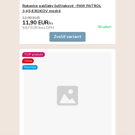
Rukavice palčiaky šuštiakové -PAW PATROL
3,4,5,6 ROKOV modré
12,90 EUR
11,90 EUR
/
ks
Skladom
9,67 EUR
bez DPH
Zvoliť variant
TOP produkt
Akcia
Novinka