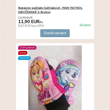
Rukavice palčiaky šuštiakové -PAW PATROL
DIEVČENSKÉ 3-6rokov
12,90 EUR
11,90 EUR
/
ks
Skladom
9,67 EUR
bez DPH
Zvoliť variant
TOP produkt
Akcia
Novinka