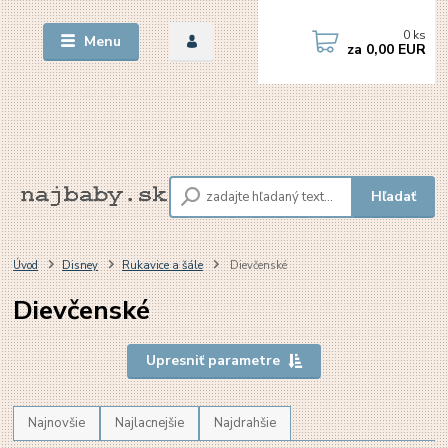
0
ks
Menu
za
0,00 EUR
Hľadať
Úvod
Disney
Rukavice a šále
Dievčenské
Dievčenské
Upresniť parametre
Najnovšie
Najlacnejšie
Najdrahšie