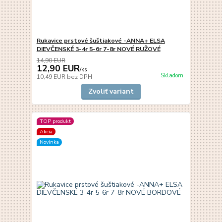
Rukavice prstové šuštiakové -ANNA+ ELSA
DIEVČENSKÉ 3-4r 5-6r 7-8r NOVÉ RUŽOVÉ
14,90 EUR
12,90 EUR
/
ks
Skladom
10,49 EUR
bez DPH
Zvoliť variant
TOP produkt
Akcia
Novinka