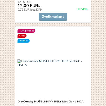
12,90 EUR
12,00 EUR
/
ks
Skladom
9,76 EUR
bez DPH
Zvoliť variant
TOP produkt
Akcia
Novinka
Dievčenský MUŠELÍNOVÝ BIELY klobúk - LINDA