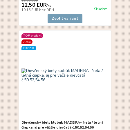
12,90 EUR
12,50 EUR
/
ks
Skladom
10,16 EUR
bez DPH
Zvoliť variant
TOP produkt
Akcia
Novinka
Dievčenský biely klobúk MADEIRA- Nela / letná
čiapka, aj pre väčšie dievčatá č.50,52,54,56