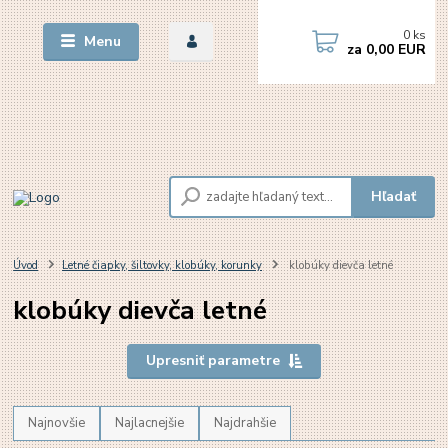
0
ks
Menu
za
0,00 EUR
Hľadať
Úvod
Letné čiapky, šiltovky, klobúky, korunky
klobúky dievča letné
klobúky dievča letné
Upresniť parametre
Najnovšie
Najlacnejšie
Najdrahšie