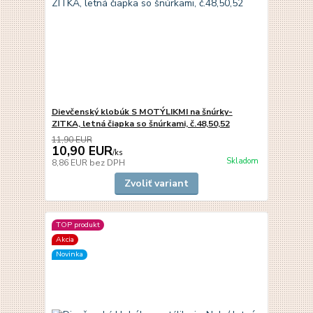
Dievčenský klobúk S MOTÝLIKMI na šnúrky-
ZITKA, letná čiapka so šnúrkami, č.48,50,52
11,90 EUR
10,90 EUR
/
ks
Skladom
8,86 EUR
bez DPH
Zvoliť variant
TOP produkt
Akcia
Novinka