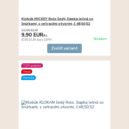
Klobúk MICKEY Rolo šedý, čiapka letná so
šnúrkami, s vetracími otvormi, č.48,50,52
10,90 EUR
9,90 EUR
/
ks
Skladom
8,05 EUR
bez DPH
Zvoliť variant
TOP produkt
Akcia
Novinka