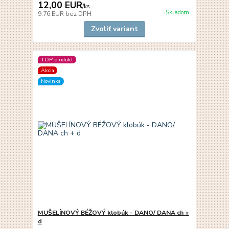
12,00 EUR
/
ks
Skladom
9,76 EUR
bez DPH
Zvoliť variant
TOP produkt
Akcia
Novinka
MUŠELÍNOVÝ BÉŽOVÝ klobúk - DANO/ DANA ch +
d