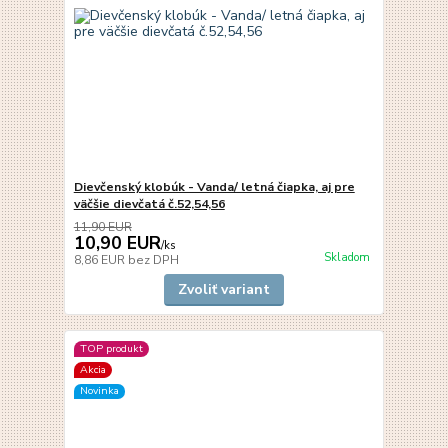
Dievčenský klobúk - Vanda/ letná čiapka, aj pre
väčšie dievčatá č.52,54,56
11,90 EUR
10,90 EUR
/
ks
Skladom
8,86 EUR
bez DPH
Zvoliť variant
TOP produkt
Akcia
Novinka