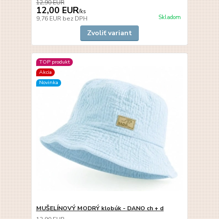
12,90 EUR
12,00 EUR
/
ks
Skladom
9,76 EUR
bez DPH
Zvoliť variant
TOP produkt
Akcia
Novinka
MUŠELÍNOVÝ MODRÝ klobúk - DANO ch + d