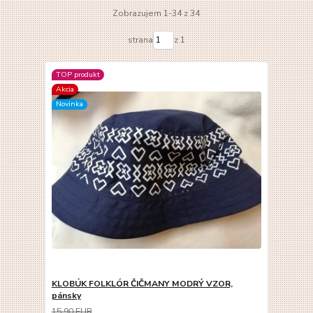
Zobrazujem 1-34 z 34
strana
z 1
TOP produkt
Akcia
Novinka
KLOBÚK FOLKLÓR ČIČMANY MODRÝ VZOR,
pánsky
15,90 EUR