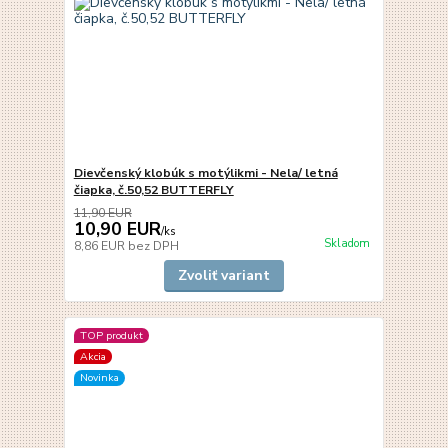
Dievčenský klobúk s motýlikmi - Nela/ letná
čiapka, č.50,52 BUTTERFLY
11,90 EUR
10,90 EUR
/
ks
Skladom
8,86 EUR
bez DPH
Zvoliť variant
TOP produkt
Akcia
Novinka