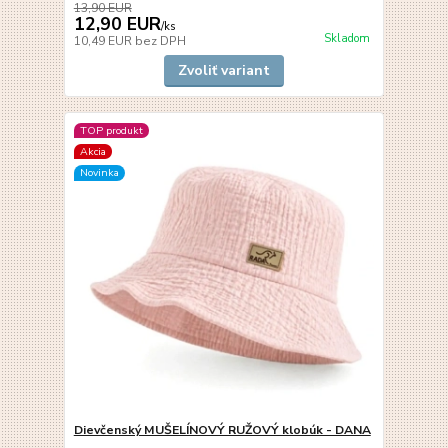
13,90 EUR
12,90 EUR
/
ks
Skladom
10,49 EUR
bez DPH
Zvoliť variant
TOP produkt
Akcia
Novinka
Dievčenský MUŠELÍNOVÝ RUŽOVÝ klobúk - DANA