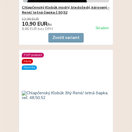
Chlapčenský Klobúk modrý, bledošedý, károvaný -
René/ letná čiapka č.50,52
12,90 EUR
10,90 EUR
/
ks
Skladom
8,86 EUR
bez DPH
Zvoliť variant
TOP produkt
Akcia
Novinka