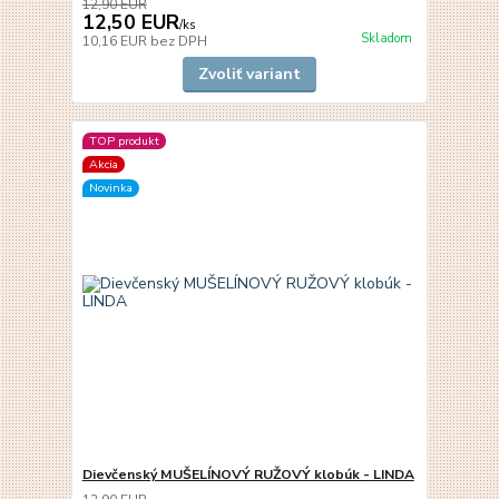
12,90 EUR
12,50 EUR
/
ks
Skladom
10,16 EUR
bez DPH
Zvoliť variant
TOP produkt
Akcia
Novinka
Dievčenský MUŠELÍNOVÝ RUŽOVÝ klobúk - LINDA