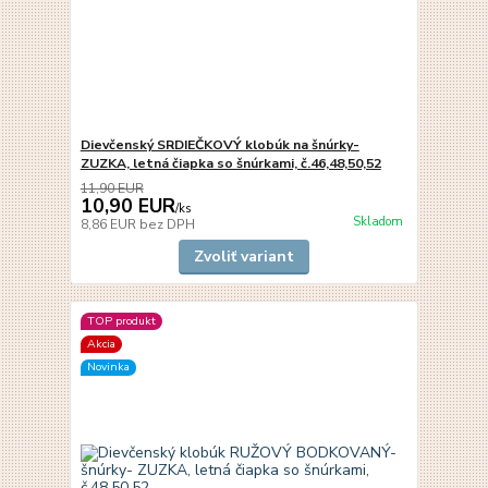
Dievčenský SRDIEČKOVÝ klobúk na šnúrky-
ZUZKA, letná čiapka so šnúrkami, č.46,48,50,52
11,90 EUR
10,90 EUR
/
ks
Skladom
8,86 EUR
bez DPH
Zvoliť variant
TOP produkt
Akcia
Novinka