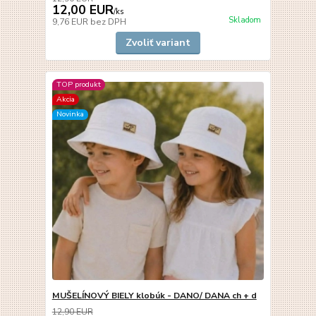
12,00 EUR
/
ks
Skladom
9,76 EUR
bez DPH
Zvoliť variant
TOP produkt
Akcia
Novinka
MUŠELÍNOVÝ BIELY klobúk - DANO/ DANA ch + d
12,90 EUR