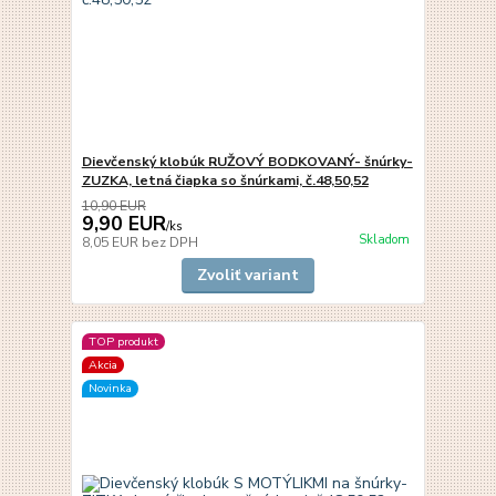
Dievčenský klobúk RUŽOVÝ BODKOVANÝ- šnúrky-
ZUZKA, letná čiapka so šnúrkami, č.48,50,52
10,90 EUR
9,90 EUR
/
ks
Skladom
8,05 EUR
bez DPH
Zvoliť variant
TOP produkt
Akcia
Novinka