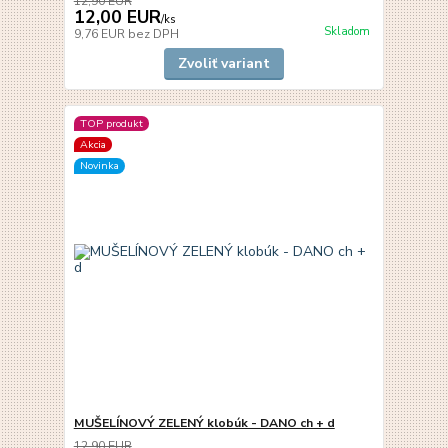
12,90 EUR
12,00 EUR
/
ks
Skladom
9,76 EUR
bez DPH
Zvoliť variant
TOP produkt
Akcia
Novinka
MUŠELÍNOVÝ ZELENÝ klobúk - DANO ch + d
12,90 EUR