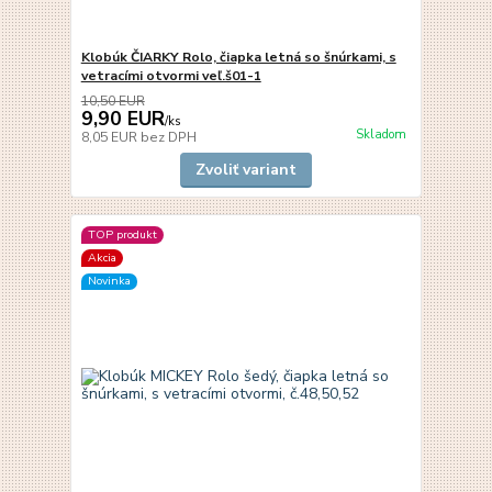
Klobúk ČIARKY Rolo, čiapka letná so šnúrkami, s
vetracími otvormi veľ.š01-1
10,50 EUR
9,90 EUR
/
ks
Skladom
8,05 EUR
bez DPH
Zvoliť variant
TOP produkt
Akcia
Novinka