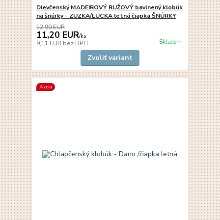
Dievčenský MADEIROVÝ RUŽOVÝ bavlnený klobúk
na šnúrky - ZUZKA/LUCKA letná čiapka ŠNÚRKY
12,90 EUR
11,20 EUR
/
ks
Skladom
9,11 EUR
bez DPH
Zvoliť variant
Akcia