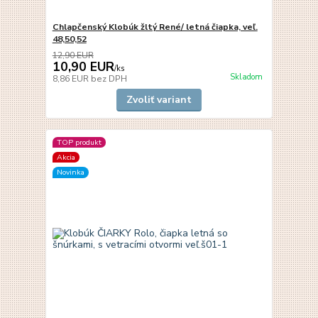
Chlapčenský Klobúk žltý René/ letná čiapka, veľ.
48,50,52
12,90 EUR
10,90 EUR
/
ks
Skladom
8,86 EUR
bez DPH
Zvoliť variant
TOP produkt
Akcia
Novinka