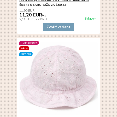
Dievčenský MADEIROVÁ klobúk - Nela/ letná
čiapka STARORUŽOVÁ č.50,52
11,90 EUR
11,20 EUR
/
ks
Skladom
9,11 EUR
bez DPH
Zvoliť variant
TOP produkt
Akcia
Novinka