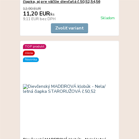
čiapka, aj pre väčšie dievčatá č.50,52,54,56
12,90 EUR
11,20 EUR
/
ks
Skladom
9,11 EUR
bez DPH
Zvoliť variant
TOP produkt
Akcia
Novinka