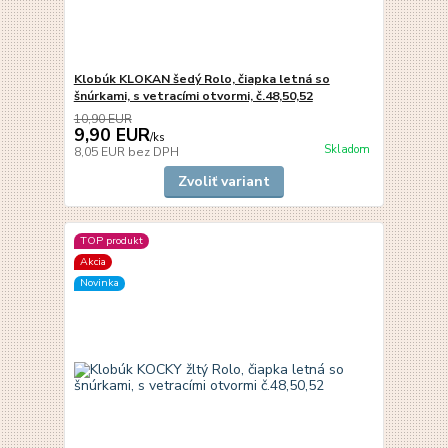
Klobúk KLOKAN šedý Rolo, čiapka letná so
šnúrkami, s vetracími otvormi, č.48,50,52
10,90 EUR
9,90 EUR
/
ks
Skladom
8,05 EUR
bez DPH
Zvoliť variant
TOP produkt
Akcia
Novinka