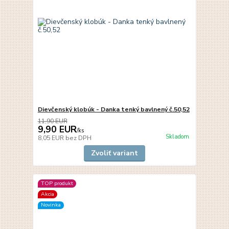
Dievčenský klobúk - Danka tenký bavlnený č.50,52
11,90 EUR
9,90 EUR
/
ks
Skladom
8,05 EUR
bez DPH
Zvoliť variant
TOP produkt
Akcia
Novinka