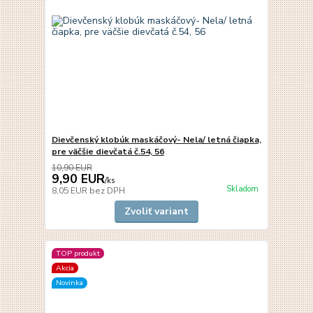
Dievčenský klobúk maskáčový- Nela/ letná čiapka,
pre väčšie dievčatá č.54, 56
10,90 EUR
9,90 EUR
/
ks
Skladom
8,05 EUR
bez DPH
Zvoliť variant
TOP produkt
Akcia
Novinka