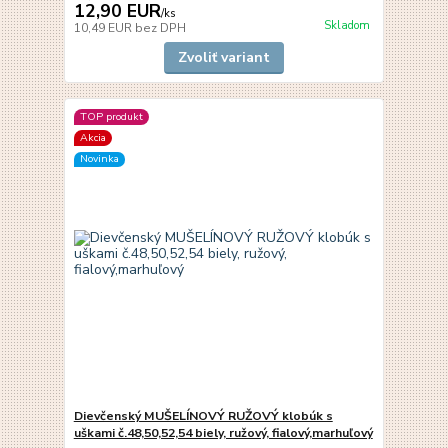
12,90 EUR
/
ks
Skladom
10,49 EUR
bez DPH
Zvoliť variant
TOP produkt
Akcia
Novinka
Dievčenský MUŠELÍNOVÝ RUŽOVÝ klobúk s
uškami č.48,50,52,54 biely, ružový, fialový,marhuľový