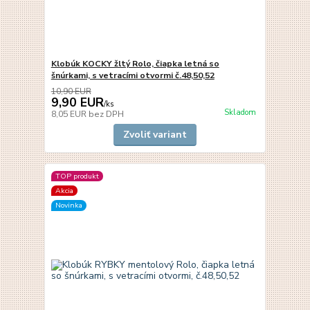
Klobúk KOCKY žltý Rolo, čiapka letná so
šnúrkami, s vetracími otvormi č.48,50,52
10,90 EUR
9,90 EUR
/
ks
Skladom
8,05 EUR
bez DPH
Zvoliť variant
TOP produkt
Akcia
Novinka