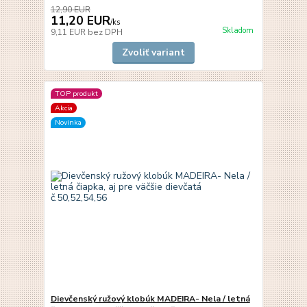
12,90 EUR
11,20 EUR
/
ks
Skladom
9,11 EUR
bez DPH
Zvoliť variant
TOP produkt
Akcia
Novinka
Dievčenský ružový klobúk MADEIRA- Nela / letná