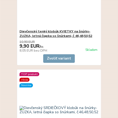
Dievčenský tenký klobúk KVIETKY na šnúrky-
ZUZKA, letná čiapka so šnúrkami, č 46,48,50,52
10,90 EUR
9,90 EUR
/
ks
Skladom
8,05 EUR
bez DPH
Zvoliť variant
TOP produkt
Akcia
Novinka