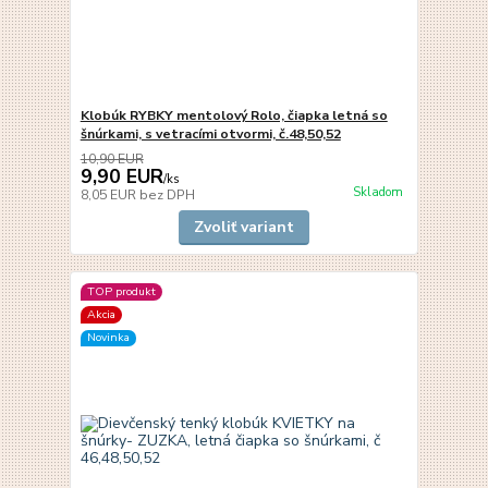
Klobúk RYBKY mentolový Rolo, čiapka letná so
šnúrkami, s vetracími otvormi, č.48,50,52
10,90 EUR
9,90 EUR
/
ks
Skladom
8,05 EUR
bez DPH
Zvoliť variant
TOP produkt
Akcia
Novinka