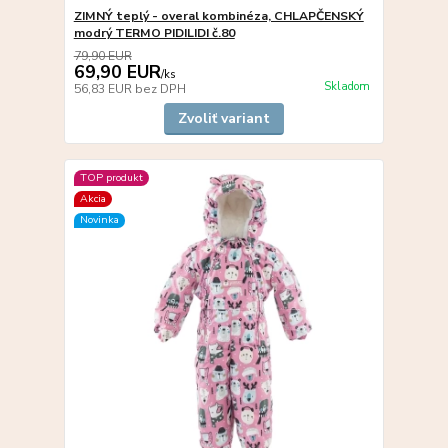
ZIMNÝ teplý - overal kombinéza, CHLAPČENSKÝ
modrý TERMO PIDILIDI č.80
79,90 EUR
69,90 EUR
/
ks
Skladom
56,83 EUR
bez DPH
Zvoliť variant
TOP produkt
Akcia
Novinka