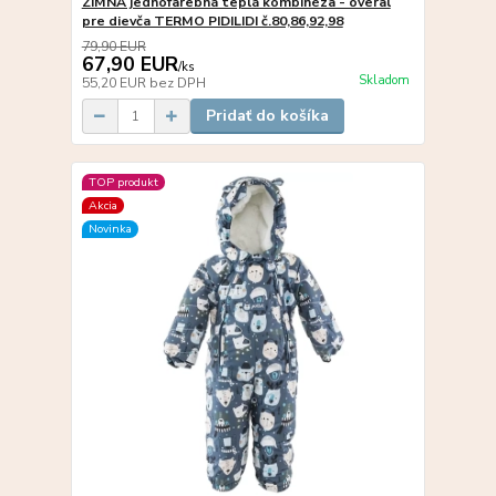
ZIMNÁ jednofarebná teplá kombinéza - overal
pre dievča TERMO PIDILIDI č.80,86,92,98
79,90 EUR
67,90 EUR
/
ks
Skladom
55,20 EUR
bez DPH
Pridať do košíka
TOP produkt
Akcia
Novinka