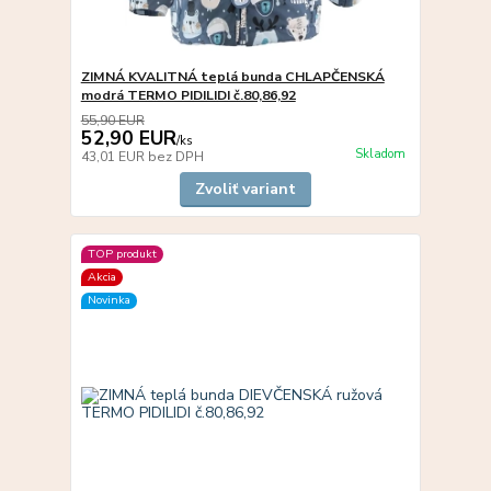
ZIMNÁ KVALITNÁ teplá bunda CHLAPČENSKÁ
modrá TERMO PIDILIDI č.80,86,92
55,90 EUR
52,90 EUR
/
ks
Skladom
43,01 EUR
bez DPH
Zvoliť variant
TOP produkt
Akcia
Novinka