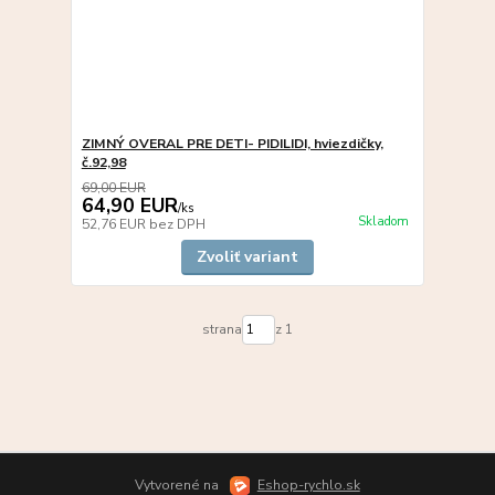
ZIMNÝ OVERAL PRE DETI- PIDILIDI, hviezdičky,
č.92,98
69,00 EUR
64,90 EUR
/
ks
Skladom
52,76 EUR
bez DPH
Zvoliť variant
strana
z 1
Vytvorené na
Eshop-rychlo.sk