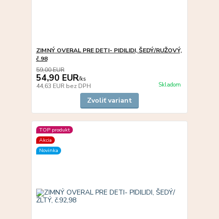
ZIMNÝ OVERAL PRE DETI- PIDILIDI, ŠEDÝ/RUŽOVÝ,
č.98
59,00 EUR
54,90 EUR
/
ks
Skladom
44,63 EUR
bez DPH
Zvoliť variant
TOP produkt
Akcia
Novinka