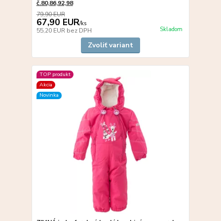
č.80,86,92,98
79,90 EUR
67,90 EUR
/
ks
Skladom
55,20 EUR
bez DPH
Zvoliť variant
TOP produkt
Akcia
Novinka