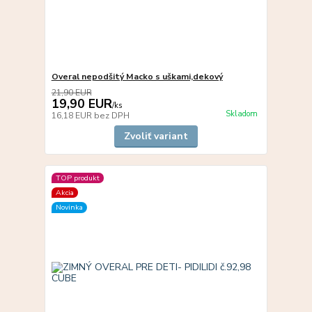
Overal nepodšitý Macko s uškami,dekový
21,90 EUR
19,90 EUR
/
ks
Skladom
16,18 EUR
bez DPH
Zvoliť variant
TOP produkt
Akcia
Novinka