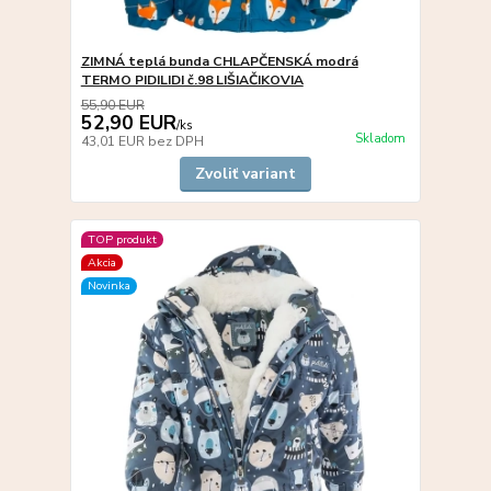
ZIMNÁ teplá bunda CHLAPČENSKÁ modrá
TERMO PIDILIDI č.98 LIŠIAČIKOVIA
55,90 EUR
52,90 EUR
/
ks
Skladom
43,01 EUR
bez DPH
Zvoliť variant
TOP produkt
Akcia
Novinka