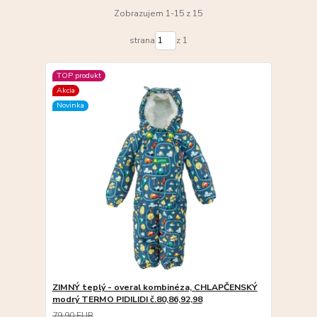
Zobrazujem 1-15 z 15
strana
z 1
TOP produkt
Akcia
Novinka
ZIMNÝ teplý - overal kombinéza, CHLAPČENSKÝ
modrý TERMO PIDILIDI č.80,86,92,98
79,90 EUR