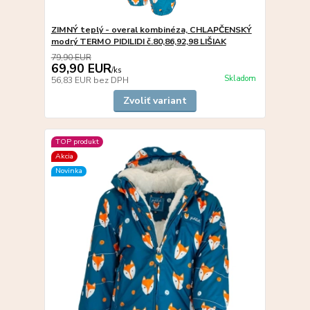
ZIMNÝ teplý - overal kombinéza, CHLAPČENSKÝ
modrý TERMO PIDILIDI č.80,86,92,98 LIŠIAK
79,90 EUR
69,90 EUR
/
ks
Skladom
56,83 EUR
bez DPH
Zvoliť variant
TOP produkt
Akcia
Novinka