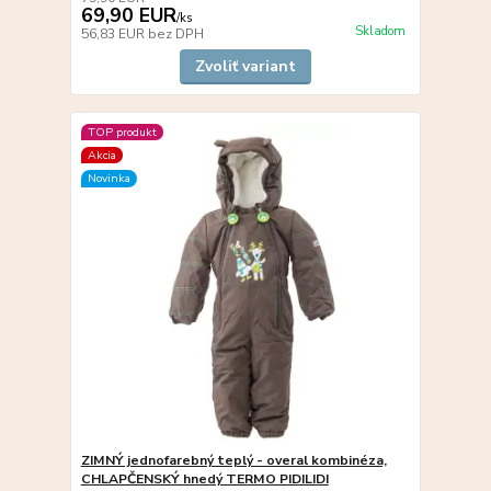
69,90 EUR
/
ks
Skladom
56,83 EUR
bez DPH
Zvoliť variant
TOP produkt
Akcia
Novinka
ZIMNÝ jednofarebný teplý - overal kombinéza,
CHLAPČENSKÝ hnedý TERMO PIDILIDI