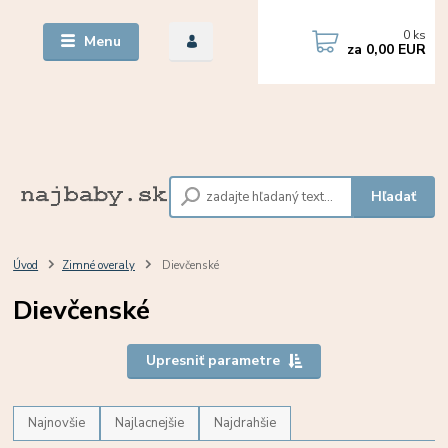
0
ks
Menu
za
0,00 EUR
Hľadať
Úvod
Zimné overaly
Dievčenské
Dievčenské
Upresniť parametre
Najnovšie
Najlacnejšie
Najdrahšie