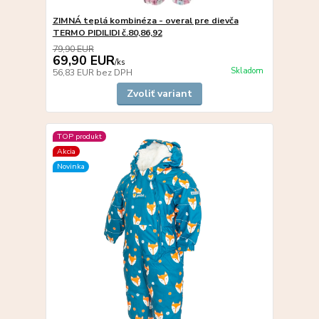
ZIMNÁ teplá kombinéza - overal pre dievča
TERMO PIDILIDI č.80,86,92
79,90 EUR
69,90 EUR
/
ks
Skladom
56,83 EUR
bez DPH
Zvoliť variant
TOP produkt
Akcia
Novinka