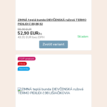
ZIMNÁ teplá bunda DIEVČENSKÁ ružová TERMO
PIDILIDI č.80,86,92
55,90 EUR
52,90 EUR
/
ks
Skladom
43,01 EUR
bez DPH
Zvoliť variant
TOP produkt
Akcia
Novinka