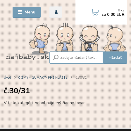
0
ks
Menu
za
0,00 EUR
Hľadať
Úvod
ČIŽMY - GUMÁKY- PRŠIPLÁŠTE
č.30/31
č.30/31
V tejto kategórii nebol nájdený žiadny tovar.