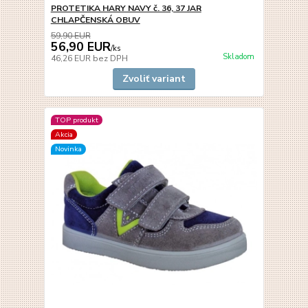
PROTETIKA HARY NAVY č. 36, 37 JAR
CHLAPČENSKÁ OBUV
59,90 EUR
56,90 EUR
/
ks
Skladom
46,26 EUR
bez DPH
Zvoliť variant
TOP produkt
Akcia
Novinka