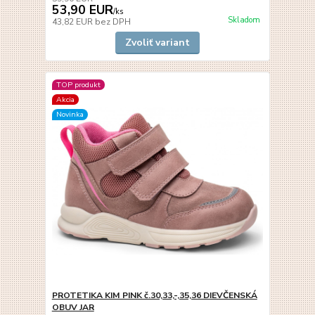
53,90 EUR
/
ks
Skladom
43,82 EUR
bez DPH
Zvoliť variant
TOP produkt
Akcia
Novinka
PROTETIKA KIM PINK č.30,33,-,35,36 DIEVČENSKÁ
OBUV JAR