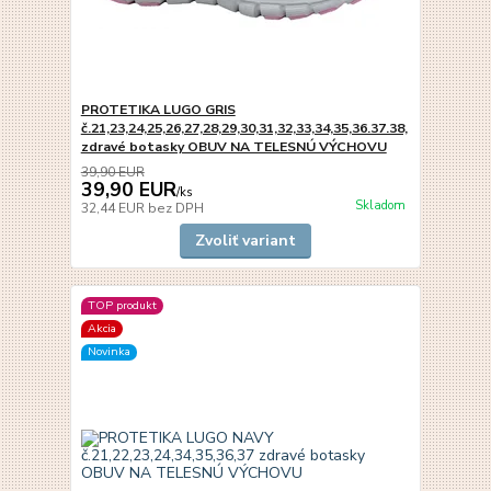
PROTETIKA LUGO GRIS
č.21,23,24,25,26,27,28,29,30,31,32,33,34,35,36.37.38,
zdravé botasky OBUV NA TELESNÚ VÝCHOVU
39,90 EUR
39,90 EUR
/
ks
Skladom
32,44 EUR
bez DPH
Zvoliť variant
TOP produkt
Akcia
Novinka