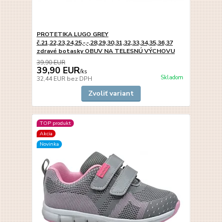
PROTETIKA LUGO GREY
č.21,22,23,24,25,-,-,28,29,30,31,32,33,34,35,36,37
zdravé botasky OBUV NA TELESNÚ VÝCHOVU
39,90 EUR
39,90 EUR
/
ks
Skladom
32,44 EUR
bez DPH
Zvoliť variant
TOP produkt
Akcia
Novinka