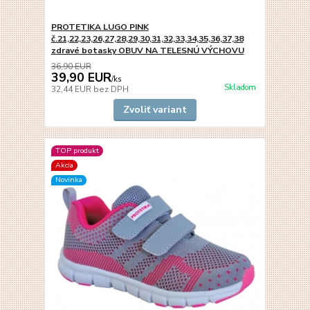
PROTETIKA LUGO PINK
č.21,22,23,26,27,28,29,30,31,32,33,34,35,36,37,38
zdravé botasky OBUV NA TELESNÚ VÝCHOVU
36,90 EUR
39,90 EUR
/
ks
Skladom
32,44 EUR
bez DPH
Zvoliť variant
TOP produkt
Akcia
Novinka