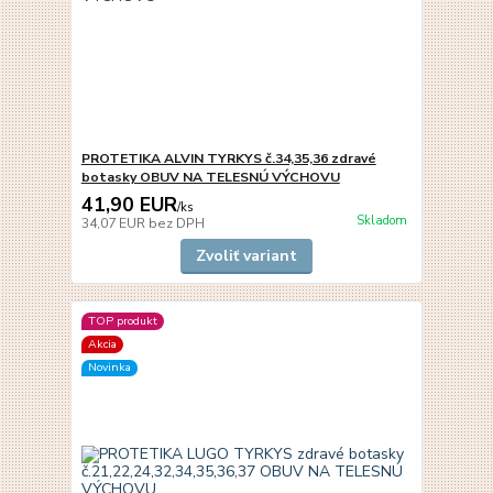
PROTETIKA ALVIN TYRKYS č.34,35,36 zdravé
botasky OBUV NA TELESNÚ VÝCHOVU
41,90 EUR
/
ks
Skladom
34,07 EUR
bez DPH
Zvoliť variant
TOP produkt
Akcia
Novinka