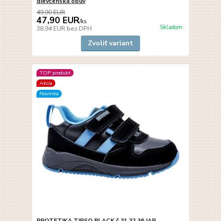
dievčenská obuv
49,90 EUR
47,90 EUR
/
ks
Skladom
38,94 EUR
bez DPH
Zvoliť variant
TOP produkt
Akcia
Novinka
PROTETIKA TIRSO BLACK č.31,32,36 JAR