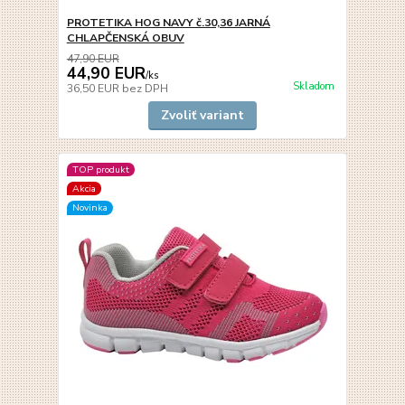
PROTETIKA HOG NAVY č.30,36 JARNÁ
CHLAPČENSKÁ OBUV
47,90 EUR
44,90 EUR
/
ks
Skladom
36,50 EUR
bez DPH
Zvoliť variant
TOP produkt
Akcia
Novinka