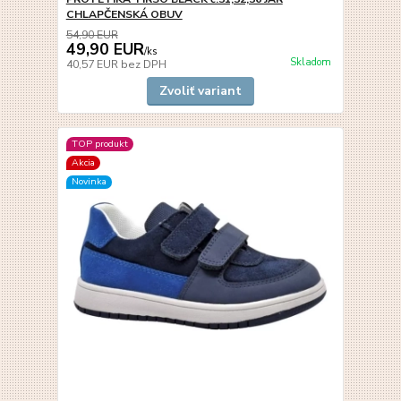
CHLAPČENSKÁ OBUV
54,90 EUR
49,90 EUR
/
ks
Skladom
40,57 EUR
bez DPH
Zvoliť variant
TOP produkt
Akcia
Novinka