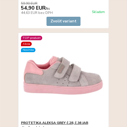
59,90 EUR
54,90 EUR
/
ks
Skladom
44,63 EUR
bez DPH
Zvoliť variant
TOP produkt
Akcia
Novinka
PROTETIKA ALEKSA GREY č.28, č.36 JAR