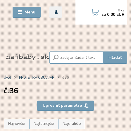
0
ks
Menu
za
0,00 EUR
Hľadať
Úvod
PROTETIKA OBUV JAR
č.36
č.36
Upresniť parametre
Najnovšie
Najlacnejšie
Najdrahšie