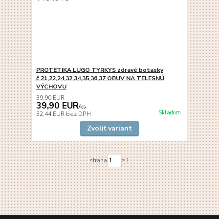
PROTETIKA LUGO TYRKYS zdravé botasky
č.21,22,24,32,34,35,36,37 OBUV NA TELESNÚ
VÝCHOVU
39,90 EUR
39,90 EUR
/
ks
Skladom
32,44 EUR
bez DPH
Zvoliť variant
strana
z 1