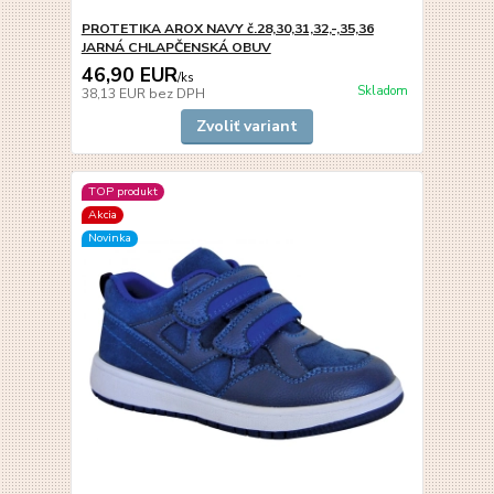
PROTETIKA AROX NAVY č.28,30,31,32,-,35,36
JARNÁ CHLAPČENSKÁ OBUV
46,90 EUR
/
ks
Skladom
38,13 EUR
bez DPH
Zvoliť variant
TOP produkt
Akcia
Novinka