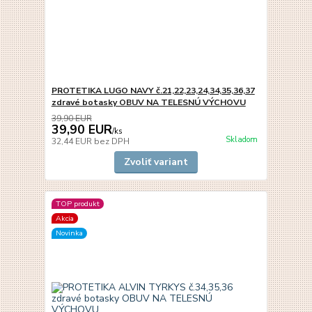
PROTETIKA LUGO NAVY č.21,22,23,24,34,35,36,37
zdravé botasky OBUV NA TELESNÚ VÝCHOVU
39,90 EUR
39,90 EUR
/
ks
Skladom
32,44 EUR
bez DPH
Zvoliť variant
TOP produkt
Akcia
Novinka