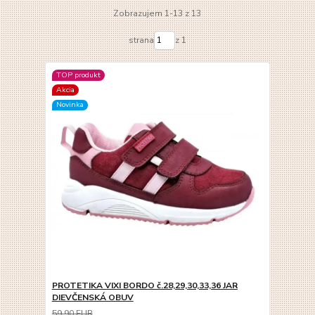
Zobrazujem 1-13 z 13
strana
z 1
TOP produkt
Akcia
Novinka
PROTETIKA VIXI BORDO č.28,29,30,33,36 JAR
DIEVČENSKÁ OBUV
59,90 EUR