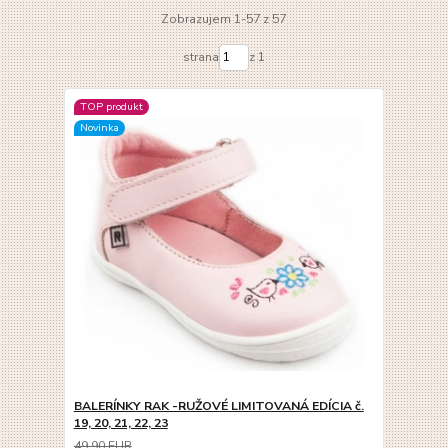
Zobrazujem 1-57 z 57
strana
z 1
TOP produkt
Novinka
BALERÍNKY RAK -RUŽOVÉ LIMITOVANÁ EDÍCIA č.
19, 20, 21, 22, 23
49,90 EUR