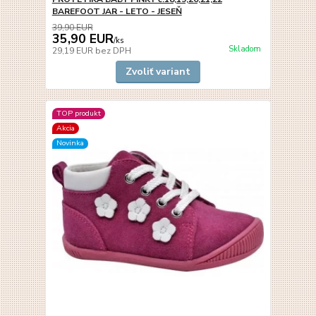
BAREFOOT JAR - LETO - JESEŇ
39,90 EUR
35,90 EUR
/
ks
Skladom
29,19 EUR
bez DPH
Zvoliť variant
TOP produkt
Akcia
Novinka