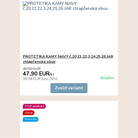
PROTETIKA KAMY NAVY č.20,21,22,3,24,25,26 JAR
chlapčenská obuv
49,90 EUR
47,90 EUR
/
ks
Skladom
38,94 EUR
bez DPH
Zvoliť variant
TOP produkt
Akcia
Novinka