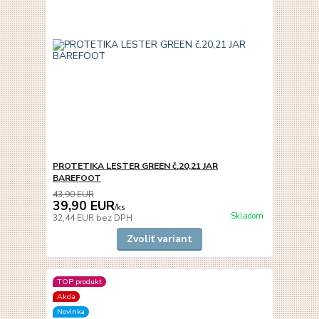
PROTETIKA LESTER GREEN č.20,21 JAR
BAREFOOT
43,90 EUR
39,90 EUR
/
ks
Skladom
32,44 EUR
bez DPH
Zvoliť variant
TOP produkt
Akcia
Novinka