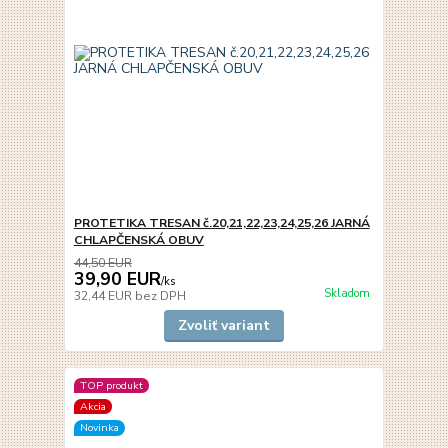
PROTETIKA TRESAN č.20,21,22,23,24,25,26 JARNÁ
CHLAPČENSKÁ OBUV
44,50 EUR
39,90 EUR
/
ks
Skladom
32,44 EUR
bez DPH
Zvoliť variant
TOP produkt
Akcia
Novinka