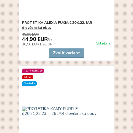
PROTETIKA ALEXIA FUXIA č.20 č.22, JAR
dievčenská obuv
48,90 EUR
44,90 EUR
/
ks
Skladom
36,50 EUR
bez DPH
Zvoliť variant
TOP produkt
Akcia
Novinka