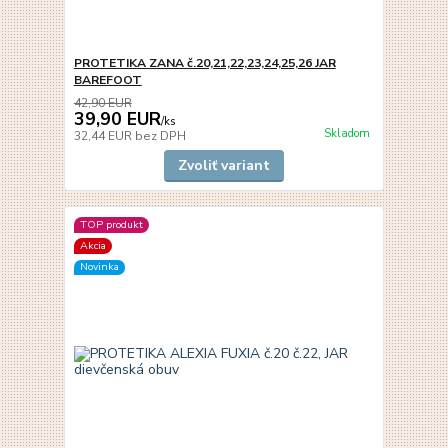
PROTETIKA ZANA č.20,21,22,23,24,25,26 JAR
BAREFOOT
42,90 EUR
39,90 EUR
/
ks
Skladom
32,44 EUR
bez DPH
Zvoliť variant
TOP produkt
Akcia
Novinka