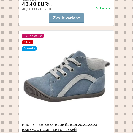
49,40 EUR
/
ks
Skladom
40,16 EUR
bez DPH
Zvoliť variant
TOP produkt
Akcia
Novinka
PROTETIKA BABY BLUE č.18,19,20.21,22,23
BAREFOOT JAR - LETO - JESEŇ