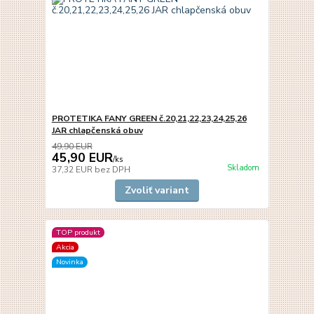
PROTETIKA FANY GREEN č.20,21,22,23,24,25,26
JAR chlapčenská obuv
49,90 EUR
45,90 EUR
/
ks
Skladom
37,32 EUR
bez DPH
Zvoliť variant
TOP produkt
Akcia
Novinka