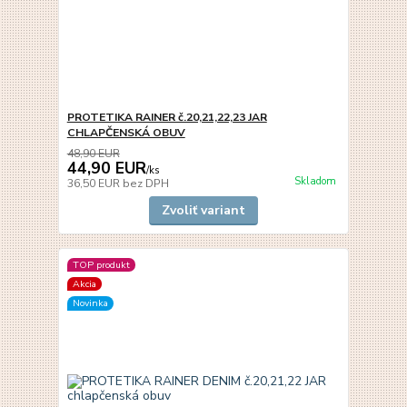
PROTETIKA RAINER č.20,21,22,23 JAR
CHLAPČENSKÁ OBUV
48,90 EUR
44,90 EUR
/
ks
Skladom
36,50 EUR
bez DPH
Zvoliť variant
TOP produkt
Akcia
Novinka