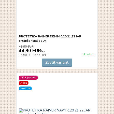
PROTETIKA RAINER DENIM č.20,21,22 JAR
chlapčenská obuv
48,90 EUR
44,90 EUR
/
ks
Skladom
36,50 EUR
bez DPH
Zvoliť variant
TOP produkt
Akcia
Novinka