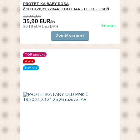
PROTETIKA BABY ROSA
č.18,19,20,21,22BAREFOOT JAR - LETO - JESEŇ
39,90 EUR
35,90 EUR
/
ks
Skladom
29,19 EUR
bez DPH
Zvoliť variant
TOP produkt
Akcia
Novinka