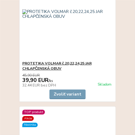
PROTETIKA VOLMAR č.20,22,24,25 JAR
CHLAPČENSKÁ OBUV
45,90 EUR
39,90 EUR
/
ks
Skladom
32,44 EUR
bez DPH
Zvoliť variant
TOP produkt
Akcia
Novinka