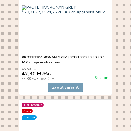
PROTETIKA RONAN GREY č.20,21,22,23,24,25,26
JAR chlapčenská obuv
45,50 EUR
42,90 EUR
/
ks
Skladom
34,88 EUR
bez DPH
Zvoliť variant
TOP produkt
Akcia
Novinka