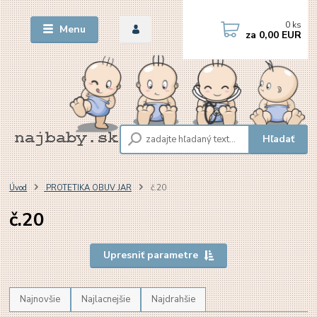
0
ks
Menu
za
0,00 EUR
Hľadať
Úvod
PROTETIKA OBUV JAR
č.20
č.20
Upresniť parametre
Najnovšie
Najlacnejšie
Najdrahšie