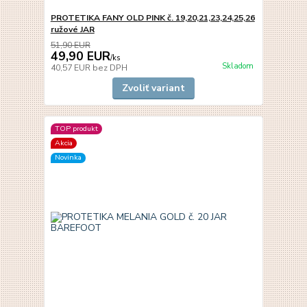
PROTETIKA FANY OLD PINK č. 19,20,21,23,24,25,26
ružové JAR
51,90 EUR
49,90 EUR
/
ks
Skladom
40,57 EUR
bez DPH
Zvoliť variant
TOP produkt
Akcia
Novinka