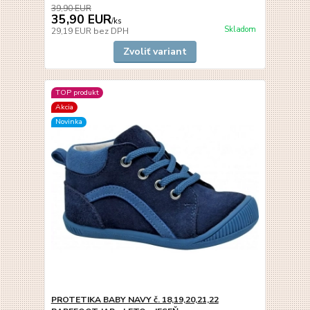
39,90 EUR
35,90 EUR
/
ks
Skladom
29,19 EUR
bez DPH
Zvoliť variant
TOP produkt
Akcia
Novinka
PROTETIKA BABY NAVY č. 18,19,20,21,22