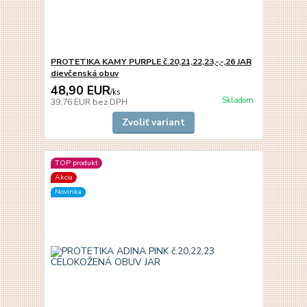
PROTETIKA KAMY PURPLE č.20,21,22,23,-,-,26 JAR
dievčenská obuv
48,90 EUR
/
ks
Skladom
39,76 EUR
bez DPH
Zvoliť variant
TOP produkt
Akcia
Novinka