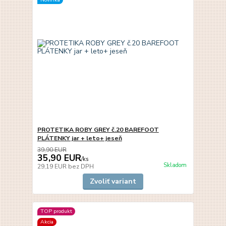
PROTETIKA ROBY GREY č.20 BAREFOOT
PLÁTENKY jar + leto+ jeseň
39,90 EUR
35,90 EUR
/
ks
Skladom
29,19 EUR
bez DPH
Zvoliť variant
TOP produkt
Akcia