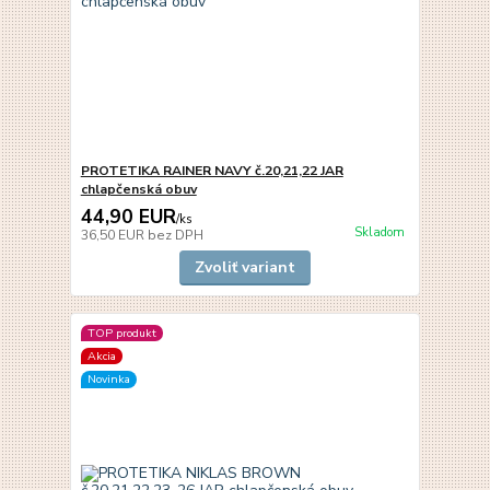
PROTETIKA RAINER NAVY č.20,21,22 JAR
chlapčenská obuv
44,90 EUR
/
ks
Skladom
36,50 EUR
bez DPH
Zvoliť variant
TOP produkt
Akcia
Novinka