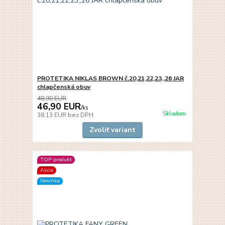
PROTETIKA NIKLAS BROWN č.20,21,22,23,,26 JAR
chlapčenská obuv
48,90 EUR
46,90 EUR
/
ks
Skladom
38,13 EUR
bez DPH
Zvoliť variant
TOP produkt
Akcia
Novinka