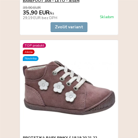
BAREFOOT JAR - LETO - JESEŇ
39,90 EUR
35,90 EUR
/
ks
Skladom
29,19 EUR
bez DPH
Zvoliť variant
TOP produkt
Akcia
Novinka
PROTETIKA BABY PINKY č.18,19,20,21,22