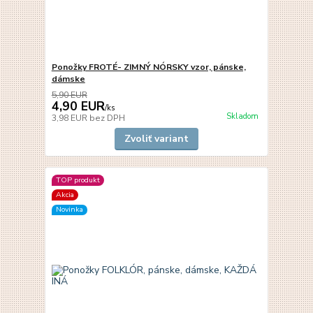
Ponožky FROTÉ- ZIMNÝ NÓRSKY vzor, pánske,
dámske
5,90 EUR
4,90 EUR
/
ks
Skladom
3,98 EUR
bez DPH
Zvoliť variant
TOP produkt
Akcia
Novinka