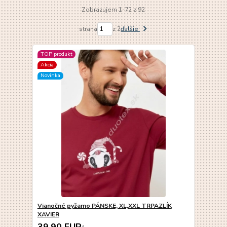
Zobrazujem 1-72 z 92
strana
z 2
ďalšie
TOP produkt
Akcia
Novinka
Vianočné pyžamo PÁNSKE, XL,XXL TRPAZLÍK
XAVIER