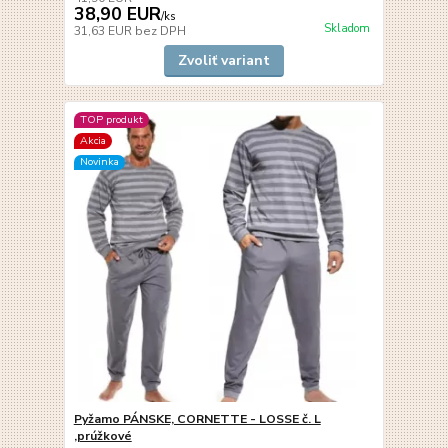
38,90 EUR
/
ks
Skladom
31,63 EUR
bez DPH
Zvoliť variant
TOP produkt
Akcia
Novinka
Pyžamo PÁNSKE, CORNETTE - LOSSE č. L
,prúžkové