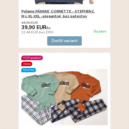
Pyžamo PÁNSKE, CORNETTE - STEPHEN č.
M,L,XL,XXL -elegantné, bez patentov
44,90 EUR
39,90 EUR
/
ks
Skladom
32,44 EUR
bez DPH
Zvoliť variant
TOP produkt
Akcia
Novinka