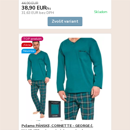
44,90 EUR
38,90 EUR
/
ks
Skladom
31,63 EUR
bez DPH
Zvoliť variant
TOP produkt
Akcia
Novinka
Pyžamo PÁNSKE, CORNETTE - GEORGE č.