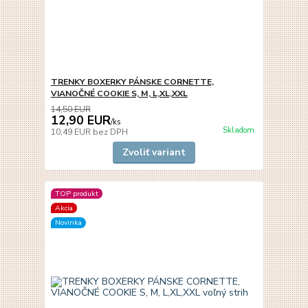
TRENKY BOXERKY PÁNSKE CORNETTE,
VIANOČNÉ COOKIE S, M, L,XL,XXL
14,50 EUR
12,90 EUR
/
ks
Skladom
10,49 EUR
bez DPH
Zvoliť variant
TOP produkt
Akcia
Novinka