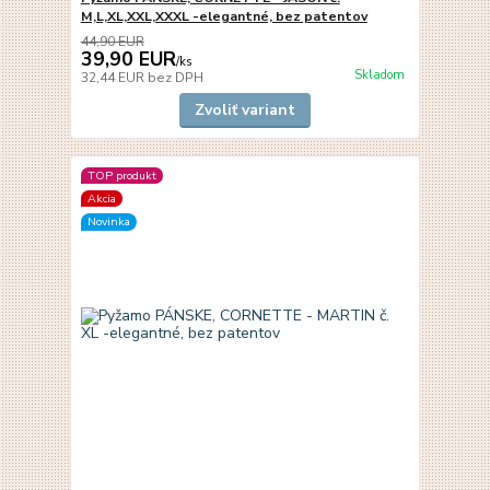
M,L,XL,XXL,XXXL -elegantné, bez patentov
44,90 EUR
39,90 EUR
/
ks
Skladom
32,44 EUR
bez DPH
Zvoliť variant
TOP produkt
Akcia
Novinka