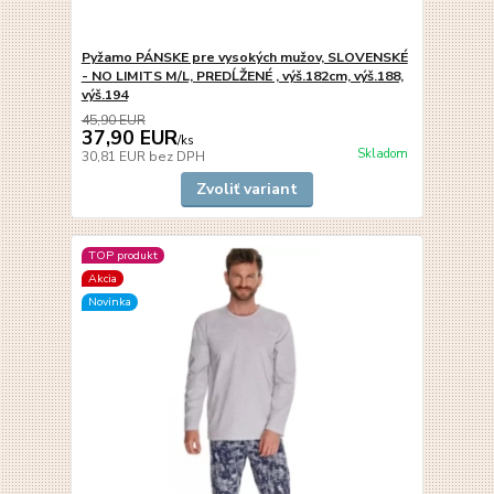
Pyžamo PÁNSKE pre vysokých mužov, SLOVENSKÉ
- NO LIMITS M/L, PREDĹŽENÉ , výš.182cm, výš.188,
výš.194
45,90 EUR
37,90 EUR
/
ks
Skladom
30,81 EUR
bez DPH
Zvoliť variant
TOP produkt
Akcia
Novinka