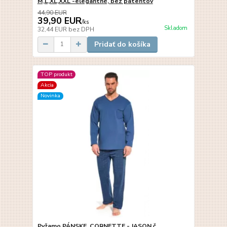
M,L,XL,XXL -elegantné, bez patentov
44,90 EUR
39,90 EUR
/
ks
Skladom
32,44 EUR
bez DPH
Pridať do košíka
TOP produkt
Akcia
Novinka
Pyžamo PÁNSKE, CORNETTE - JASON č.