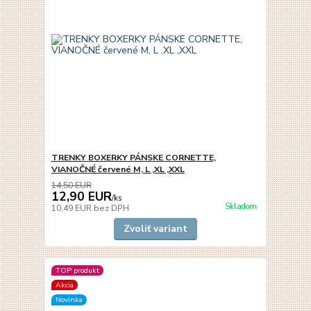
TRENKY BOXERKY PÁNSKE CORNETTE,
VIANOČNÉ červené M, L ,XL ,XXL
14,50 EUR
12,90 EUR
/
ks
Skladom
10,49 EUR
bez DPH
Zvoliť variant
TOP produkt
Akcia
Novinka