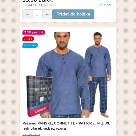
39,90 EUR
/
ks
Skladom
32,44 EUR
bez DPH
Pridať do košíka
TOP produkt
Akcia
Novinka
Pyžamo PÁNSKE, CORNETTE - PATRIK č. M ,L ,XL
jednofarebné.bez vzoru
41,90 EUR