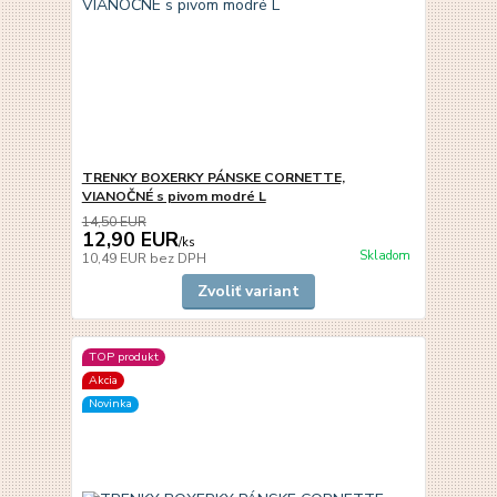
TRENKY BOXERKY PÁNSKE CORNETTE,
VIANOČNÉ s pivom modré L
14,50 EUR
12,90 EUR
/
ks
Skladom
10,49 EUR
bez DPH
Zvoliť variant
TOP produkt
Akcia
Novinka