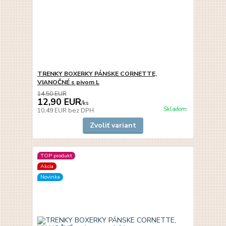
TRENKY BOXERKY PÁNSKE CORNETTE,
VIANOČNÉ s pivom L
14,50 EUR
12,90 EUR
/
ks
Skladom
10,49 EUR
bez DPH
Zvoliť variant
TOP produkt
Akcia
Novinka