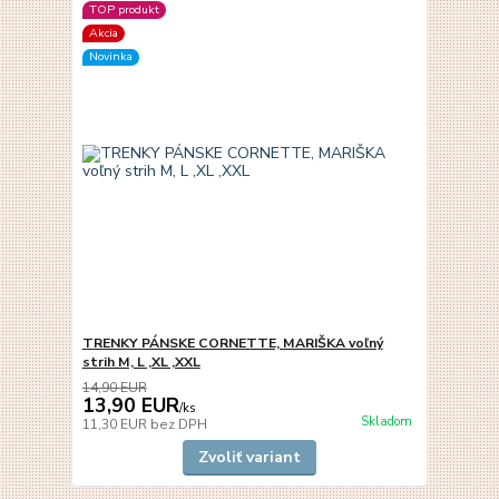
TOP produkt
Akcia
Novinka
TRENKY PÁNSKE CORNETTE, MARIŠKA voľný
strih M, L ,XL ,XXL
14,90 EUR
13,90 EUR
/
ks
Skladom
11,30 EUR
bez DPH
Zvoliť variant