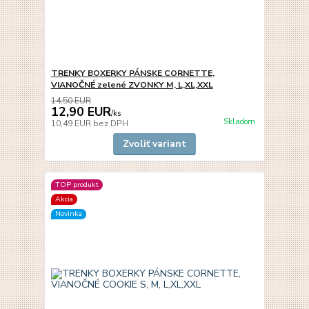
TRENKY BOXERKY PÁNSKE CORNETTE,
VIANOČNÉ zelené ZVONKY M, L,XL,XXL
14,50 EUR
12,90 EUR
/
ks
Skladom
10,49 EUR
bez DPH
Zvoliť variant
TOP produkt
Akcia
Novinka