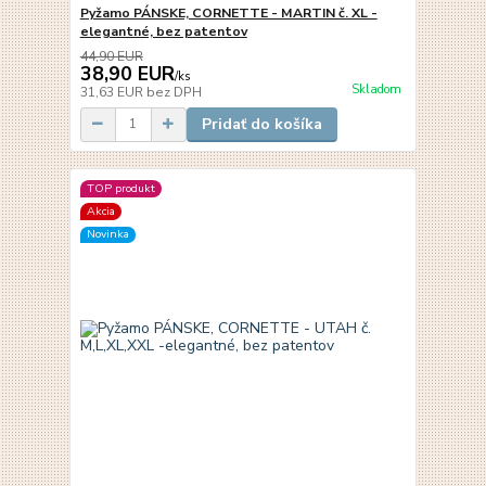
Pyžamo PÁNSKE, CORNETTE - MARTIN č. XL -
elegantné, bez patentov
44,90 EUR
38,90 EUR
/
ks
Skladom
31,63 EUR
bez DPH
Pridať do košíka
TOP produkt
Akcia
Novinka