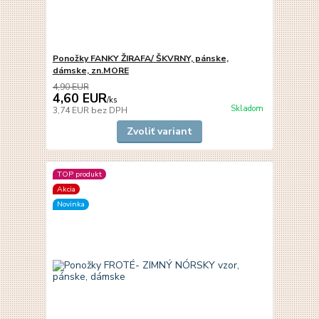
Ponožky FANKY ŽIRAFA/ ŠKVRNY, pánske,
dámske, zn.MORE
4,90 EUR
4,60 EUR
/
ks
Skladom
3,74 EUR
bez DPH
Zvoliť variant
TOP produkt
Akcia
Novinka