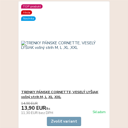
TOP produkt
Akcia
Novinka
TRENKY PÁNSKE CORNETTE, VESELÝ LYŠIAK
voľný strih M, L ,XL ,XXL
14,90 EUR
13,90 EUR
/
ks
Skladom
11,30 EUR
bez DPH
Zvoliť variant