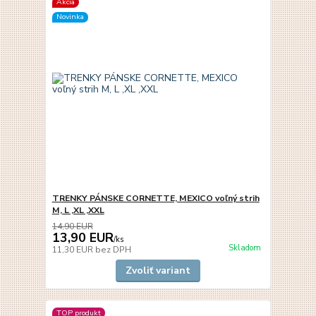
Akcia
Novinka
TRENKY PÁNSKE CORNETTE, MEXICO voľný strih
M, L ,XL ,XXL
14,90 EUR
13,90 EUR
/
ks
Skladom
11,30 EUR
bez DPH
Zvoliť variant
TOP produkt