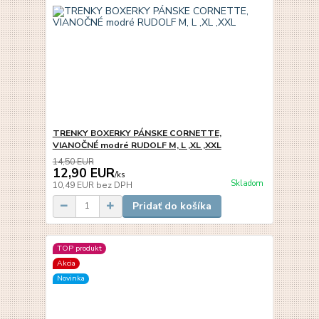
TRENKY BOXERKY PÁNSKE CORNETTE,
VIANOČNÉ modré RUDOLF M, L ,XL ,XXL
14,50 EUR
12,90 EUR
/
ks
Skladom
10,49 EUR
bez DPH
Pridať do košíka
TOP produkt
Akcia
Novinka