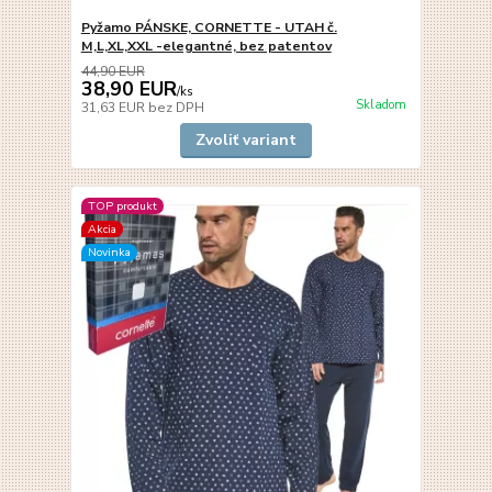
Pyžamo PÁNSKE, CORNETTE - UTAH č.
M,L,XL,XXL -elegantné, bez patentov
44,90 EUR
38,90 EUR
/
ks
Skladom
31,63 EUR
bez DPH
Zvoliť variant
TOP produkt
Akcia
Novinka