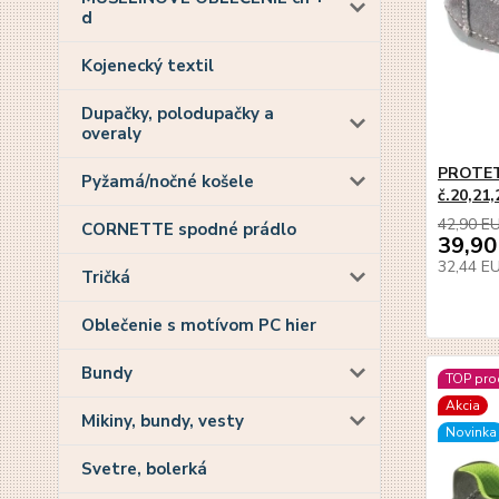
d
Kojenecký textil
Dupačky, polodupačky a
overaly
PROTET
Pyžamá/nočné košele
č.20,21
42,90 E
CORNETTE spodné prádlo
39,90
32,44 E
Tričká
Oblečenie s motívom PC hier
Bundy
TOP pro
Akcia
Mikiny, bundy, vesty
Novinka
Svetre, bolerká