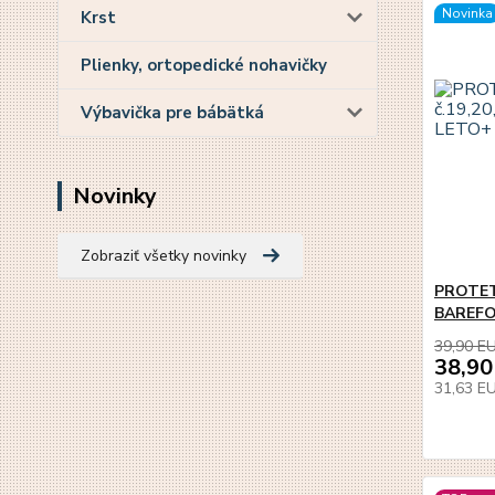
Novinka
Krst
Plienky, ortopedické nohavičky
Výbavička pre bábätká
Novinky
Zobraziť všetky novinky
PROTETI
BAREFO
39,90 E
38,90
31,63 E