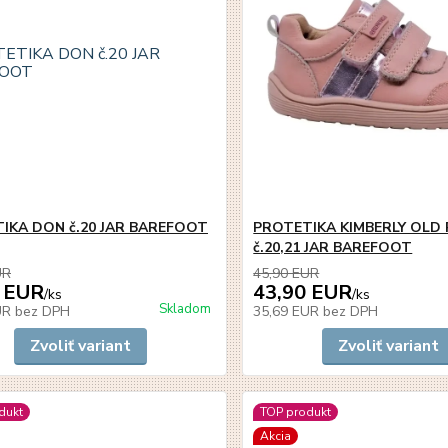
IKA DON č.20 JAR BAREFOOT
PROTETIKA KIMBERLY OLD 
č.20,21 JAR BAREFOOT
UR
45,90 EUR
 EUR
43,90 EUR
/
ks
/
ks
Skladom
UR
bez DPH
35,69 EUR
bez DPH
Zvoliť variant
Zvoliť variant
dukt
TOP produkt
Akcia