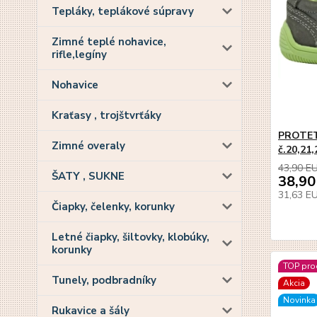
Tepláky, teplákové súpravy
Zimné teplé nohavice,
rifle,legíny
Nohavice
Kraťasy , trojštvrťáky
PROTET
Zimné overaly
č.20,21
43,90 E
ŠATY , SUKNE
38,90
31,63 E
Čiapky, čelenky, korunky
Letné čiapky, šiltovky, klobúky,
korunky
TOP pro
Tunely, podbradníky
Akcia
Novinka
Rukavice a šály