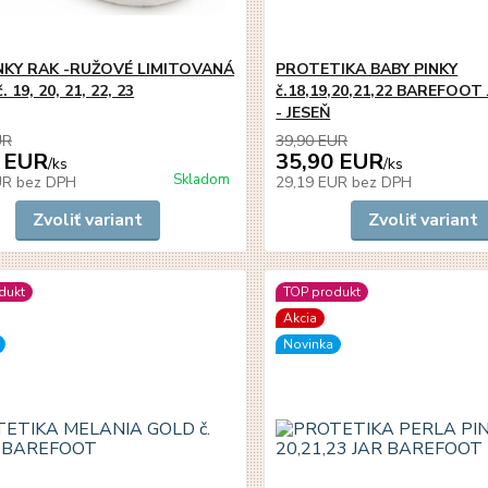
NKY RAK -RUŽOVÉ LIMITOVANÁ
PROTETIKA BABY PINKY
. 19, 20, 21, 22, 23
č.18,19,20,21,22 BAREFOOT
- JESEŇ
UR
39,90 EUR
 EUR
35,90 EUR
/
ks
/
ks
Skladom
UR
bez DPH
29,19 EUR
bez DPH
Zvoliť variant
Zvoliť variant
dukt
TOP produkt
Akcia
Novinka