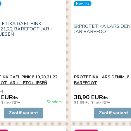
Novinka
KA GAEL PINK č.19,20,21,22
PROTETIKA LARS DENIM, č.
OT JAR + LETO+ JESEŇ
BAREFOOT
UR
 EUR
38,90 EUR
/
ks
/
ks
Skladom
UR
bez DPH
31,63 EUR
bez DPH
Zvoliť variant
Zvoliť variant