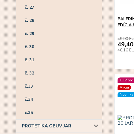
č. 27
BALERÍ
č. 28
EDÍCIA č
č. 29
49,90 E
49,40
č. 30
40,16 E
č. 31
č. 32
TOP pro
č.33
Akcia
Novinka
č.34
č.35
PROTETIKA OBUV JAR