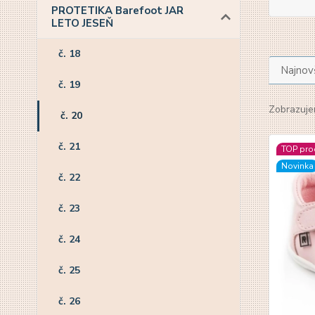
PROTETIKA Barefoot JAR
LETO JESEŇ
č. 18
Najnov
č. 19
Zobrazuje
č. 20
č. 21
TOP pro
Novinka
č. 22
č. 23
č. 24
č. 25
č. 26