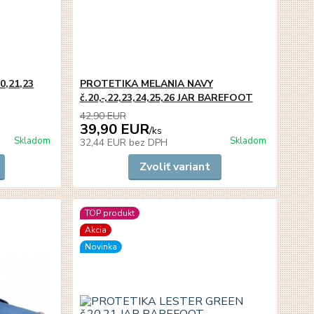
0,21,23
PROTETIKA MELANIA NAVY
č.20,-,22,23,24,25,26 JAR BAREFOOT
42,90 EUR
39,90 EUR
/
ks
Skladom
Skladom
32,44 EUR
bez DPH
Zvoliť variant
TOP produkt
Akcia
Novinka