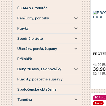
ČIČMANY, folklór
Pančuchy, ponožky
Plavky
Spodné prádlo
Uteráky, pončá, župany
PROTET
Pršiplášť
41,90 E
39,90
Deky, fusaky, zavinovačky
32,44 E
Plachty, posteľné súpravy
Spoločenské oblečenie
TOP pro
Tanečná
Akcia