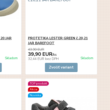
20 JAR
PROTETIKA LESTER GREEN č.20,21
JAR BAREFOOT
43,90 EUR
39,90 EUR
/
ks
Skladom
Skladom
32,44 EUR
bez DPH
Zvoliť variant
TOP produkt
Akcia
Novinka