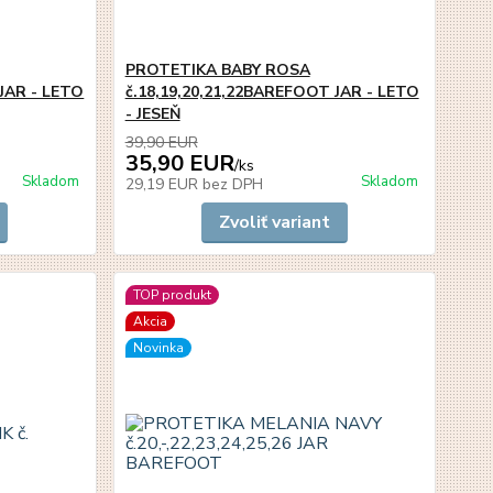
PROTETIKA BABY ROSA
 JAR - LETO
č.18,19,20,21,22BAREFOOT JAR - LETO
- JESEŇ
39,90 EUR
35,90 EUR
/
ks
Skladom
Skladom
29,19 EUR
bez DPH
Zvoliť variant
TOP produkt
Akcia
Novinka