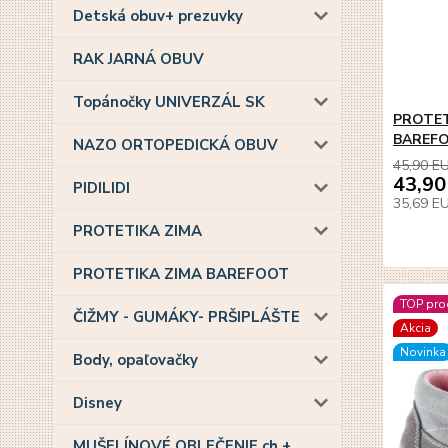
Detská obuv+ prezuvky
RAK JARNÁ OBUV
Topánočky UNIVERZÁL SK
PROTET
BAREF
NAZO ORTOPEDICKÁ OBUV
45,90 E
43,90
PIDILIDI
35,69 E
PROTETIKA ZIMA
PROTETIKA ZIMA BAREFOOT
TOP pro
ČIŽMY - GUMÁKY- PRŠIPLÁŠTE
Akcia
Novinka
Body, opaľovačky
Disney
MUŠELÍNOVÉ OBLEČENIE ch +