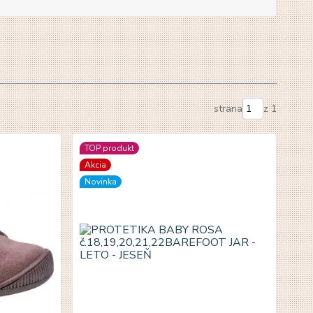
strana
z 1
TOP produkt
Akcia
Novinka