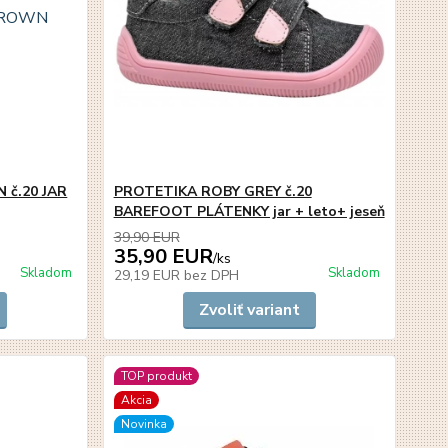
č.20 JAR
PROTETIKA ROBY GREY č.20
BAREFOOT PLÁTENKY jar + leto+ jeseň
39,90 EUR
35,90 EUR
/
ks
Skladom
Skladom
29,19 EUR
bez DPH
Zvoliť variant
TOP produkt
Akcia
Novinka