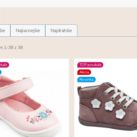
šie
Najlacnejšie
Najdrahšie
m 1-38 z 38
dukt
TOP produkt
Akcia
Novinka