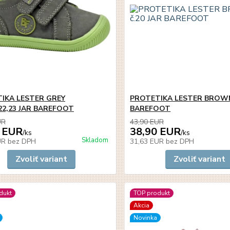
IKA LESTER GREY
PROTETIKA LESTER BROWN 
,22,23 JAR BAREFOOT
BAREFOOT
UR
43,90 EUR
 EUR
38,90 EUR
/
ks
/
ks
Skladom
UR
bez DPH
31,63 EUR
bez DPH
Zvoliť variant
Zvoliť variant
dukt
TOP produkt
Akcia
Novinka