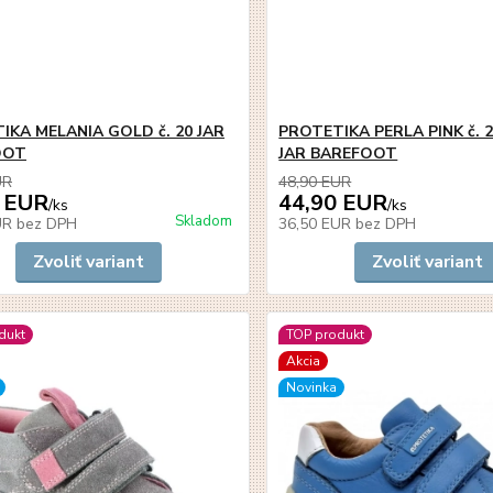
IKA MELANIA GOLD č. 20 JAR
PROTETIKA PERLA PINK č. 2
OOT
JAR BAREFOOT
UR
48,90 EUR
 EUR
44,90 EUR
/
ks
/
ks
Skladom
UR
bez DPH
36,50 EUR
bez DPH
Zvoliť variant
Zvoliť variant
dukt
TOP produkt
Akcia
Novinka