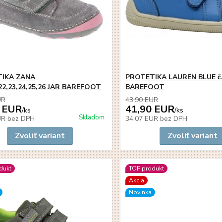
IKA ZANA
PROTETIKA LAUREN BLUE č.
,22,23,24,25,26 JAR BAREFOOT
BAREFOOT
UR
43,90 EUR
 EUR
41,90 EUR
/
ks
/
ks
Skladom
UR
bez DPH
34,07 EUR
bez DPH
Zvoliť variant
Zvoliť variant
dukt
TOP produkt
Akcia
Novinka