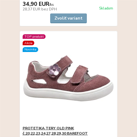
34,90 EUR
/
ks
Skladom
28,37 EUR
bez DPH
Zvoliť variant
TOP produkt
Akcia
Novinka
PROTETIKA TERY OLD PINK
č.20,22,23,24,27,28,29,30 BAREFOOT