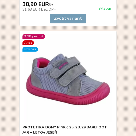
38,90 EUR
/
ks
Skladom
31,63 EUR
bez DPH
Zvoliť variant
TOP produkt
Akcia
Novinka
PROTETIKA DONY PINK č.25, 28, 29 BAREFOOT
JAR + LETO+ JESEŇ