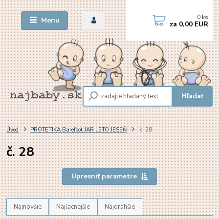
0
ks
Menu
za
0,00 EUR
Hľadať
Úvod
PROTETIKA Barefoot JAR LETO JESEŇ
č. 28
č. 28
Upresniť parametre
Najnovšie
Najlacnejšie
Najdrahšie