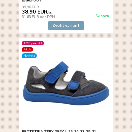
BAREFOOT
39,90 EUR
38,90 EUR
/
ks
Skladom
31,63 EUR
bez DPH
Zvoliť variant
TOP produkt
Akcia
Novinka
PROTETIKA TERY GREY č. 25, 26, 27, 28, 31