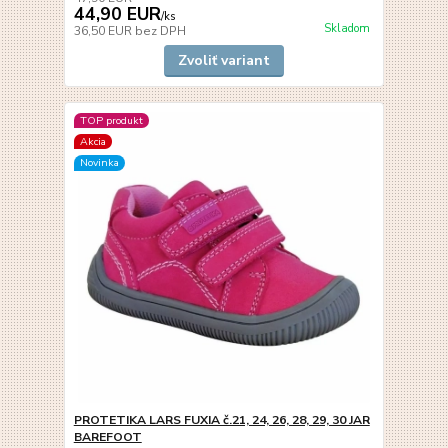
44,90 EUR
/
ks
Skladom
36,50 EUR
bez DPH
Zvoliť variant
TOP produkt
Akcia
Novinka
PROTETIKA LARS FUXIA č.21, 24, 26, 28, 29, 30 JAR
BAREFOOT