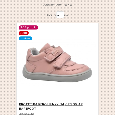
Zobrazujem 1-6 z 6
strana
z 1
TOP produkt
Akcia
Novinka
PROTETIKA KEROL PINK č. 24, č.28 ,30 JAR
BAREFOOT
47,90 EUR