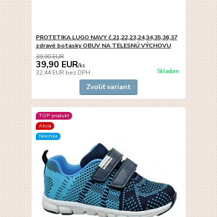
PROTETIKA LUGO NAVY č.21,22,23,24,34,35,36,37
zdravé botasky OBUV NA TELESNÚ VÝCHOVU
39,90 EUR
39,90 EUR
/
ks
Skladom
32,44 EUR
bez DPH
Zvoliť variant
TOP produkt
Akcia
Novinka