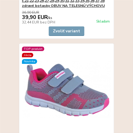
č.21,22,23,26,27,28,29,30,31,32,33,34,35,36,37,38
zdravé botasky OBUV NA TELESNÚ VÝCHOVU
36,90 EUR
39,90 EUR
/
ks
Skladom
32,44 EUR
bez DPH
Zvoliť variant
TOP produkt
Akcia
Novinka