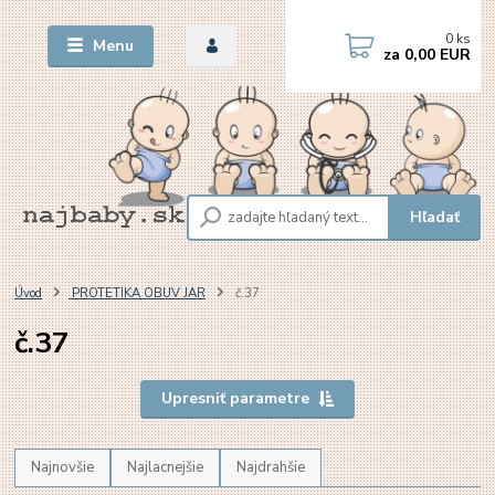
0
ks
Menu
za
0,00 EUR
Hľadať
Úvod
PROTETIKA OBUV JAR
č.37
č.37
Upresniť parametre
Najnovšie
Najlacnejšie
Najdrahšie