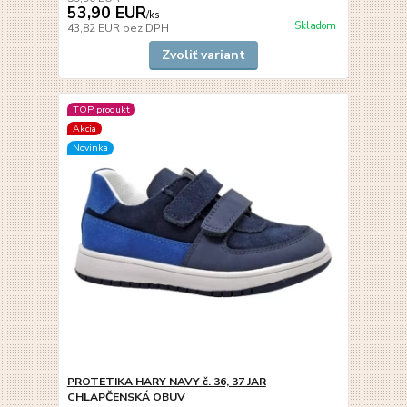
53,90 EUR
/
ks
Skladom
43,82 EUR
bez DPH
Zvoliť variant
TOP produkt
Akcia
Novinka
PROTETIKA HARY NAVY č. 36, 37 JAR
CHLAPČENSKÁ OBUV