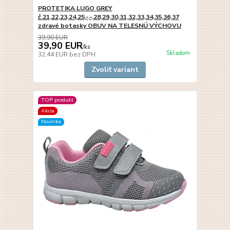
PROTETIKA LUGO GREY
č.21,22,23,24,25,-,-,28,29,30,31,32,33,34,35,36,37
zdravé botasky OBUV NA TELESNÚ VÝCHOVU
39,90 EUR
39,90 EUR
/
ks
Skladom
32,44 EUR
bez DPH
Zvoliť variant
TOP produkt
Akcia
Novinka