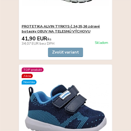
PROTETIKA ALVIN TYRKYS č.34,35,36 zdravé
botasky OBUV NA TELESNÚ VÝCHOVU
41,90 EUR
/
ks
Skladom
34,07 EUR
bez DPH
Zvoliť variant
TOP produkt
Akcia
Novinka