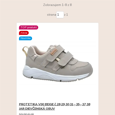
Zobrazujem 1-8 z 8
strana
z 1
TOP produkt
Akcia
Novinka
PROTETIKA VIXI BEIGE č.28,29,30,31,-,35,-,37,38
JAR DIEVČENSKÁ OBUV
59,90 EUR