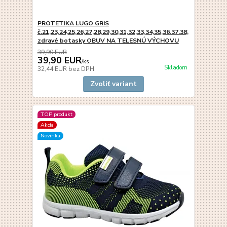
PROTETIKA LUGO GRIS
č.21,23,24,25,26,27,28,29,30,31,32,33,34,35,36.37.38,
zdravé botasky OBUV NA TELESNÚ VÝCHOVU
39,90 EUR
39,90 EUR
/
ks
Skladom
32,44 EUR
bez DPH
Zvoliť variant
TOP produkt
Akcia
Novinka