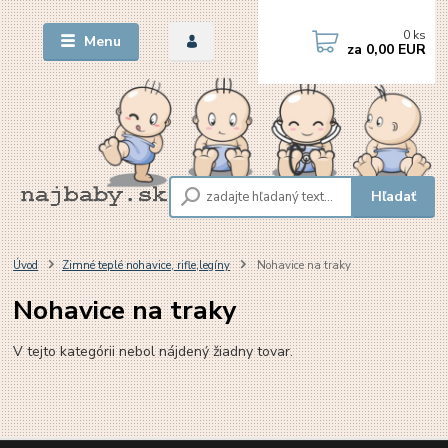
0
ks
Menu
za
0,00 EUR
Hľadať
Úvod
Zimné teplé nohavice, rifle,legíny
Nohavice na traky
Nohavice na traky
V tejto kategórii nebol nájdený žiadny tovar.