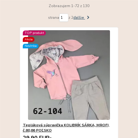
Zobrazujem 1-72 z 130
strana
z 2
ďalšie
TOP produkt
Akcia
Novinka
Tepláková súpravička KOLIBRÍK SÁRKA, MROFI,
č.80,86 POĽSKO