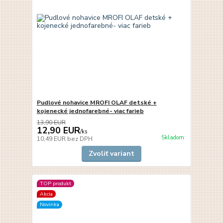
Pudlové nohavice MROFI OLAF detské +
kojenecké jednofarebné- viac farieb
13,90 EUR
12,90 EUR
/
ks
Skladom
10,49 EUR
bez DPH
Zvoliť variant
TOP produkt
Akcia
Novinka