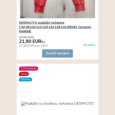
DESPACITO pudláče nohavice
č.92,98,104,110,116,122,128,134 DIESEL červené-
PARENÉ
23,90 EUR
21,90 EUR
/
ks
Skladom
17,80 EUR
bez DPH
Zvoliť variant
TOP produkt
Akcia
Novinka