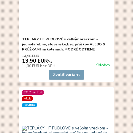
TEPLÁKY HF PUDLOVÉ s veľkým vreckom -
jednofarebné, slovenské,bez prúžkov ALEBO S
PRÚŽKAMI na kolenách, MODRÉ ODTIENE
14,90 EUR
13,90 EUR
/
ks
Skladom
11,30 EUR
bez DPH
Zvoliť variant
TOP produkt
Akcia
Novinka