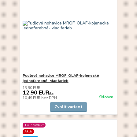
Pudlové nohavice MROFI OLAF-kojenecké
jednofarebné- viac farieb
13,90 EUR
12,90 EUR
/
ks
Skladom
10,49 EUR
bez DPH
Zvoliť variant
TOP produkt
Akcia