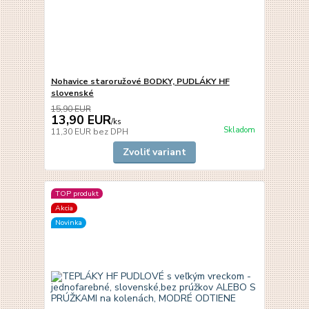
Nohavice staroružové BODKY, PUDLÁKY HF
slovenské
15,90 EUR
13,90 EUR
/
ks
Skladom
11,30 EUR
bez DPH
Zvoliť variant
TOP produkt
Akcia
Novinka