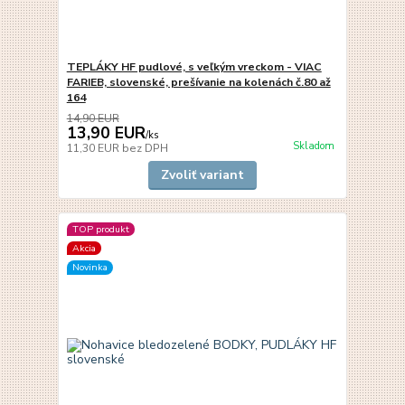
TEPLÁKY HF pudlové, s veľkým vreckom - VIAC
FARIEB, slovenské, prešívanie na kolenách č.80 až
164
14,90 EUR
13,90 EUR
/
ks
Skladom
11,30 EUR
bez DPH
Zvoliť variant
TOP produkt
Akcia
Novinka