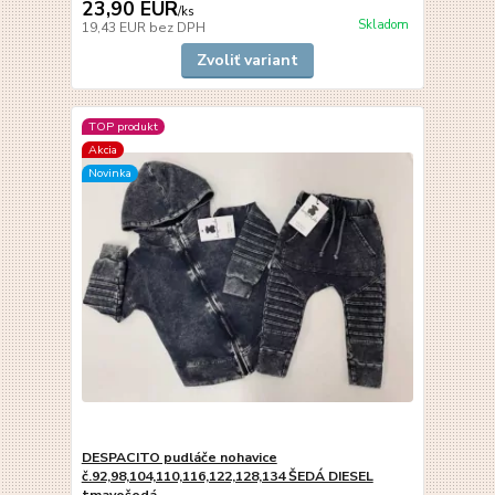
23,90 EUR
/
ks
Skladom
19,43 EUR
bez DPH
Zvoliť variant
TOP produkt
Akcia
Novinka
DESPACITO pudláče nohavice
č.92,98,104,110,116,122,128,134 ŠEDÁ DIESEL
tmavošedá