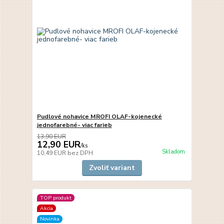
Pudlové nohavice MROFI OLAF-kojenecké
jednofarebné- viac farieb
13,90 EUR
12,90 EUR
/
ks
Skladom
10,49 EUR
bez DPH
Zvoliť variant
TOP produkt
Akcia
Novinka