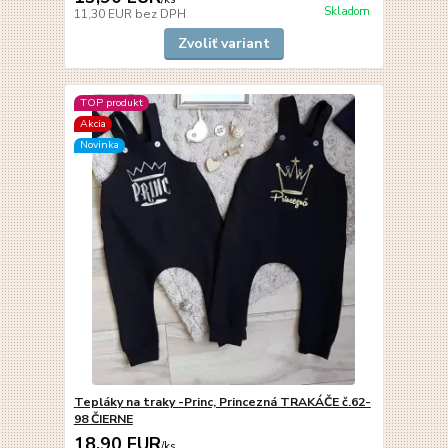
Skladom
11,30 EUR
bez DPH
Zvoliť variant
TOP produkt
Akcia
Novinka
Tepláky na traky -Princ, Princezná TRAKÁČE č.62-
98 ČIERNE
18,90 EUR
/
ks