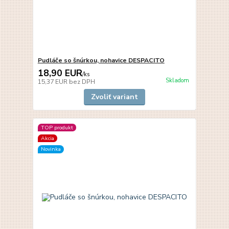
Pudláče so šnúrkou, nohavice DESPACITO
18,90 EUR
/
ks
Skladom
15,37 EUR
bez DPH
Zvoliť variant
TOP produkt
Akcia
Novinka