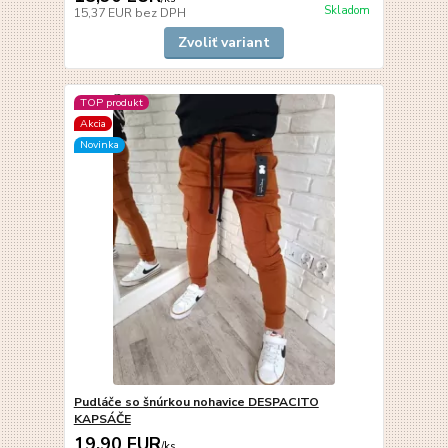
Skladom
15,37 EUR
bez DPH
Zvoliť variant
TOP produkt
Akcia
Novinka
Pudláče so šnúrkou nohavice DESPACITO
KAPSÁČE
19,90 EUR
/
ks