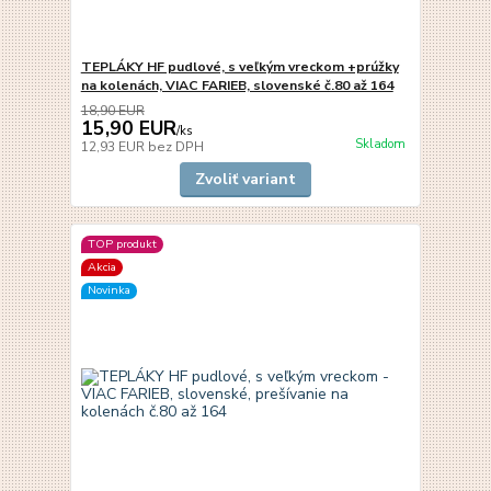
TEPLÁKY HF pudlové, s veľkým vreckom +prúžky
na kolenách, VIAC FARIEB, slovenské č.80 až 164
18,90 EUR
15,90 EUR
/
ks
Skladom
12,93 EUR
bez DPH
Zvoliť variant
TOP produkt
Akcia
Novinka