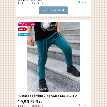
Skladom
16,18 EUR
bez DPH
Zvoliť variant
TOP produkt
Akcia
Novinka
Pudláče so šnúrkou, nohavice DESPACITO
19,90 EUR
/
ks
Skladom
16,18 EUR
bez DPH