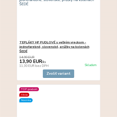
TEPLÁKY HF PUDLOVÉ s veľkým vreckom -
jednofarebné, slovenské, prúžky na kolenách
ŠEDÉ
14,90 EUR
13,90 EUR
/
ks
Skladom
11,30 EUR
bez DPH
Zvoliť variant
TOP produkt
Akcia
Novinka