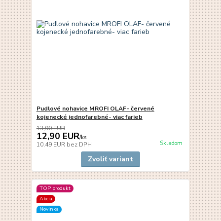
Pudlové nohavice MROFI OLAF- červené
kojenecké jednofarebné- viac farieb
13,90 EUR
12,90 EUR
/
ks
Skladom
10,49 EUR
bez DPH
Zvoliť variant
TOP produkt
Akcia
Novinka