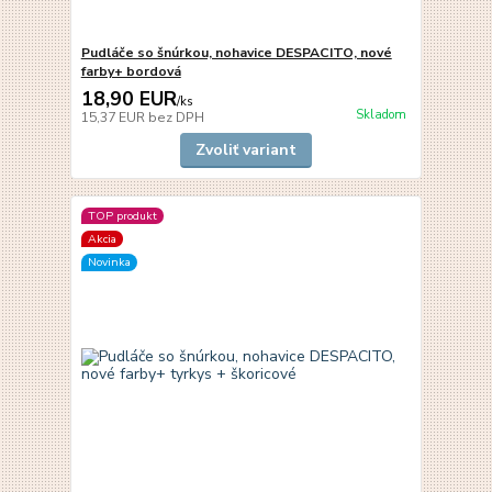
Pudláče so šnúrkou, nohavice DESPACITO, nové
farby+ bordová
18,90 EUR
/
ks
Skladom
15,37 EUR
bez DPH
Zvoliť variant
TOP produkt
Akcia
Novinka