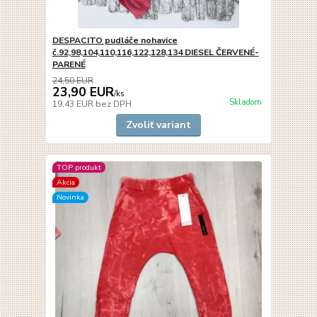
DESPACITO pudláče nohavice
č.92,98,104,110,116,122,128,134 DIESEL ČERVENÉ-
PARENÉ
24,50 EUR
23,90 EUR
/
ks
Skladom
19,43 EUR
bez DPH
Zvoliť variant
TOP produkt
Akcia
Novinka