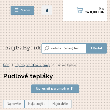
0
ks
Menu
za
0,00 EUR
Hľadať
Úvod
Tepláky, teplákové súpravy
Pudlové tepláky
Pudlové tepláky
Upresniť parametre
Najnovšie
Najlacnejšie
Najdrahšie