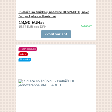
Pudláče so šnúrkou, nohavice DESPACITO, nové
farby+ tyrkys + škoricové
18,90 EUR
/
ks
Skladom
15,37 EUR
bez DPH
Zvoliť variant
TOP produkt
Akcia
Novinka