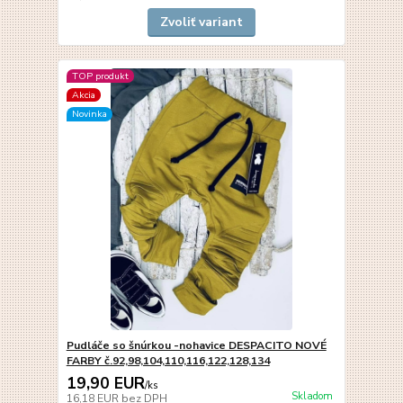
Zvoliť variant
TOP produkt
Akcia
Novinka
Pudláče so šnúrkou -nohavice DESPACITO NOVÉ
FARBY č.92,98,104,110,116,122,128,134
19,90 EUR
/
ks
Skladom
16,18 EUR
bez DPH