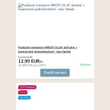
Pudlové nohavice MROFI OLAF detské +
kojenecké jednofarebné- viac farieb
13,90 EUR
12,90 EUR
/
ks
Skladom
10,49 EUR
bez DPH
Zvoliť variant
TOP produkt
Akcia
Novinka