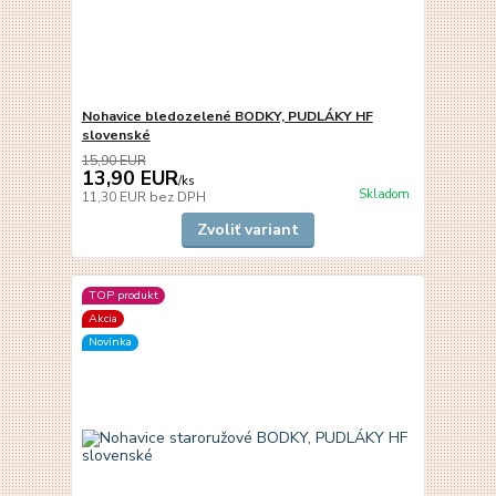
Nohavice bledozelené BODKY, PUDLÁKY HF
slovenské
15,90 EUR
13,90 EUR
/
ks
Skladom
11,30 EUR
bez DPH
Zvoliť variant
TOP produkt
Akcia
Novinka