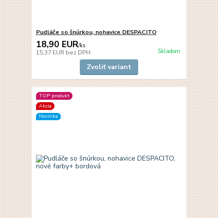
Pudláče so šnúrkou, nohavice DESPACITO
18,90 EUR
/
ks
Skladom
15,37 EUR
bez DPH
Zvoliť variant
TOP produkt
Akcia
Novinka