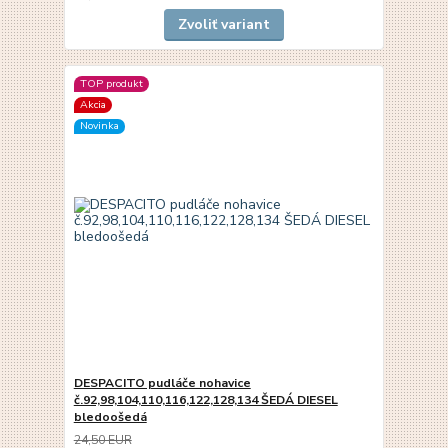
Zvoliť variant
TOP produkt
Akcia
Novinka
DESPACITO pudláče nohavice
č.92,98,104,110,116,122,128,134 ŠEDÁ DIESEL
bledoošedá
24,50 EUR