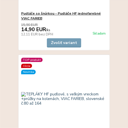
Pudláče so šnúrkou - Pudláče HF jednofarebné
VIAC FARIEB
15,90 EUR
14,90 EUR
/
ks
Skladom
12,11 EUR
bez DPH
Zvoliť variant
TOP produkt
Akcia
Novinka