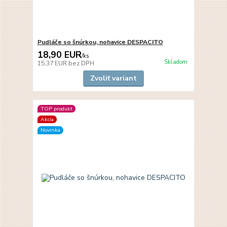
Pudláče so šnúrkou, nohavice DESPACITO
18,90 EUR
/
ks
Skladom
15,37 EUR
bez DPH
Zvoliť variant
TOP produkt
Akcia
Novinka