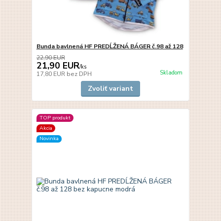
Bunda bavlnená HF PREDĹŽENÁ BÁGER č.98 až 128
22,90 EUR
21,90 EUR
/
ks
Skladom
17,80 EUR
bez DPH
Zvoliť variant
TOP produkt
Akcia
Novinka