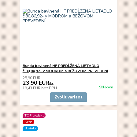
Bunda bavlnená HF PREDĹŽENÁ LIETADLO
č.80,86,92- v MODROM a BÉŽOVOM PREVEDENÍ
25,90 EUR
23,90 EUR
/
ks
Skladom
19,43 EUR
bez DPH
Zvoliť variant
TOP produkt
Akcia
Novinka