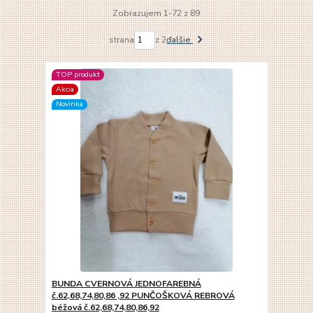
Zobrazujem 1-72 z 89
strana
z 2
ďalšie
TOP produkt
Akcia
Novinka
BUNDA CVERNOVÁ JEDNOFAREBNÁ
č.62,68,74,80,86 ,92 PUNČOŠKOVÁ REBROVÁ
béžová č.62,68,74,80,86,92