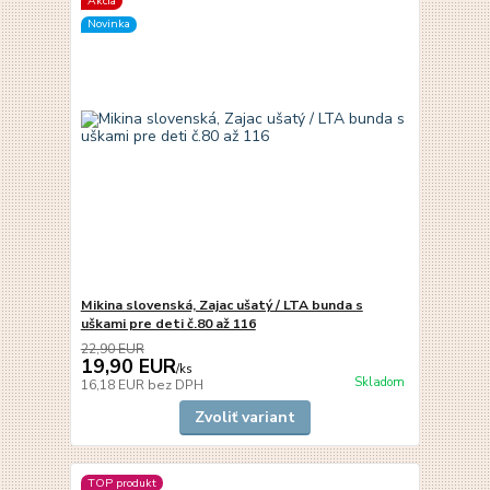
Akcia
Novinka
Mikina slovenská, Zajac ušatý / LTA bunda s
uškami pre deti č.80 až 116
22,90 EUR
19,90 EUR
/
ks
Skladom
16,18 EUR
bez DPH
Zvoliť variant
TOP produkt