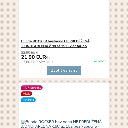
Bunda ROCKER bavlnená HF PREDĹŽENÁ
JEDNOFAREBNÁ č.98 až 152 -viac farieb
22,90 EUR
21,90 EUR
/
ks
Skladom
17,80 EUR
bez DPH
Zvoliť variant
TOP produkt
Akcia
Novinka