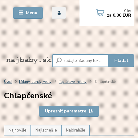
0
ks
Menu
za
0,00 EUR
Hľadať
Úvod
Mikiny, bundy, vesty
Teplákové mikiny
Chlapčenské
Chlapčenské
Upresniť parametre
Najnovšie
Najlacnejšie
Najdrahšie