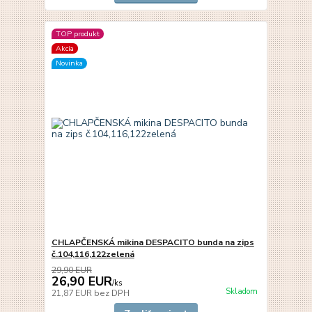
TOP produkt
Akcia
Novinka
CHLAPČENSKÁ mikina DESPACITO bunda na zips
č.104,116,122zelená
29,90 EUR
26,90 EUR
/
ks
Skladom
21,87 EUR
bez DPH