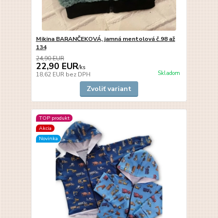
Mikina BARANČEKOVÁ, jamná mentolová č.98 až
134
24,90 EUR
22,90 EUR
/
ks
Skladom
18,62 EUR
bez DPH
Zvoliť variant
TOP produkt
Akcia
Novinka