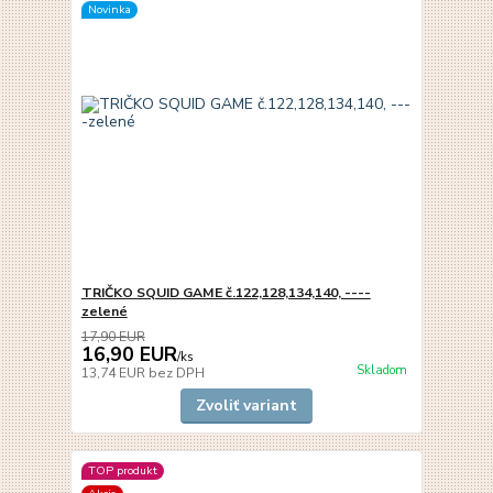
Novinka
TRIČKO SQUID GAME č.122,128,134,140, ----
zelené
17,90 EUR
16,90 EUR
/
ks
Skladom
13,74 EUR
bez DPH
Zvoliť variant
TOP produkt