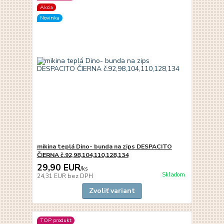
Akcia
Novinka
mikina teplá Dino- bunda na zips DESPACITO
ČIERNA č.92,98,104,110,128,134
29,90 EUR
/
ks
Skladom
24,31 EUR
bez DPH
Zvoliť variant
TOP produkt