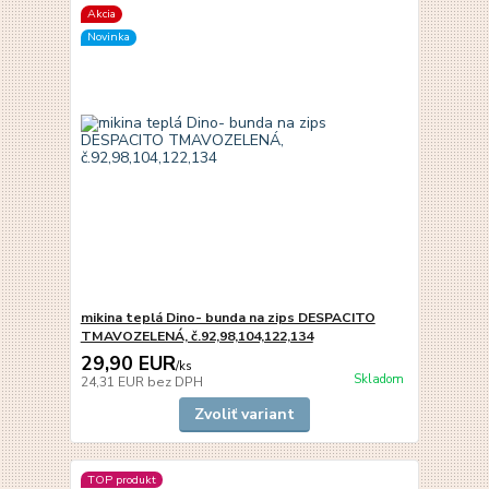
Akcia
Novinka
mikina teplá Dino- bunda na zips DESPACITO
TMAVOZELENÁ, č.92,98,104,122,134
29,90 EUR
/
ks
Skladom
24,31 EUR
bez DPH
Zvoliť variant
TOP produkt