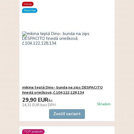
Akcia
Novinka
mikina teplá Dino- bunda na zips DESPACITO
hnedá oriešková, č.104,122,128,134
29,90 EUR
/
ks
Skladom
24,31 EUR
bez DPH
Zvoliť variant
TOP produkt