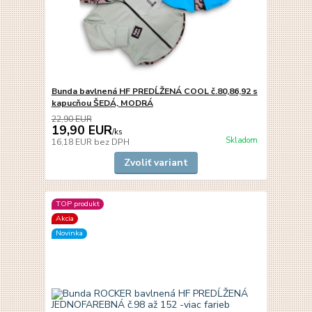
Bunda bavlnená HF PREDĹŽENÁ COOL č.80,86,92 s
kapucňou ŠEDÁ, MODRÁ
22,90 EUR
19,90 EUR
/
ks
Skladom
16,18 EUR
bez DPH
Zvoliť variant
TOP produkt
Akcia
Novinka