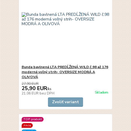
Bunda bavlnená LTA PREDĹŽENÁ WILD č.98 až 176
moderná voľný strih- OVERSIZE MODRÁ A
OLIVOVÁ
27,90 EUR
25,90 EUR
/
ks
Skladom
21,06 EUR
bez DPH
Zvoliť variant
TOP produkt
Akcia