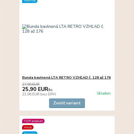
Novinka
Bunda bavlnená LTA RETRO VZHĽAD č. 128 až 176
27,90 EUR
25,90 EUR
/
ks
Skladom
21,06 EUR
bez DPH
Zvoliť variant
TOP produkt
Akcia
Novinka