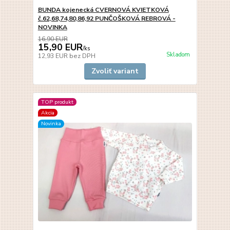
BUNDA kojenecká CVERNOVÁ KVIETKOVÁ
č.62,68,74,80,86,92 PUNČOŠKOVÁ REBROVÁ -
NOVINKA
16,90 EUR
15,90 EUR
/
ks
Skladom
12,93 EUR
bez DPH
Zvoliť variant
TOP produkt
Akcia
Novinka