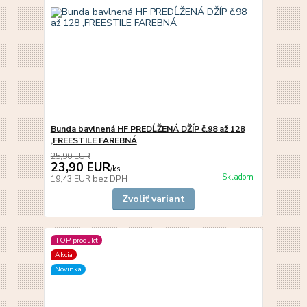
Bunda bavlnená HF PREDĹŽENÁ DŽÍP č.98 až 128
,FREESTILE FAREBNÁ
25,90 EUR
23,90 EUR
/
ks
Skladom
19,43 EUR
bez DPH
Zvoliť variant
TOP produkt
Akcia
Novinka