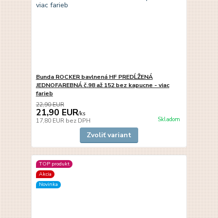
Bunda ROCKER bavlnená HF PREDĹŽENÁ
JEDNOFAREBNÁ č.98 až 152 bez kapucne - viac
farieb
22,90 EUR
21,90 EUR
/
ks
Skladom
17,80 EUR
bez DPH
Zvoliť variant
TOP produkt
Akcia
Novinka