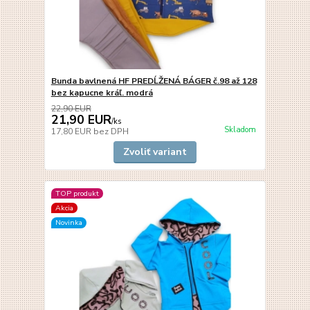
Bunda bavlnená HF PREDĹŽENÁ BÁGER č.98 až 128
bez kapucne kráľ. modrá
22,90 EUR
21,90 EUR
/
ks
Skladom
17,80 EUR
bez DPH
Zvoliť variant
TOP produkt
Akcia
Novinka