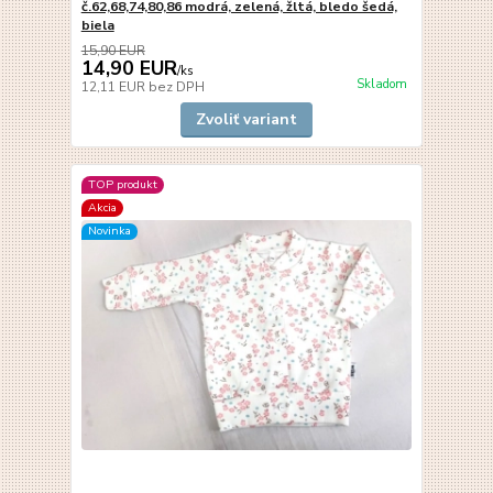
č.62,68,74,80,86 modrá, zelená, žltá, bledo šedá,
biela
15,90 EUR
14,90 EUR
/
ks
Skladom
12,11 EUR
bez DPH
Zvoliť variant
TOP produkt
Akcia
Novinka