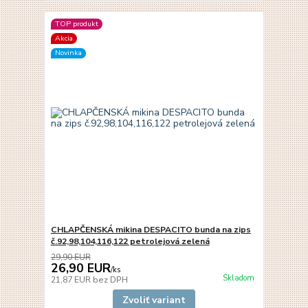
TOP produkt
Akcia
Novinka
CHLAPČENSKÁ mikina DESPACITO bunda na zips
č.92,98,104,116,122 petrolejová zelená
29,90 EUR
26,90 EUR
/
ks
Skladom
21,87 EUR
bez DPH
Zvoliť variant