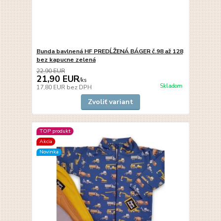
Bunda bavlnená HF PREDĹŽENÁ BÁGER č.98 až 128
bez kapucne zelená
22,90 EUR
21,90 EUR
/
ks
Skladom
17,80 EUR
bez DPH
Zvoliť variant
TOP produkt
Akcia
Novinka