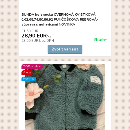
BUNDA kojenecká CVERNOVÁ KVIETKOVÁ
č.62,68,74,80,86,92 PUNČOŠKOVÁ REBROVÁ-
súprava s nohavicami NOVINKA
31,50 EUR
28,90 EUR
/
ks
Skladom
23,50 EUR
bez DPH
Zvoliť variant
TOP produkt
Akcia
Novinka