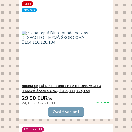
Akcia
Novinka
mikina teplá Dino- bunda na zips DESPACITO
TMAVÁ ŠKORICOVÁ, č.104,116,128,134
29,90 EUR
/
ks
Skladom
24,31 EUR
bez DPH
Zvoliť variant
TOP produkt