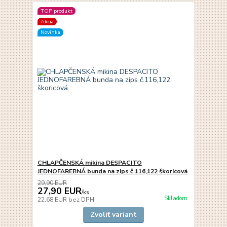
TOP produkt
Akcia
Novinka
CHLAPČENSKÁ mikina DESPACITO
JEDNOFAREBNÁ bunda na zips č.116,122 škoricová
29,90 EUR
27,90 EUR
/
ks
Skladom
22,68 EUR
bez DPH
Zvoliť variant