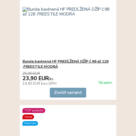
Bunda bavlnená HF PREDĹŽENÁ DŽÍP č.98 až 128
,FREESTILE MODRÁ
25,90 EUR
23,90 EUR
/
ks
Skladom
19,43 EUR
bez DPH
Zvoliť variant
TOP produkt
Akcia
Novinka