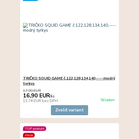
TRIČKO SQUID GAME č.122,128,134,140,----modrý
tyrkys
17,90 EUR
16,90 EUR
/
ks
Skladom
13,74 EUR
bez DPH
Zvoliť variant
TOP produkt
Akcia