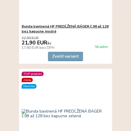
Bunda bavlnená HF PREDĹŽENÁ BÁGER č.98 až 128
bez kapucne modrá
22,90 EUR
21,90 EUR
/
ks
Skladom
17,80 EUR
bez DPH
Zvoliť variant
TOP produkt
Akcia
Novinka