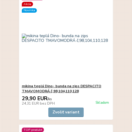
Akcia
Novinka
mikina teplá Dino- bunda na zips DESPACITO
TMAVOMODRÁ č,98,104,110,128
29,90 EUR
/
ks
Skladom
24,31 EUR
bez DPH
Zvoliť variant
TOP produkt