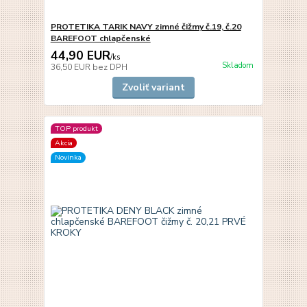
PROTETIKA TARIK NAVY zimné čižmy č.19, č.20
BAREFOOT chlapčenské
44,90 EUR
/
ks
Skladom
36,50 EUR
bez DPH
Zvoliť variant
TOP produkt
Akcia
Novinka