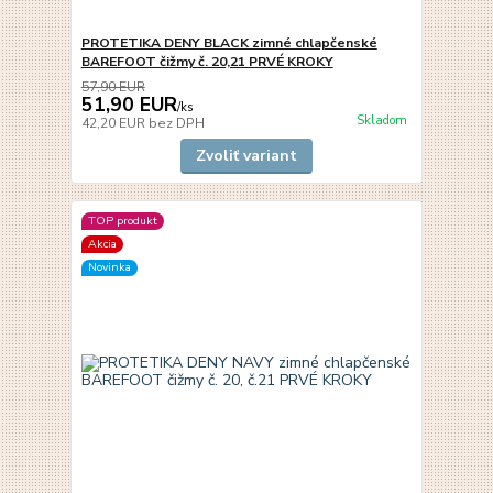
PROTETIKA DENY BLACK zimné chlapčenské
BAREFOOT čižmy č. 20,21 PRVÉ KROKY
57,90 EUR
51,90 EUR
/
ks
Skladom
42,20 EUR
bez DPH
Zvoliť variant
TOP produkt
Akcia
Novinka