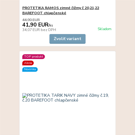
PROTETIKA RAMOS zimné čižmy č 20,21,22
BAREFOOT chlapčenské
44,90 EUR
41,90 EUR
/
ks
Skladom
34,07 EUR
bez DPH
Zvoliť variant
TOP produkt
Akcia
Novinka