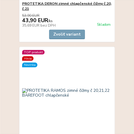
PROTETIKA DERON zimné chlapčenské čižmy č.20,
č.21
53,90 EUR
43,90 EUR
/
ks
Skladom
35,69 EUR
bez DPH
Zvoliť variant
TOP produkt
Akcia
Novinka