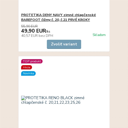
PROTETIKA DENY NAVY zimné chlapčenské
BAREFOOT čižmy č. 20, č.21 PRVÉ KROKY
55,90 EUR
49,90 EUR
/
ks
Skladom
40,57 EUR
bez DPH
Zvoliť variant
TOP produkt
Akcia
Novinka