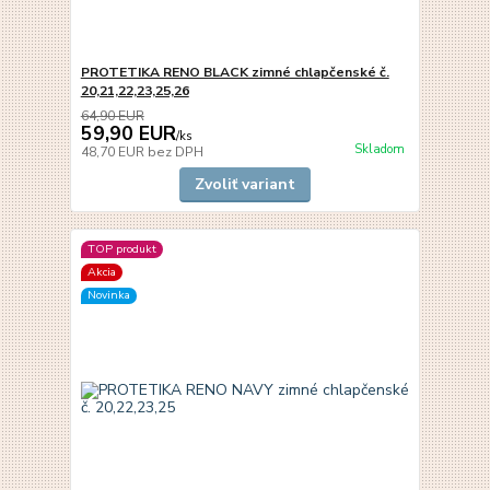
PROTETIKA RENO BLACK zimné chlapčenské č.
20,21,22,23,25,26
64,90 EUR
59,90 EUR
/
ks
Skladom
48,70 EUR
bez DPH
Zvoliť variant
TOP produkt
Akcia
Novinka