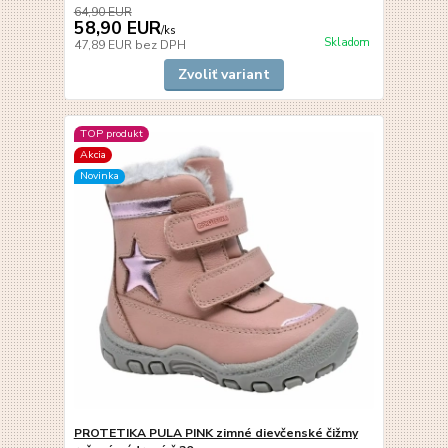
64,90 EUR
58,90 EUR
/
ks
Skladom
47,89 EUR
bez DPH
Zvoliť variant
TOP produkt
Akcia
Novinka
PROTETIKA PULA PINK zimné dievčenské čižmy