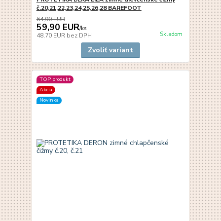
č.20,21,22,23,24,25,26,28 BAREFOOT
64,90 EUR
59,90 EUR
/
ks
Skladom
48,70 EUR
bez DPH
Zvoliť variant
TOP produkt
Akcia
Novinka