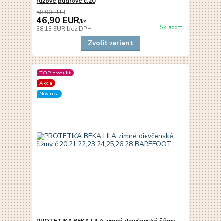
ružové púdrové č.20
58,90 EUR
46,90 EUR
/
ks
Skladom
38,13 EUR
bez DPH
Zvoliť variant
TOP produkt
Akcia
Novinka
PROTETIKA BEKA LILA zimné dievčenské čižmy