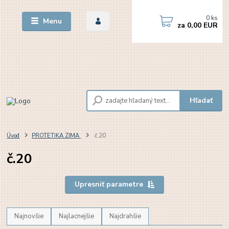
0
ks
Menu
za
0,00 EUR
Hľadať
Úvod
PROTETIKA ZIMA
č.20
č.20
Upresniť parametre
Najnovšie
Najlacnejšie
Najdrahšie