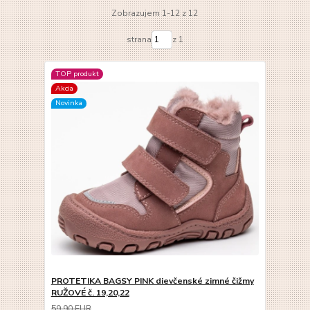
Zobrazujem 1-12 z 12
strana
z 1
TOP produkt
Akcia
Novinka
PROTETIKA BAGSY PINK dievčenské zimné čižmy
RUŽOVÉ č. 19,20,22
59,90 EUR