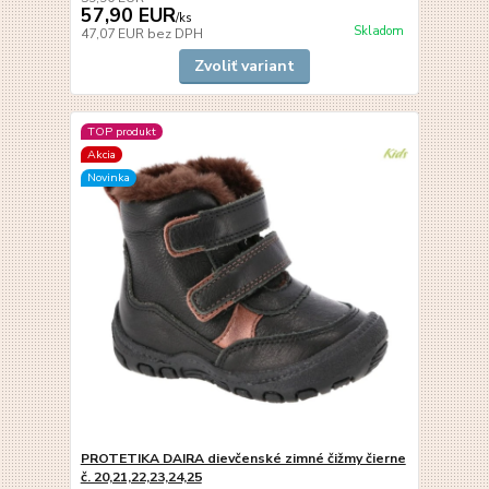
57,90 EUR
/
ks
Skladom
47,07 EUR
bez DPH
Zvoliť variant
TOP produkt
Akcia
Novinka
PROTETIKA DAIRA dievčenské zimné čižmy čierne
č. 20,21,22,23,24,25