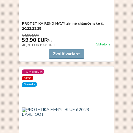
PROTETIKA RENO NAVY zimné chlapčenské č.
20,22,23,25
64,90 EUR
59,90 EUR
/
ks
Skladom
48,70 EUR
bez DPH
Zvoliť variant
TOP produkt
Akcia
Novinka