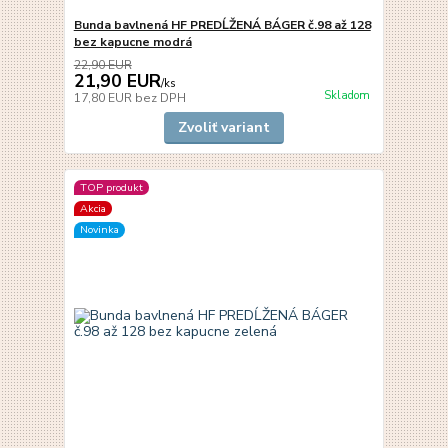
Bunda bavlnená HF PREDĹŽENÁ BÁGER č.98 až 128
bez kapucne modrá
22,90 EUR
21,90 EUR
/
ks
Skladom
17,80 EUR
bez DPH
Zvoliť variant
TOP produkt
Akcia
Novinka