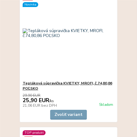
Novinka
Tepláková súpravička KVIETKY, MROFI, č.74,80,86
POĽSKO
29,90 EUR
25,90 EUR
/
ks
Skladom
21,06 EUR
bez DPH
Zvoliť variant
TOP produkt