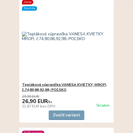
Akcia
Novinka
Tepláková súpravička VANESA KVIETKY, MROFI,
č.74,80,86,92,98,-POĽSKO
29,90 EUR
26,90 EUR
/
ks
Skladom
21,87 EUR
bez DPH
Zvoliť variant
TOP produkt