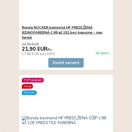
Bunda ROCKER bavlnená HF PREDĹŽENÁ
JEDNOFAREBNÁ č.98 až 152 bez kapucne - viac
farieb
22,90 EUR
21,90 EUR
/
ks
Skladom
17,80 EUR
bez DPH
Zvoliť variant
TOP produkt
Akcia
Novinka