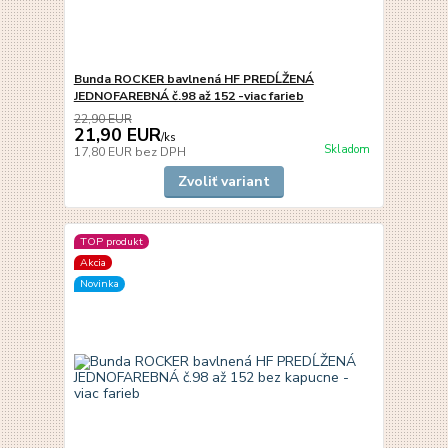
Bunda ROCKER bavlnená HF PREDĹŽENÁ
JEDNOFAREBNÁ č.98 až 152 -viac farieb
22,90 EUR
21,90 EUR
/
ks
Skladom
17,80 EUR
bez DPH
Zvoliť variant
TOP produkt
Akcia
Novinka