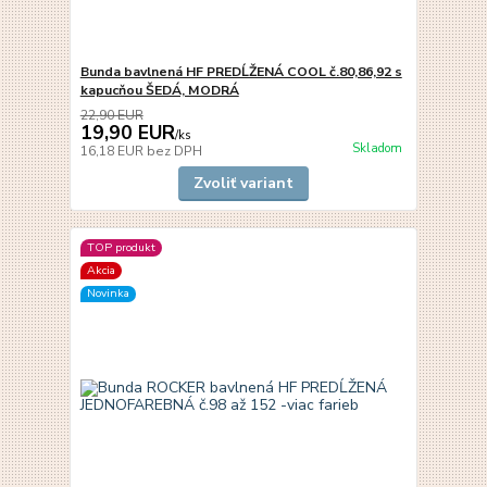
Bunda bavlnená HF PREDĹŽENÁ COOL č.80,86,92 s
kapucňou ŠEDÁ, MODRÁ
22,90 EUR
19,90 EUR
/
ks
Skladom
16,18 EUR
bez DPH
Zvoliť variant
TOP produkt
Akcia
Novinka