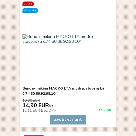
Akcia
Novinka
Bunda- mikina MACKO LTA modrá, slovenská
č.74,80,86,92,98,104
19,90 EUR
14,90 EUR
/
ks
Skladom
12,11 EUR
bez DPH
Zvoliť variant