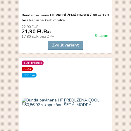
Bunda bavlnená HF PREDĹŽENÁ BÁGER č.98 až 128
bez kapucne kráľ. modrá
22,90 EUR
21,90 EUR
/
ks
Skladom
17,80 EUR
bez DPH
Zvoliť variant
TOP produkt
Akcia
Novinka