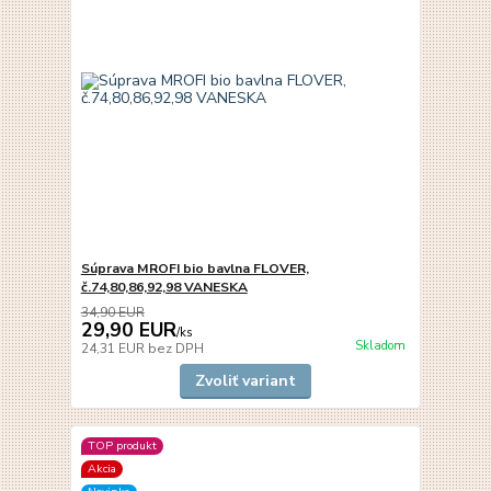
Súprava MROFI bio bavlna FLOVER,
č.74,80,86,92,98 VANESKA
34,90 EUR
29,90 EUR
/
ks
Skladom
24,31 EUR
bez DPH
Zvoliť variant
TOP produkt
Akcia