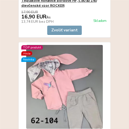
Teplákové nohavice bordové HF, č.80 až 140
dievčenské vzor ROCKER
17,90 EUR
16,90 EUR
/
ks
Skladom
13,74 EUR
bez DPH
Zvoliť variant
TOP produkt
Akcia
Novinka