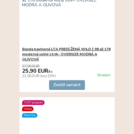
Bunda bavlnená LTA PREDĹŽENÁ WILD č.98 až 176
moderná voľný strih- OVERSIZE MODRÁ A
OLIVOVÁ
27,90 EUR
25,90 EUR
/
ks
Skladom
21,06 EUR
bez DPH
Zvoliť variant
TOP produkt
Akcia
Novinka