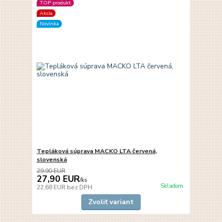
TOP produkt
Akcia
Novinka
Tepláková súprava MACKO LTA červená,
slovenská
29,90 EUR
27,90 EUR
/
ks
Skladom
22,68 EUR
bez DPH
Zvoliť variant