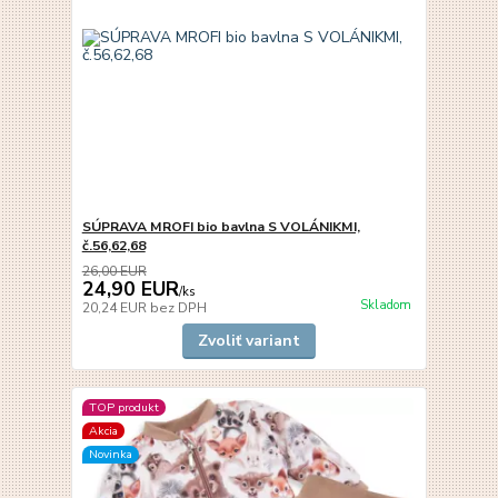
SÚPRAVA MROFI bio bavlna S VOLÁNIKMI,
č.56,62,68
26,00 EUR
24,90 EUR
/
ks
Skladom
20,24 EUR
bez DPH
Zvoliť variant
TOP produkt
Akcia
Novinka