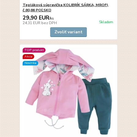
Tepláková súpravička KOLIBRÍK SÁRKA, MROFI,
č.80,86 POĽSKO
29,90 EUR
/
ks
Skladom
24,31 EUR
bez DPH
Zvoliť variant
TOP produkt
Akcia
Novinka