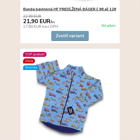
Bunda bavlnená HF PREDĹŽENÁ BÁGER č.98 až 128
22,90 EUR
21,90 EUR
/
ks
Skladom
17,80 EUR
bez DPH
Zvoliť variant
TOP produkt
Akcia
Novinka