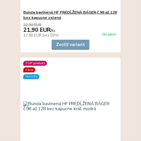
Bunda bavlnená HF PREDĹŽENÁ BÁGER č.98 až 128
bez kapucne zelená
22,90 EUR
21,90 EUR
/
ks
Skladom
17,80 EUR
bez DPH
Zvoliť variant
TOP produkt
Akcia
Novinka