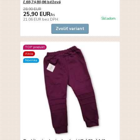
č.68,74,80,86 béžová
28,90 EUR
25,90 EUR
/
ks
Skladom
21,06 EUR
bez DPH
Zvoliť variant
TOP produkt
Akcia
Novinka