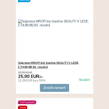
Novinka
Súprava MROFI bio bavlna SKAUTI V LESE,
č.74,80,86,92 -modrá
29,90 EUR
25,90 EUR
/
ks
Skladom
21,06 EUR
bez DPH
Zvoliť variant
TOP produkt
Akcia