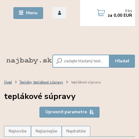
0
ks
Menu
za
0,00 EUR
Hľadať
Úvod
Tepláky, teplákové súpravy
teplákové súpravy
teplákové súpravy
Upresniť parametre
Najnovšie
Najlacnejšie
Najdrahšie