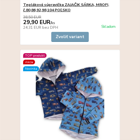
Tepláková súpravička ZAJAČIK SÁRKA, MROFI,
č.80,86,92,98,104 POĽSKO
38,50 EUR
29,90 EUR
/
ks
Skladom
24,31 EUR
bez DPH
Zvoliť variant
TOP produkt
Akcia
Novinka