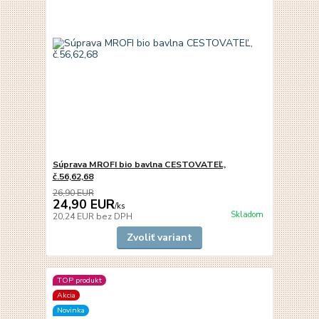
Súprava MROFI bio bavlna CESTOVATEĽ,
č.56,62,68
26,90 EUR
24,90 EUR
/
ks
Skladom
20,24 EUR
bez DPH
Zvoliť variant
TOP produkt
Akcia
Novinka