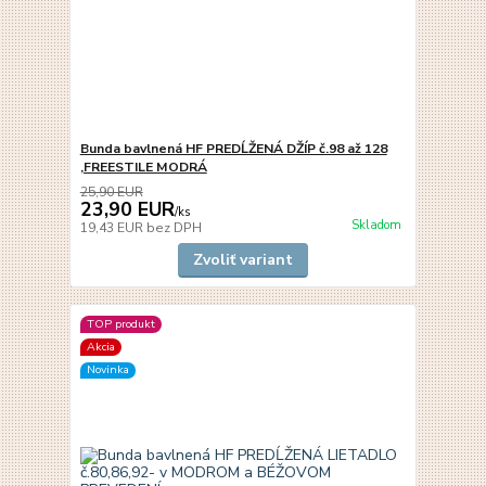
Bunda bavlnená HF PREDĹŽENÁ DŽÍP č.98 až 128
,FREESTILE MODRÁ
25,90 EUR
23,90 EUR
/
ks
Skladom
19,43 EUR
bez DPH
Zvoliť variant
TOP produkt
Akcia
Novinka