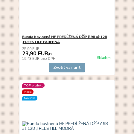
Bunda bavlnená HF PREDĹŽENÁ DŽÍP č.98 až 128
,FREESTILE FAREBNÁ
25,90 EUR
23,90 EUR
/
ks
Skladom
19,43 EUR
bez DPH
Zvoliť variant
TOP produkt
Akcia
Novinka