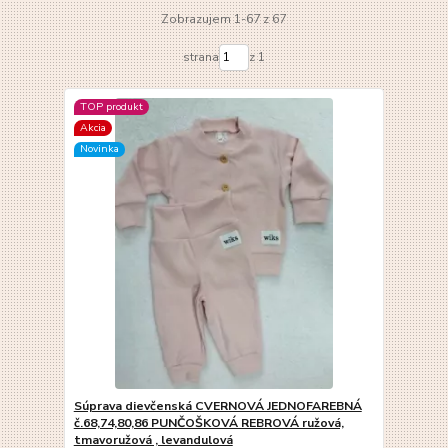
Zobrazujem 1-67 z 67
strana
z 1
TOP produkt
Akcia
Novinka
Súprava dievčenská CVERNOVÁ JEDNOFAREBNÁ
č.68,74,80,86 PUNČOŠKOVÁ REBROVÁ ružová,
tmavoružová , levandulová