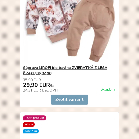
Súprava MROFI bio bavlna ZVIERATKÁ Z LESA,
č.74,80,86,92,98
35,90 EUR
29,90 EUR
/
ks
Skladom
24,31 EUR
bez DPH
Zvoliť variant
TOP produkt
Akcia
Novinka