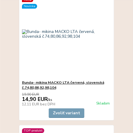
Novinka
Bunda- mikina MACKO LTA červená, slovenská
č.74,80,86,92,98,104
19,90 EUR
14,90 EUR
/
ks
Skladom
12,11 EUR
bez DPH
Zvoliť variant
TOP produkt