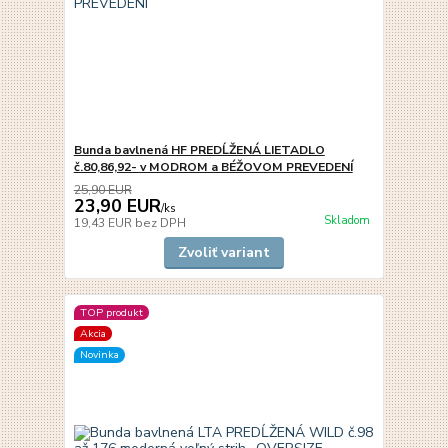
Bunda bavlnená HF PREDĹŽENÁ LIETADLO
č.80,86,92- v MODROM a BÉŽOVOM PREVEDENÍ
25,90 EUR
23,90 EUR
/
ks
Skladom
19,43 EUR
bez DPH
Zvoliť variant
TOP produkt
Akcia
Novinka