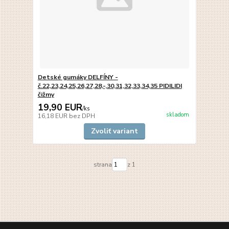
Detské gumáky DELFÍNY -
č.22,23,24,25,26,27,28,-,30,31,32,33,34,35 PIDILIDI
čižmy
19,90 EUR
/
ks
skladom
16,18 EUR
bez DPH
Zvoliť variant
strana
z 1