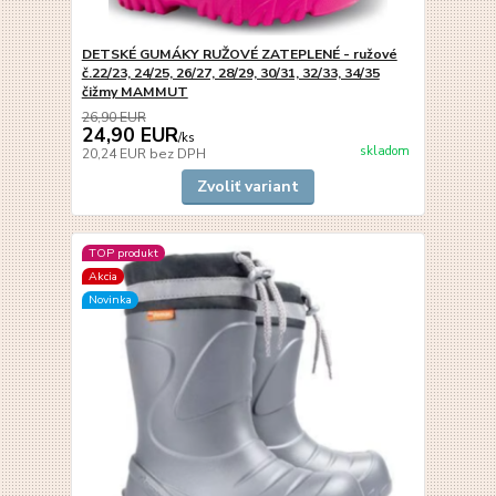
DETSKÉ GUMÁKY RUŽOVÉ ZATEPLENÉ - ružové
č.22/23, 24/25, 26/27, 28/29, 30/31, 32/33, 34/35
čižmy MAMMUT
26,90 EUR
24,90 EUR
/
ks
skladom
20,24 EUR
bez DPH
Zvoliť variant
TOP produkt
Akcia
Novinka