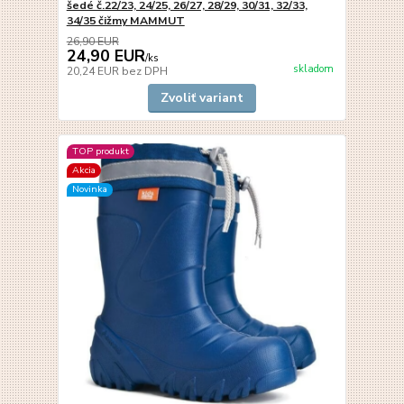
šedé č.22/23, 24/25, 26/27, 28/29, 30/31, 32/33,
34/35 čižmy MAMMUT
26,90 EUR
24,90 EUR
/
ks
skladom
20,24 EUR
bez DPH
Zvoliť variant
TOP produkt
Akcia
Novinka