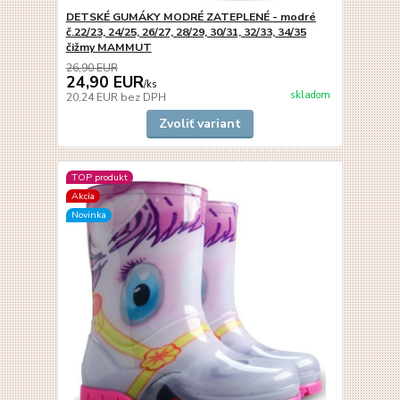
DETSKÉ GUMÁKY MODRÉ ZATEPLENÉ - modré
č.22/23, 24/25, 26/27, 28/29, 30/31, 32/33, 34/35
čižmy MAMMUT
26,90 EUR
24,90 EUR
/
ks
skladom
20,24 EUR
bez DPH
Zvoliť variant
TOP produkt
Akcia
Novinka