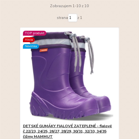
Zobrazujem 1-10 z 10
strana
z 1
TOP produkt
Akcia
Novinka
DETSKÉ GUMÁKY FIALOVÉ ZATEPLENÉ - fialové
č.22/23, 24/25, 26/27, 28/29, 30/31, 32/33, 34/35
čižmy MAMMUT