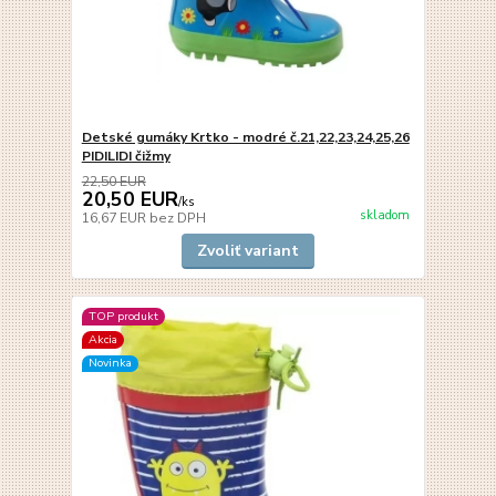
Detské gumáky Krtko - modré č.21,22,23,24,25,26
PIDILIDI čižmy
22,50 EUR
20,50 EUR
/
ks
skladom
16,67 EUR
bez DPH
Zvoliť variant
TOP produkt
Akcia
Novinka