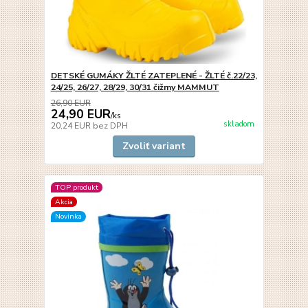
DETSKÉ GUMÁKY ŽLTÉ ZATEPLENÉ - ŽLTÉ č.22/23,
24/25, 26/27, 28/29, 30/31 čižmy MAMMUT
26,90 EUR
24,90 EUR
/
ks
skladom
20,24 EUR
bez DPH
Zvoliť variant
TOP produkt
Akcia
Novinka