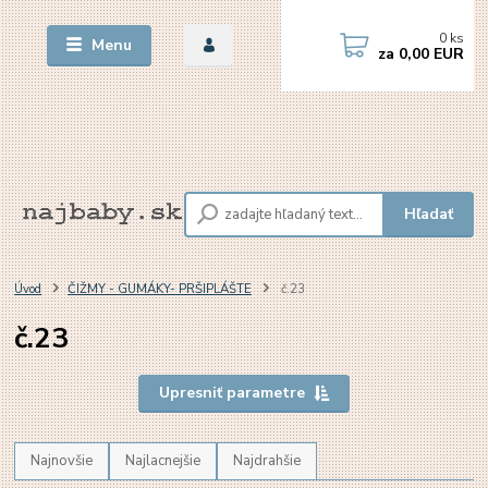
0
ks
Menu
za
0,00 EUR
Hľadať
Úvod
ČIŽMY - GUMÁKY- PRŠIPLÁŠTE
č.23
č.23
Upresniť parametre
Najnovšie
Najlacnejšie
Najdrahšie