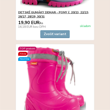
DETSKÉ GUMÁKY DEMAR - PONY č. 20/21, 22/23,
26/27, 28/29, 30/31
19,90 EUR
/
ks
skladom
16,18 EUR
bez DPH
Zvoliť variant
TOP produkt
Akcia
Novinka