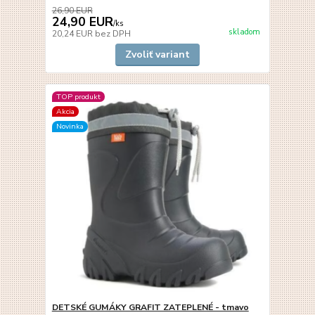
26,90 EUR
24,90 EUR
/
ks
skladom
20,24 EUR
bez DPH
Zvoliť variant
TOP produkt
Akcia
Novinka
DETSKÉ GUMÁKY GRAFIT ZATEPLENÉ - tmavo