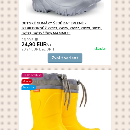
DETSKÉ GUMÁKY ŠEDÉ ZATEPLENÉ -
STRIEBORNÉ č.22/23, 24/25, 26/27, 28/29, 30/31,
32/33, 34/35 čižmy MAMMUT
26,90 EUR
24,90 EUR
/
ks
skladom
20,24 EUR
bez DPH
Zvoliť variant
TOP produkt
Akcia
Novinka