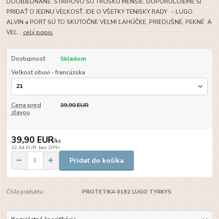
DOOBJEDNANÉ. STRIHOVO SÚ TROŠKU MENŠIE, DOPORUČUJEME SI
PRIDAŤ O JEDNU VEĽKOSŤ, IDE O VŠETKY TENISKY RADY - LUGO,
ALVIN a PORT SÚ TO SKUTOČNE VEĽMI ĽAHÚČKE, PRIEDUŠNÉ, PEKNÉ A
VEĽ...
celý popis
Dostupnosť
Skladom
Veľkosť obuvi - francúzska
Cena pred
39,90 EUR
zľavou
39,90 EUR
/
ks
32,44 EUR
bez DPH
Pridať do košíka
Číslo produktu:
PROTETIKA 0182 LUGO TYRKYS