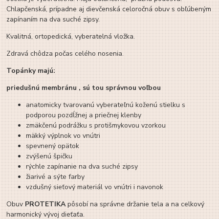
Chlapčenská, prípadne aj dievčenská celoročná obuv s obľúbeným
zapínaním na dva suché zipsy.
Kvalitná, ortopedická, vyberatelná vložka.
Zdravá chôdza počas celého nosenia.
Topánky majú:
priedušnú membránu , sú tou správnou voľbou
anatomicky tvarovanú vyberateľnú koženú stielku s
podporou pozdĺžnej a priečnej klenby
zmäkčenú podrážku s protišmykovou vzorkou
mäkký výplnok vo vnútri
spevnený opätok
zvýšenú špičku
rýchle zapínanie na dva suché zipsy
žiarivé a sýte farby
vzdušný sieťový materiál vo vnútri i navonok
Obuv
PROTETIKA
pôsobí na správne držanie tela a na celkový
harmonický vývoj dieťaťa.