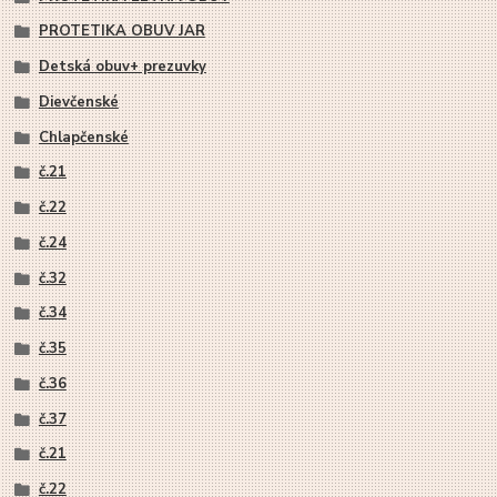
PROTETIKA OBUV JAR
Detská obuv+ prezuvky
Dievčenské
Chlapčenské
č.21
č.22
č.24
č.32
č.34
č.35
č.36
č.37
č.21
č.22