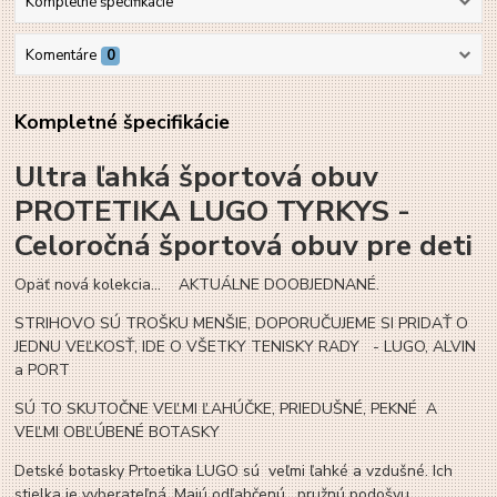
Kompletné špecifikácie
Komentáre
0
Kompletné špecifikácie
Ultra ľahká športová obuv
PROTETIKA LUGO TYRKYS -
Celoročná športová obuv pre deti
Opäť nová kolekcia... AKTUÁLNE DOOBJEDNANÉ.
STRIHOVO SÚ TROŠKU MENŠIE, DOPORUČUJEME SI PRIDAŤ O
JEDNU VEĽKOSŤ, IDE O VŠETKY TENISKY RADY - LUGO, ALVIN
a PORT
SÚ TO SKUTOČNE VEĽMI ĽAHÚČKE, PRIEDUŠNÉ, PEKNÉ A
VEĽMI OBĽÚBENÉ BOTASKY
Detské botasky Prtoetika LUGO sú veľmi ľahké a vzdušné. Ich
stielka je vyberateľná. Majú odľahčenú, pružnú podošvu.