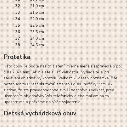
32
21,0 cm
33
21,5 cm
34
22,0 cm
35
22,5 cm
36
23,5 cm
37
24,0 cm
38
24,5 cm
Protetika
Táto obuv je podľa našich zistení mierne menšia (spravidla o pol
čísla - 3-4 mm). Ak nie ste si istí veľkosťou, vyžiadajte si pri
zadávaní objednávky kontrolu veľkosti -uviesť v poznámke, čiže
nezabudnite uviesť skutočnú zmeranú dĺžku nožičky v cm. Ak
zistíme, že ste pravdepodobne zvolili nesprávnu veľkosť, pred
ukončením objednávky Vás telefonicky alebo mailom na to
upozorníme a počkáme na Vaše vyjadrenie.
Detská vychádzková obuv