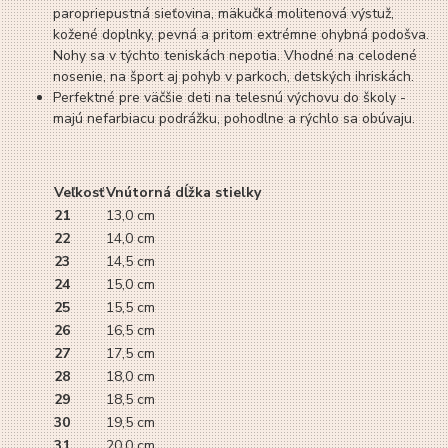
paropriepustná sieťovina, mäkučká molitenová výstuž,
kožené doplnky, pevná a pritom extrémne ohybná podošva.
Nohy sa v týchto teniskách nepotia. Vhodné na celodené
nosenie, na šport aj pohyb v parkoch, detských ihriskách.
Perfektné pre väčšie deti na telesnú výchovu do školy -
majú nefarbiacu podrážku, pohodlne a rýchlo sa obúvaju.
Veľkosť
Vnútorná dĺžka stielky
21
13,0 cm
22
14,0 cm
23
14,5 cm
24
15,0 cm
25
15,5 cm
26
16,5 cm
27
17,5 cm
28
18,0 cm
29
18,5 cm
30
19,5 cm
31
20,0 cm