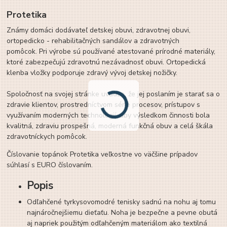
Protetika
Známy domáci dodávateľ detskej obuvi, zdravotnej obuvi,
ortopedicko - rehabilitačných sandálov a zdravotných
pomôcok. Pri výrobe sú používané atestované prírodné materiály,
ktoré zabezpečujú zdravotnú nezávadnosť obuvi. Ortopedická
klenba vložky podporuje zdravý vývoj detskej nožičky.
Spoločnosť na svojej stránke uvádza, že jej poslaním je starať sa o
zdravie klientov, prostredníctvom série procesov, prístupov s
využívaním moderných technológií, aby výsledkom činnosti bola
kvalitná, zdraviu prospešná, moderná funkčná obuv a celá škála
zdravotníckych pomôcok.
Číslovanie topánok Protetika veľkostne vo väčšine prípadov
súhlasí s EURO číslovaním.
Popis
Odľahčené tyrkysovomodré tenisky sadnú na nohu aj tomu
najnáročnejšiemu dieťaťu. Noha je bezpečne a pevne obutá
aj napriek použitým odľahčeným materiálom ako textilná