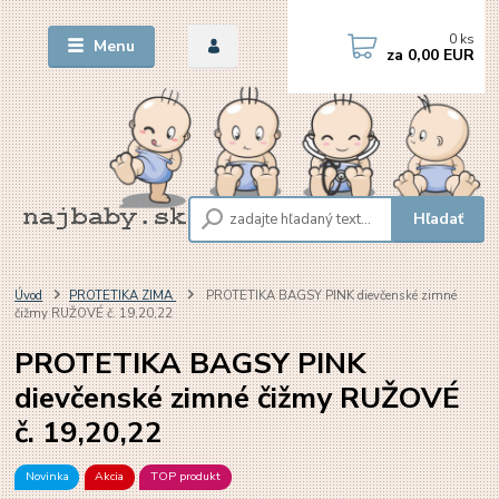
0
ks
Menu
za
0,00 EUR
Hľadať
Úvod
PROTETIKA ZIMA
PROTETIKA BAGSY PINK dievčenské zimné
čižmy RUŽOVÉ č. 19,20,22
PROTETIKA BAGSY PINK
dievčenské zimné čižmy RUŽOVÉ
č. 19,20,22
Novinka
Akcia
TOP produkt