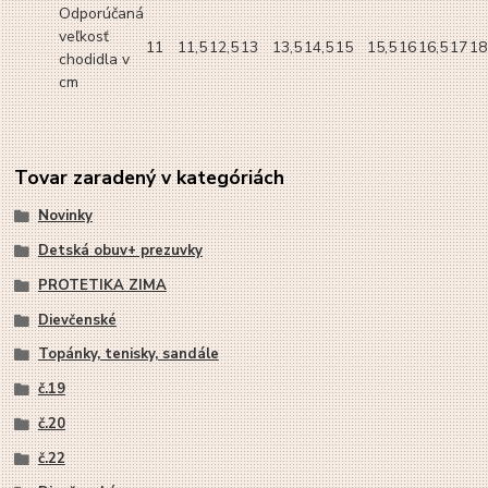
Odporúčaná
veľkosť
11
11,5
12,5
13
13,5
14,5
15
15,5
16
16,5
17
18
chodidla v
cm
Tovar zaradený v kategóriách
Novinky
Detská obuv+ prezuvky
PROTETIKA ZIMA
Dievčenské
Topánky, tenisky, sandále
č.19
č.20
č.22