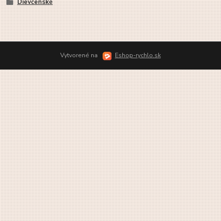
Dievčenské
Vytvorené na
Eshop-rychlo.sk