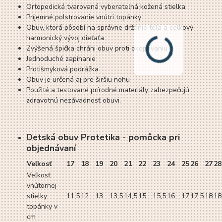
Ortopedická tvarovaná vyberateľná kožená stielka
Príjemné polstrovanie vnútri topánky
Obuv, ktorá pôsobí na správne držanie tela a celkový
harmonický vývoj dieťaťa
Zvýšená špička chráni obuv proti okopávaniu
Jednoduché zapínanie
Protišmyková podrážka
Obuv je určená aj pre širšiu nohu
Použité a testované prírodné materiály zabezpečujú
zdravotnú nezávadnosť obuvi.
Detská obuv Protetika - pomôcka pri
objednávaní
Veľkosť
17
18
19
20
21
22
23
24
25
26
27
28
Veľkosť
vnútornej
stielky
11,5
12
13
13,5
14,5
15
15,5
16
17
17,5
18
18
topánky v
cm