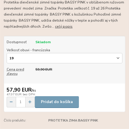
Protetika dievčenské zimné topánky BAGSY PINK v obľúbenom ružovom
prevedení model zima Značka: Protetika ,veľkosť č. 19 až 26 Protetika
dievčenské zimné topánky BAGSY PINK s kožušinkou Pohodlné zimné
topánky BAGSY PINK, udržia detské nôžky v teple a pohodlí aj v tých
najchladnejších dňoch. Zvršo...
celý popis
Dostupnosť
Skladom
Veľkosť obuvi - francúzska
Cena pred
59,90 EUR
zľavou
57,90 EUR
/
ks
47,07 EUR
bez DPH
Pridať do košíka
Číslo produktu:
PROTETIKA ZIMA BAGSY PINK