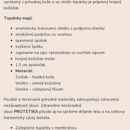
vyrobený z prírodnej kože a vo vnútri topánky je príjemný hrejivý
kožúšok.
Topánky majú:
anatomicky tvarovanú stielku s podporou klenby
zmäkčenú podošvu so vzorkou
spevnený opätok
zvýšenú špičku
zapínanie na zips +preloženie so suchým zipsom
hrejivý kožúšok vnútri
1,5 cm opätoček
Materiál:
Zvršok – hladká koža
Vnútro – umelá kožušina
Stielka – zateplená flísom
Použité a testované prírodné materiály zabezpečujú zdravotnú
nezávadnosť obuvi. Zdravotne nezávadná
obuv
PROTETIKA
pôsobí aj na správne držanie tela a na celkový
harmonický vývoj dieťaťa.
Zateplené topánky s membránou