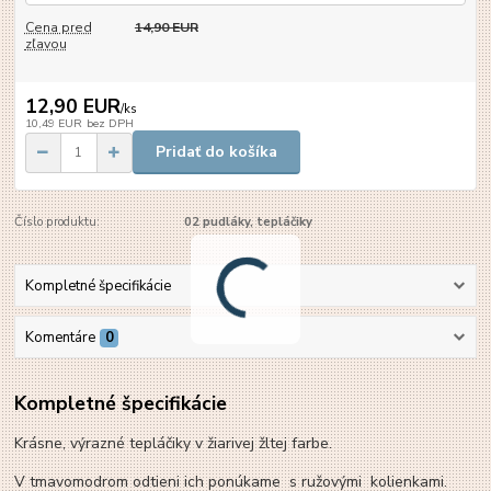
Cena pred
14,90 EUR
zľavou
12,90 EUR
/
ks
10,49 EUR
bez DPH
Pridať do košíka
Číslo produktu:
02 pudláky, tepláčiky
Kompletné špecifikácie
Komentáre
0
Kompletné špecifikácie
Krásne, výrazné tepláčiky v žiarivej žltej farbe.
V tmavomodrom odtieni ich ponúkame s ružovými kolienkami.