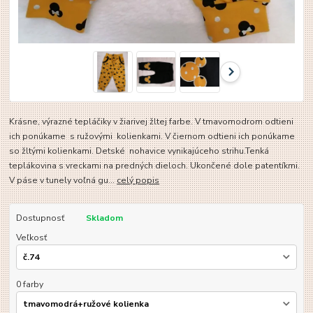
Krásne, výrazné tepláčiky v žiarivej žltej farbe. V tmavomodrom odtieni
ich ponúkame s ružovými kolienkami. V čiernom odtieni ich ponúkame
so žltými kolienkami. Detské nohavice vynikajúceho strihu.Tenká
teplákovina s vreckami na predných dieloch. Ukončené dole patentíkmi.
V páse v tunely voľná gu...
celý popis
Dostupnosť
Skladom
Veľkosť
0 farby