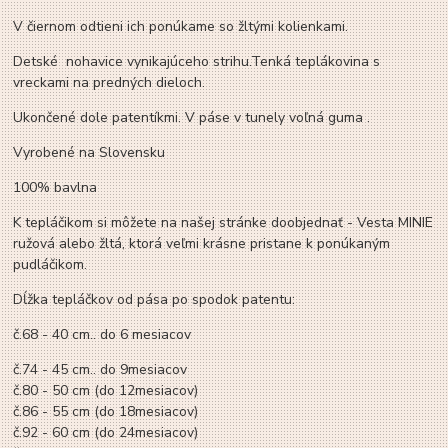
V čiernom odtieni ich ponúkame so žltými kolienkami.
Detské nohavice vynikajúceho strihu.Tenká teplákovina s
vreckami na predných dieloch.
Ukončené dole patentíkmi. V páse v tunely voľná guma .
Vyrobené na Slovensku
100% bavlna
K tepláčikom si môžete na našej stránke doobjednať - Vesta MINIE
ružová alebo žltá, ktorá veľmi krásne pristane k ponúkaným
pudláčikom.
Dĺžka tepláčkov od pása po spodok patentu:
č.68 - 40 cm.. do 6 mesiacov
č.74 - 45 cm.. do 9mesiacov
č.80 - 50 cm (do 12mesiacov)
č.86 - 55 cm (do 18mesiacov)
č.92 - 60 cm (do 24mesiacov)