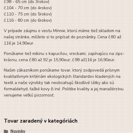
č.98 - 65 cm (do 3rokov)
č.104 - 70 cm (do 4rokov)
č.110 - 75 cm (do 5rokov)
č.116 - 80 cm (do 6rokov)
V prípade záujmu o vestu Minnie, ktorú máme tiež skladom na
našej stránke, môžete si to pripísať do poznámky. Cena č.80 až
116 je 14,90eur.
Ponúkame tiež mikinu s kapucňou, vreckami, zapínajúcu na zips-
krásnu, cena č.80 až 92 je 15,90eur, č.98 až116 je 16,90eur.
Našim zákazníkom ponúkame tovar, ktorý zodpovedá prísnym
kvalitatívnym kritériám ekologických štandardov kladených na
textil a naše výrobky tak neobsahujú škodlivé látky ako sú
formaldehyd, ťažké kovy či iné. Politike kvality a jej manažérstvu
venujeme veľkú pozornosť.
Tovar zaradený v kategóriách
Novinky