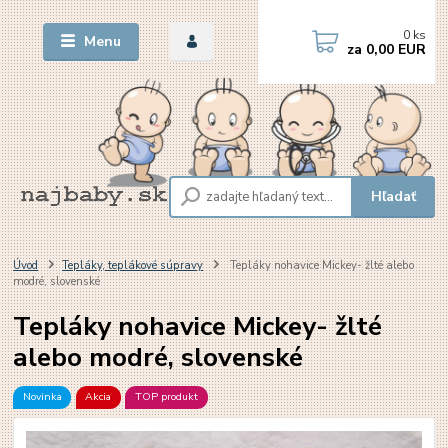
0
ks
Menu
za
0,00 EUR
Hľadať
Úvod
Tepláky, teplákové súpravy
Tepláky nohavice Mickey- žlté alebo
modré, slovenské
Tepláky nohavice Mickey- žlté
alebo modré, slovenské
Novinka
Akcia
TOP produkt