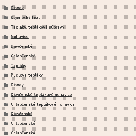
Disney
Kojenecký textil
Tepláky, teplákové súpravy
Nohavice
Dievčenské
Chlapčenské
Tepláky
Pudlové tepláky
Disney
Dievčenské teplákové nohavice
Chlapčenské teplákové nohavice
Dievčenské
Chlapčenské
Chlapčenské