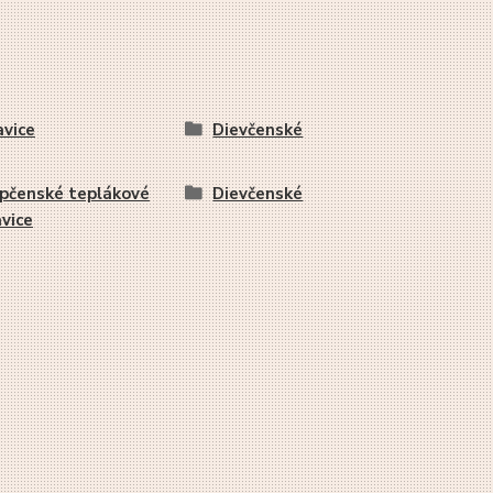
vice
Dievčenské
pčenské teplákové
Dievčenské
vice