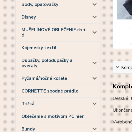
Body, opaľovačky
Disney
MUŠELÍNOVÉ OBLEČENIE ch +
d
Kojenecký textil
Dupačky, polodupačky a
overaly
Kompl
Pyžamá/nočné košele
Komple
CORNETTE spodné prádlo
Detské te
Tričká
Ukončené 
Oblečenie s motívom PC hier
Vyrobené
Bundy