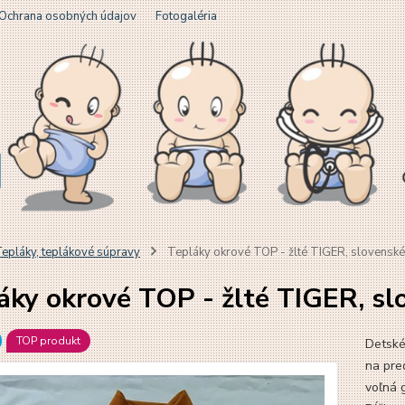
Ochrana osobných údajov
Fotogaléria
epláky, teplákové súpravy
Tepláky okrové TOP - žlté TIGER, slovenské
áky okrové TOP - žlté TIGER, sl
TOP produkt
Detské
na pre
voľná 