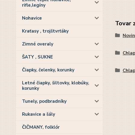
rifle,legíny
Nohavice
Tovar 
Kraťasy , trojštvrťáky
Novin
Zimné overaly
Chla
ŠATY , SUKNE
Čiapky, čelenky, korunky
Chla
Letné čiapky, šiltovky, klobúky,
korunky
Tunely, podbradníky
Rukavice a šály
ČIČMANY, folklór