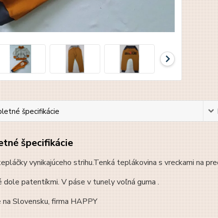
etné špecifikácie
tné špecifikácie
pláčky vynikajúceho strihu.Tenká teplákovina s vreckami na pre
dole patentíkmi. V páse v tunely voľná guma .
 na Slovensku, firma HAPPY