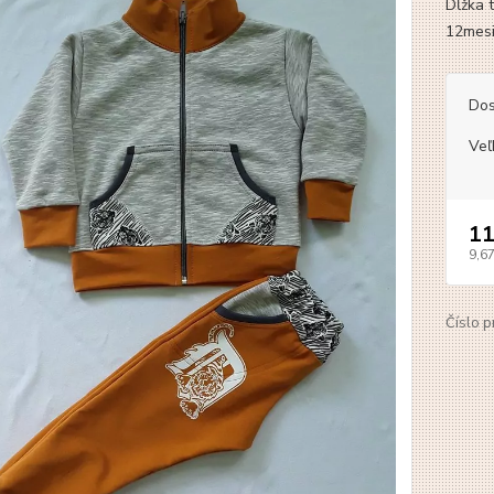
Dĺžka 
12mesi
Dos
Veľ
11
9,6
Číslo p