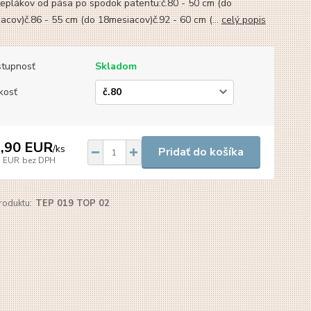
teplákov od pása po spodok patentu:č.80 - 50 cm (do
acov)č.86 - 55 cm (do 18mesiacov)č.92 - 60 cm (...
celý popis
tupnosť
Skladom
kosť
,90 EUR
/
ks
Pridať do košíka
7 EUR
bez DPH
roduktu:
TEP 019 TOP 02