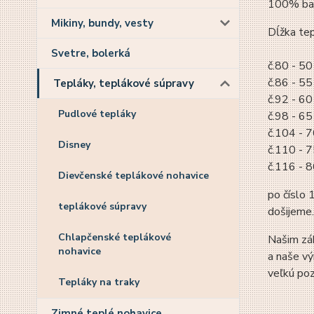
100% ba
Mikiny, bundy, vesty
Dĺžka te
Svetre, bolerká
č.80 - 5
č.86 - 5
Tepláky, teplákové súpravy
č.92 - 6
Pudlové tepláky
č.98 - 65
č.104 - 7
Disney
č.110 - 7
č.116 - 
Dievčenské teplákové nohavice
po číslo 
teplákové súpravy
došijeme.
Chlapčenské teplákové
Našim zák
nohavice
a naše vý
veľkú poz
Tepláky na traky
Zimné teplé nohavice,