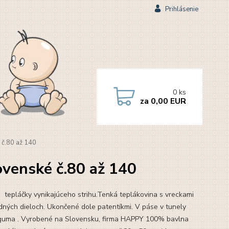
Prihlásenie
0
ks
za
0,00 EUR
 č.80 až 140
ovenské č.80 až 140
 tepláčky vynikajúceho strihu.Tenká teplákovina s vreckami
dných dieloch. Ukončené dole patentíkmi. V páse v tunely
guma . Vyrobené na Slovensku, firma HAPPY 100% bavlna