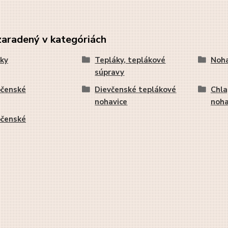
zaradený v kategóriách
ky
Tepláky, teplákové
Noha
súpravy
pčenské
Dievčenské teplákové
Chla
nohavice
noha
pčenské