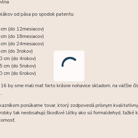
vlna
plákov od pása po spodok patentu:
0 cm (do 12mesiacov)
5 cm (do 18mesiacov)
0 cm (do 24mesiacov)
 cm (do 3rokov)
0 cm (do 4rokov)
5 cm (do 5rokov)
80 cm (do 6rokov)
116 by sme mali mať tieto krásne nohavice skladom, na väčšie čís
..
azníkom ponúkame tovar, ktorý zodpovedá prísnym kvalitatívnym
robky tak neobsahujú škodlivé látky ako sú formaldehyd, ťažké ko
ornosť.