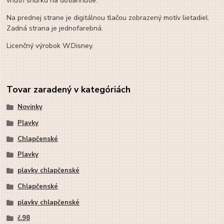
vnútri šnúrku na dotiahnutie.
Na prednej strane je digitálnou tlačou zobrazený motív lietadiel.
Zadná strana je jednofarebná.
Licenčný výrobok W.Disney.
Tovar zaradený v kategóriách
Novinky
Plavky
Chlapčenské
Plavky
plavky chlapčenské
Chlapčenské
plavky chlapčenské
č.98