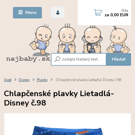
0
ks
Menu
za
0,00 EUR
Hľadať
Úvod
Disney
Plavky
Chlapčenské plavky Lietadlá-Disney č.98
Chlapčenské plavky Lietadlá-
Disney č.98