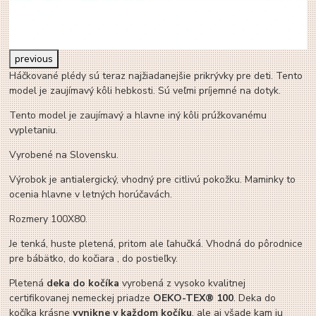
previous
Háčkované plédy sú teraz najžiadanejšie prikrývky pre deti. Tento
model je zaujímavý kôli hebkosti. Sú veľmi príjemné na dotyk.
Tento model je zaujímavý a hlavne iný kôli prúžkovanému
vypletaniu.
Vyrobené na Slovensku.
Výrobok je antialergický, vhodný pre citlivú pokožku. Maminky to
ocenia hlavne v letných horúčavách.
Rozmery 100X80.
Je tenká, huste pletená, pritom ale ľahučká. Vhodná do pôrodnice
pre bábätko, do kočiara , do postieľky.
Pletená
deka do kočíka
vyrobená z vysoko kvalitnej
certifikovanej nemeckej priadze
OEKO-TEX® 100
. Deka do
kočíka krásne
vynikne v každom kočíku
, ale aj všade kam ju