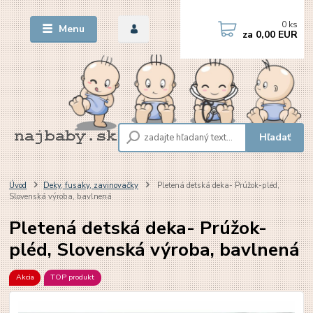
0
ks
Menu
za
0,00 EUR
Hľadať
Úvod
Deky, fusaky, zavinovačky
Pletená detská deka- Prúžok-pléd,
Slovenská výroba, bavlnená
Pletená detská deka- Prúžok-
pléd, Slovenská výroba, bavlnená
Akcia
TOP produkt