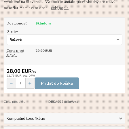
Vyrobené na Slovensku. Výrobok je antialergický, vhodný pre citlivú
pokožku. Maminky to ocen...
celý popis
Dostupnosť
Skladom
0 farby
Cena pred
29,90 EUR
zľavou
28,00 EUR
/
ks
22,76 EUR
bez DPH
Pridať do košíka
Číslo produktu:
DEKA002 prikrývka
Kompletné špecifikácie