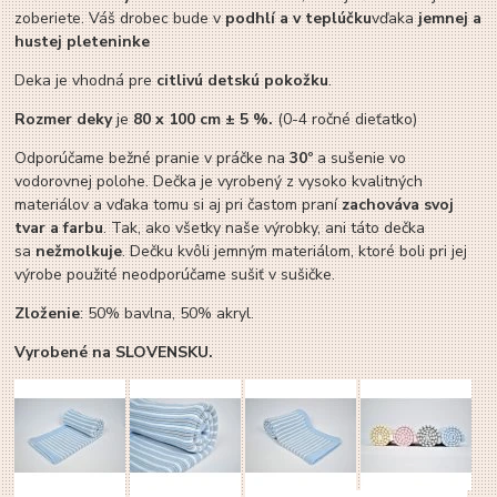
zoberiete. Váš drobec bude v
podhlí a v teplúčku
vďaka
jemnej a
hustej pleteninke
Deka je vhodná pre
citlivú detskú pokožku
.
Rozmer deky
je
80 x 100 cm ± 5 %.
(0-4 ročné dieťatko)
Odporúčame bežné pranie v práčke na
30º
a sušenie vo
vodorovnej polohe. Dečka je vyrobený z vysoko kvalitných
materiálov a vďaka tomu si aj pri častom praní
zachováva svoj
tvar a farbu
. Tak, ako všetky naše výrobky, ani táto dečka
sa
nežmolkuje
. Dečku kvôli jemným materiálom, ktoré boli pri jej
výrobe použité neodporúčame sušiť v sušičke.
Zloženie
: 50% bavlna, 50% akryl.
Vyrobené na SLOVENSKU.