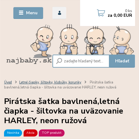
0
ks
Menu
za
0,00 EUR
Hľadať
Úvod
Letné čiapky, šiltovky, klobúky, korunky
Pirátska šatka
bavlnená,letná čiapka - šiltovka na uväzovanie HARLEY, neon ružová
Pirátska šatka bavlnená,letná
čiapka - šiltovka na uväzovanie
HARLEY, neon ružová
Novinka
Akcia
TOP produkt