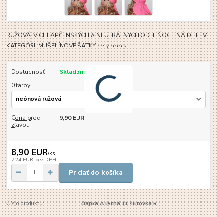
RUŽOVÁ, V CHLAPČENSKÝCH A NEUTRÁLNYCH ODTIEŇOCH NÁJDETE V
KATEGÓRII MUŠELÍNOVÉ ŠATKY
celý popis
Dostupnosť
Skladom
0 farby
Cena pred
9,90 EUR
zľavou
8,90 EUR
/
ks
7,24 EUR
bez DPH
Pridať do košíka
Číslo produktu:
čiapka A letná 11 šiltovka R