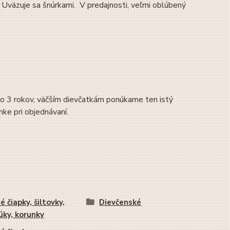
 Uväzuje sa šnúrkami. V predajnosti, veľmi oblúbený
do 3 rokov, väčším dievčatkám ponúkame ten istý
mke pri objednávaní.
é čiapky, šiltovky,
Dievčenské
úky, korunky