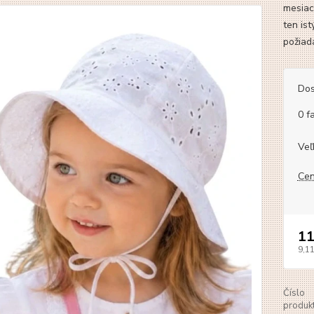
mesiac
ten ist
požiad
Dos
0 f
Veľ
Cen
11
9,1
Číslo
produkt