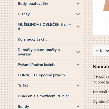
Body, opaľovačky
Disney
MUŠELÍNOVÉ OBLEČENIE ch +
d
Kojenecký textil
Dupačky, polodupačky a
Kompl
overaly
Pyžamá/nočné košele
Komple
CORNETTE spodné prádlo
Tenučký p
V predajn
Tričká
Materiál 
Oblečenie s motívom PC hier
Vyrobené
Bundy