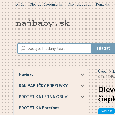
O nás
Obchodné podmienky
Ako nakupovať
Kontakty
Hľadať
Úvod
L
Novinky
č.42,44,46
RAK PAPUČKY PREZUVKY
Diev
čiap
PROTETIKA LETNÁ OBUV
PROTETIKA Barefoot
Novinka