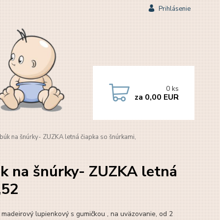
Prihlásenie
0
ks
za
0,00 EUR
k na šnúrky- ZUZKA letná čiapka so šnúrkami,
k na šnúrky- ZUZKA letná
,52
 madeirový lupienkový s gumičkou , na uväzovanie, od 2