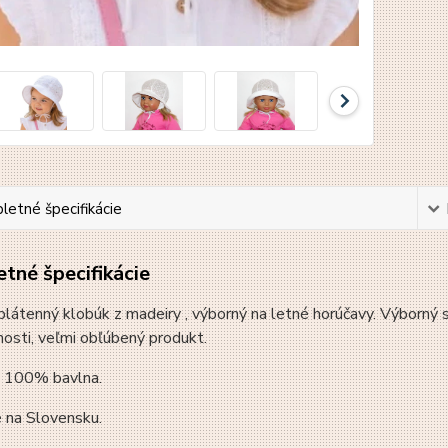
etné špecifikácie
tné špecifikácie
látenný klobúk z madeiry , výborný na letné horúčavy. Výborný st
osti, veľmi obľúbený produkt.
: 100% bavlna.
 na Slovensku.