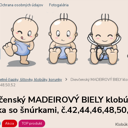
Ochrana osobných údajov
Fotogaléria
etné čiapky, šiltovky, klobúky, korunky
Dievčenský MADEIROVÝ BIELY klobú
,48,50,52
čenský MADEIROVÝ BIELY klobú
ka so šnúrkami, č.42,44,46,48,50
Akcia
TOP produkt
Klobúk