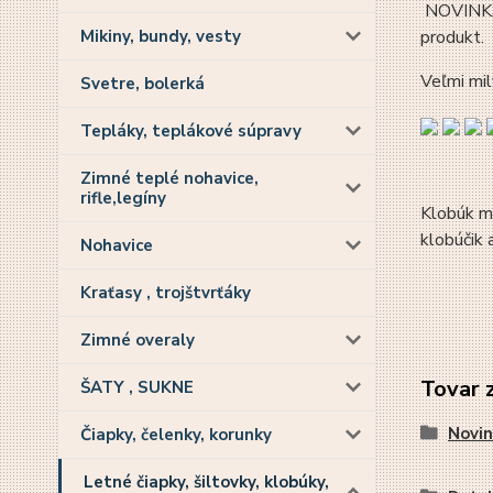
NOVINKA v
Mikiny, bundy, vesty
produkt.
Veľmi mil
Svetre, bolerká
Tepláky, teplákové súpravy
Zimné teplé nohavice,
rifle,legíny
Klobúk ma
klobúčik 
Nohavice
Kraťasy , trojštvrťáky
Zimné overaly
Tovar 
ŠATY , SUKNE
Novin
Čiapky, čelenky, korunky
Letné čiapky, šiltovky, klobúky,