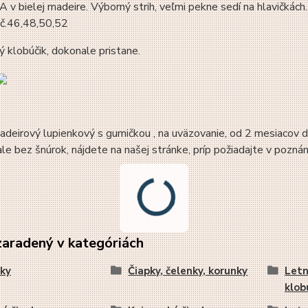
 bielej madeire. Výborný strih, veľmi pekne sedí na hlavičkách.
 č.46,48,50,52
ý klobúčik, dokonale pristane.
deirový lupienkový s gumičkou , na uväzovanie, od 2 mesiacov 
ale bez šnúrok, nájdete na našej stránke, príp požiadajte v pozná
zaradený v kategóriách
ky
Čiapky, čelenky, korunky
Letn
klob