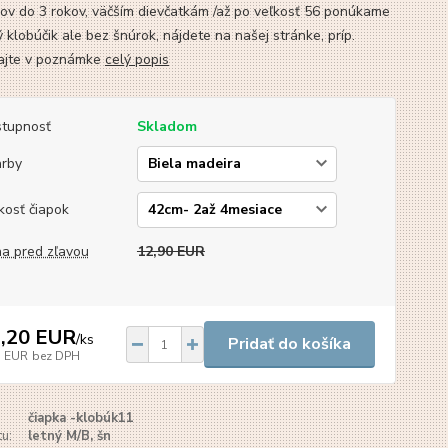
ov do 3 rokov, väčším dievčatkám /až po veľkosť 56 ponúkame
ý klobúčik ale bez šnúrok, nájdete na našej stránke, príp.
ajte v poznámke
celý popis
tupnosť
Skladom
arby
kosť čiapok
a pred zľavou
12,90 EUR
,20 EUR
/
ks
Pridať do košíka
1 EUR
bez DPH
čiapka -klobúk11
u:
letný M/B, šn