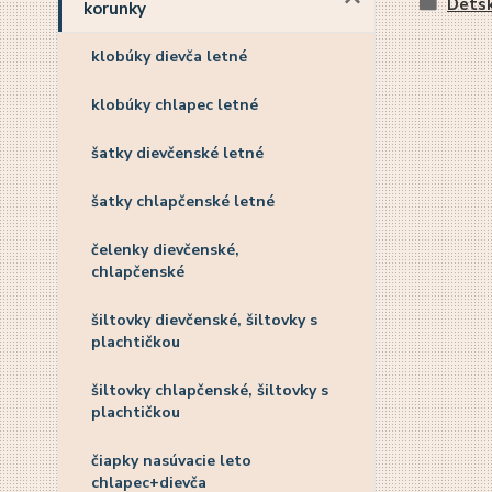
Detsk
korunky
klobúky dievča letné
klobúky chlapec letné
šatky dievčenské letné
šatky chlapčenské letné
čelenky dievčenské,
chlapčenské
šiltovky dievčenské, šiltovky s
plachtičkou
šiltovky chlapčenské, šiltovky s
plachtičkou
čiapky nasúvacie leto
chlapec+dievča