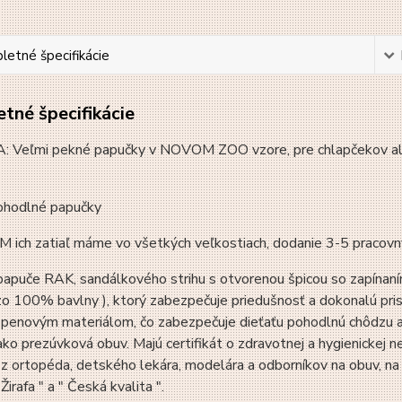
etné špecifikácie
tné špecifikácie
 Veľmi pekné papučky v NOVOM ZOO vzore, pre chlapčekov ale aj 
ohodlné papučky
ich zatiaľ máme vo všetkých veľkostiach, dodanie 3-5 pracovn
puče RAK, sandálkového strihu s otvorenou špicou so zapínaním 
 zo 100% bavlny ), ktorý zabezpečuje priedušnosť a dokonalú pris
 penovým materiálom, čo zabezpečuje dieťaťu pohodlnú chôdzu a
 ako prezúvková obuv. Majú certifikát o zdravotnej a hygienicke
z ortopéda, detského lekára, modelára a odborníkov na obuv, na z
irafa " a " Česká kvalita ".