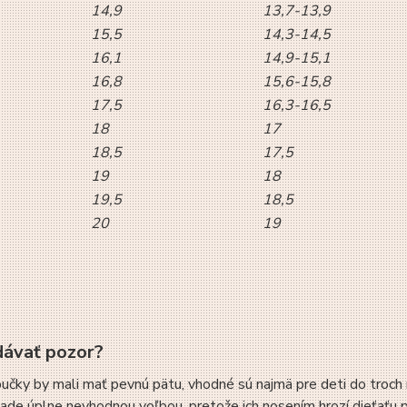
14,9
13,7-13,9
15,5
14,3-14,5
16,1
14,9-15,1
16,8
15,6-15,8
17,5
16,3-16,5
18
17
18,5
17,5
19
18
19,5
18,5
20
19
dávať pozor?
učky by mali mať pevnú pätu, vhodné sú najmä pre deti do troch 
pade úplne nevhodnou voľbou, pretože ich nosením hrozí dieťaťu 