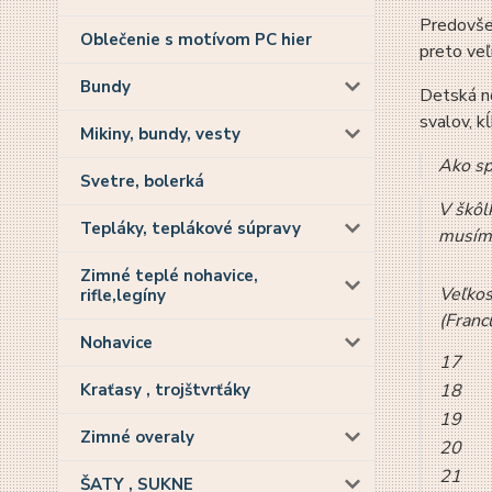
Predovšet
Oblečenie s motívom PC hier
preto veľ
Bundy
Detská nô
svalov, k
Mikiny, bundy, vesty
Ako sp
Svetre, bolerká
V škôl
Tepláky, teplákové súpravy
musíme
Zimné teplé nohavice,
Veľkos
rifle,legíny
(Franc
Nohavice
17
Kraťasy , trojštvrťáky
18
19
Zimné overaly
20
21
ŠATY , SUKNE