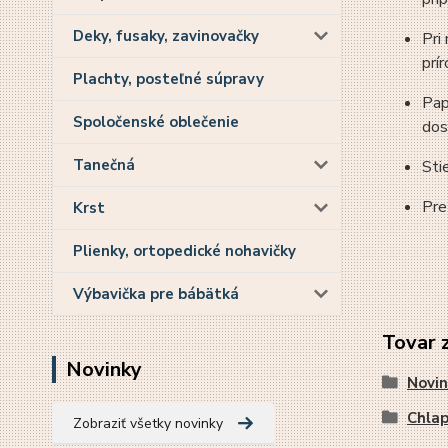
Deky, fusaky, zavinovačky
Pri
prí
Plachty, posteľné súpravy
Pap
Spoločenské oblečenie
dos
Tanečná
Sti
Pre
Krst
Plienky, ortopedické nohavičky
Výbavička pre bábätká
Tovar 
Novinky
Novin
Chla
Zobraziť všetky novinky