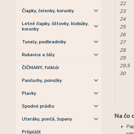
22
Čiapky, čelenky, korunky
23
24
Letné čiapky, šiltovky, klobúky,
25
korunky
26
Tunely, podbradníky
27
28
Rukavice a šály
29
29,5
ČIČMANY, folklór
30
Pančuchy, ponožky
Plavky
Spodné prádlo
Na čo 
Uteráky, pončá, župany
Pap
Pršiplášť
prí