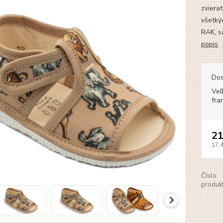
zviera
všetký
RAK, s
popis
Dos
Veľ
fra
21
17,
Číslo
produkt