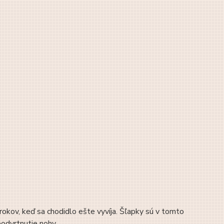
rokov, keď sa chodidlo ešte vyvíja. Šľapky sú v tomto
podvrtnutie nohy.