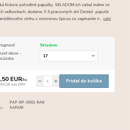
tká Krásne pohodlné papučky SKLADOM ich zatiaľ máme vo
ch veľkostiach, dodanie 3-5 pracovných dní Detské papuče
andálkového strihu s otvorenou špicou so zapínaním n...
celý
tupnosť
Skladom
kosť obuvi -
ncúzska
,50 EUR
/
ks
Pridať do košíka
48 EUR
bez DPH
PAP-BP-0001 RAK
u:
SAFARI