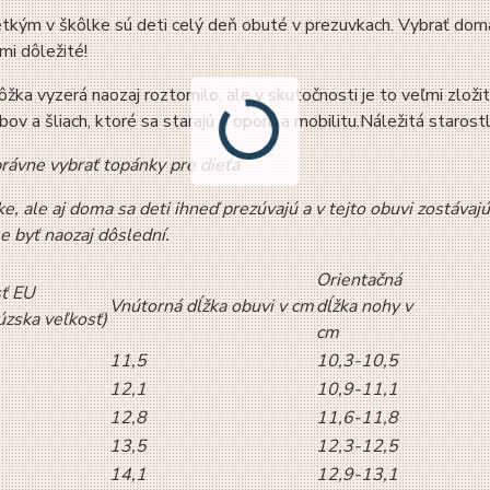
kým v škôlke sú deti celý deň obuté v prezuvkach. Vybrať domácu
mi dôležité!
žka vyzerá naozaj roztomilo, ale v skutočnosti je to veľmi zložit
ĺbov a šliach, ktoré sa starajú o oporu a mobilitu.Náležitá staros
rávne vybrať topánky pre dieťa
ke, ale aj doma sa deti ihneď prezúvajú a v tejto obuvi zostáva
 byť naozaj dôslední.
Orientačná
ť EU
Vnútorná dĺžka obuvi v cm
dĺžka nohy v
úzska veľkosť)
cm
11,5
10,3-10,5
12,1
10,9-11,1
12,8
11,6-11,8
13,5
12,3-12,5
14,1
12,9-13,1