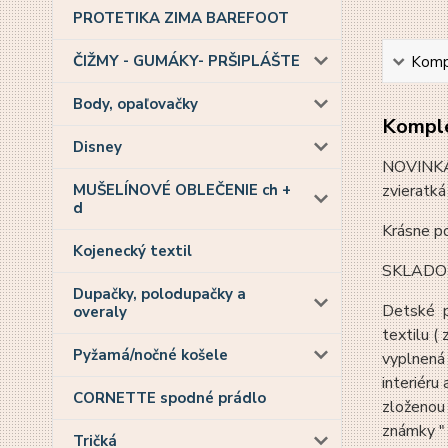
PROTETIKA ZIMA BAREFOOT
ČIŽMY - GUMÁKY- PRŠIPLÁŠTE
Kompl
Body, opaľovačky
Komple
Disney
NOVINKA:
MUŠELÍNOVÉ OBLEČENIE ch +
zvieratká
d
Krásne p
Kojenecký textil
SKLADOM 
Dupačky, polodupačky a
Detské pa
overaly
textilu (
Pyžamá/nočné košele
vyplnená
interiéru
CORNETTE spodné prádlo
zloženou 
známky " Ž
Tričká