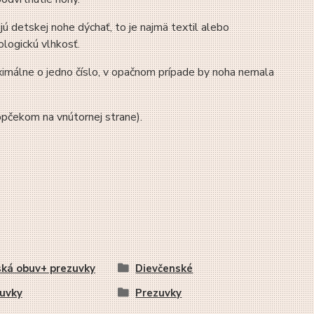
ú detskej nohe dýchať, to je najmä textil alebo
ologickú vlhkosť.
ximálne o jedno číslo, v opačnom prípade by noha nemala
opčekom na vnútornej strane).
ká obuv+ prezuvky
Dievčenské
uvky
Prezuvky