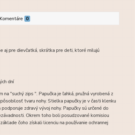
Komentáre
0
pre dievčatká, skrátka pre deti, ktoré milujú
ých dní
na "suchý zips ". Papučka je ľahká, pružná vyrobená z
pôsobilosť tvaru nohy. Stielka papučky je v časti klenku
 podporuje zdravý vývoj nohy. Papučky sú určené do
j nezávadnosti. Okrem toho boli posudzované komisiou
áklade čoho získali licenciu na používanie ochrannej