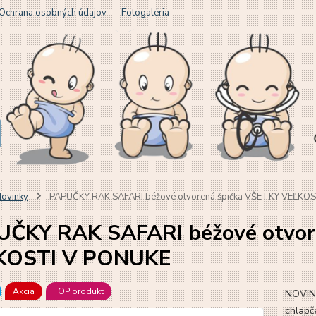
Ochrana osobných údajov
Fotogaléria
ovinky
PAPUČKY RAK SAFARI béžové otvorená špička VŠETKY VEĽKO
ČKY RAK SAFARI béžové otvor
KOSTI V PONUKE
Akcia
TOP produkt
NOVINK
chlapče