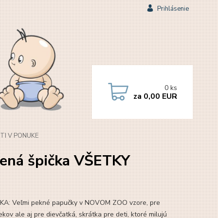
Prihlásenie
0
ks
za
0,00 EUR
STI V PONUKE
ená špička VŠETKY
A: Veľmi pekné papučky v NOVOM ZOO vzore, pre
kov ale aj pre dievčatká, skrátka pre deti, ktoré milujú