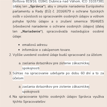
Bottova 819/16, 01841 Dubnica nad Váhom, IČO 31037381
(ď
alej len
„Správca“
), aby v zmysle nariadenia Európskeho
parlamentu a Rady (EÚ) č. 2016/679 o ochrane fyzických
osôb v súvislosti so spracovaním osobných údajov a voľnom
pohybe týchto údajov a o zrušení smernice 95/46/ES
(všeobecné nariadenie o ochrane osobných údajov) (ďalej
len
„Nariadenie“
), spracovával/a nasledujúce osobné
údaje:
emailovú adresu
informácie o zakúpenom tovare.
Vyššie uvedené osobné údaje budú spracované za účelom:
zaslania dotazníkov pre zist
enie zákazníckej
spokojnosti
Súhlas na spracovanie udeľujete po dobu 60 dní a to za
účelom:
zaslania dotazníkov pre zistenie zákazníckej
s
pokojnosti
Na spracovanie týchto osobných údajov Správca využíva
týchto Spracovateľov: