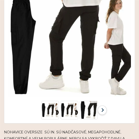
NOHAVICE OVERSIZE SÚ IN. SÚ NADČASOVÉ, MEGAPOHODLNÉ,
KOMFORTNÉ A VEĽMI POPULÁRNE. NEBOJ SA VYKROČIŤ Z DAVU A