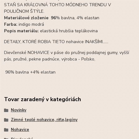
STAŇ SA KRÁĽOVNÁ TOHTO MÓDNEHO TRENDU V
POULIČNOM ŠTÝLE.
Materiálové zloženie 96
% bavlna, 4% elastan
Farba:
indigo modrá
Popis materiálu:
elastická hrubšia teplákovina
DETAILY, KTORÉ ROBIA TIETO nohavice INAKŠÍMI......
Dievčenské NOHAVICE v páse do pružnej poddajnej gumy, vyšší
pás, pružné, pekne padnúce, výrobca - Poľsko,
96% bavlna +4% elastan
Tovar zaradený v kategóriách
Novinky
Zimné teplé nohavice, rifle,legíny
Nohavice