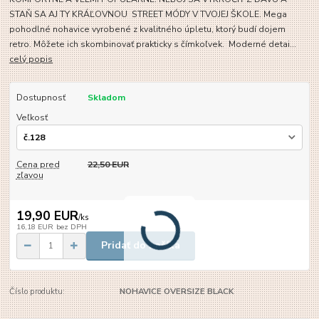
STAŇ SA AJ TY KRÁĽOVNOU STREET MÓDY V TVOJEJ ŠKOLE. Mega
pohodlné nohavice vyrobené z kvalitného úpletu, ktorý budí dojem
retro. Môžete ich skombinovať prakticky s čímkoľvek. Moderné detai...
celý popis
Dostupnosť
Skladom
Veľkosť
Cena pred
22,50 EUR
zľavou
19,90 EUR
/
ks
16,18 EUR
bez DPH
Pridať do košíka
Číslo produktu:
NOHAVICE OVERSIZE BLACK