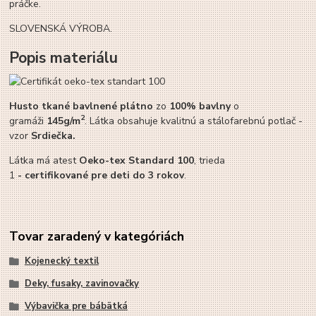
práčke.
SLOVENSKÁ VÝROBA.
Popis materiálu
Husto tkané bavlnené plátno
zo
100% bavlny
o
2
gramáži
145g/m
. Látka obsahuje kvalitnú a stálofarebnú potlač -
vzor
Srdiečka.
Látka má atest
Oeko-tex Standard 100
, trieda
1
-
certifikované pre deti do 3 rokov
.
Tovar zaradený v kategóriách
Kojenecký textil
Deky, fusaky, zavinovačky
Výbavička pre bábätká