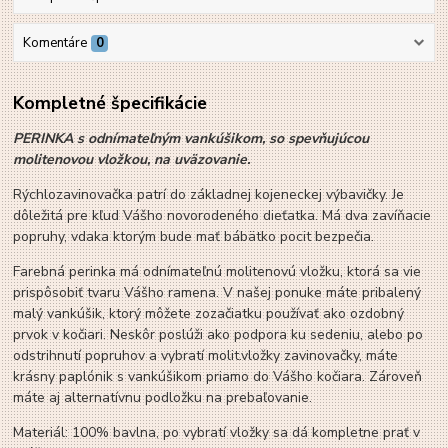
Komentáre
0
Kompletné špecifikácie
PERINKA s odnímateľným vankúšikom, so spevňujúcou
molitenovou vložkou, na uväzovanie.
Rýchlozavinovačka patrí do základnej kojeneckej výbavičky. Je
dôležitá pre kľud Vášho novorodeného dieťatka. Má dva zavíňacie
popruhy, vdaka ktorým bude mať bábätko pocit bezpečia.
Farebná perinka má odnímateľnú molitenovú vložku, ktorá sa vie
prispôsobiť tvaru Vášho ramena. V našej ponuke máte pribalený
malý vankúšik, ktorý môžete zozačiatku používať ako ozdobný
prvok v kočiari. Neskôr poslúži ako podpora ku sedeniu, alebo po
odstrihnutí popruhov a vybratí molit.vložky zavinovačky, máte
krásny paplónik s vankúšikom priamo do Vášho kočiara. Zároveň
máte aj alternatívnu podložku na prebaľovanie.
Materiál: 100% bavlna, po vybratí vložky sa dá kompletne prať v