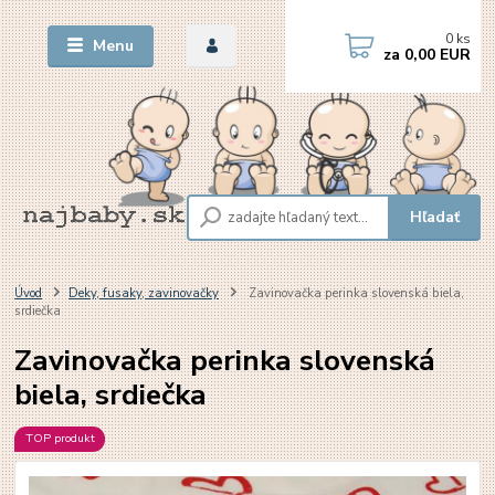
0
ks
Menu
za
0,00 EUR
Hľadať
Úvod
Deky, fusaky, zavinovačky
Zavinovačka perinka slovenská biela,
srdiečka
Zavinovačka perinka slovenská
biela, srdiečka
TOP produkt