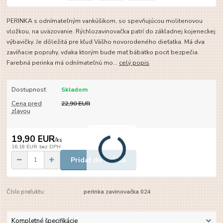
PERINKA s odnímateľným vankúšikom, so spevňujúcou molitenovou
vložkou, na uväzovanie. Rýchlozavinovačka patrí do základnej kojeneckej
výbavičky. Je dôležitá pre kľud Vášho novorodeného dieťatka. Má dva
zavíňacie popruhy, vdaka ktorým bude mať bábätko pocit bezpečia.
Farebná perinka má odnímateľnú mo...
celý popis
Dostupnosť
Skladom
Cena pred
22,90 EUR
zľavou
19,90 EUR
/
ks
16,18 EUR
bez DPH
Pridať do košíka
Číslo produktu:
perinka zavinovačka 024
Kompletné špecifikácie