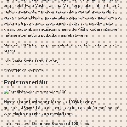
prispôsobiť tvaru Vášho ramena. V našej ponuke máte pribalený
malý vankúšik, ktorý môžete zozačiatku používať ako ozdobný
prvok v kočiari. Neskôr poslúži ako podpora ku sedeniu, alebo po
odstrihnutí popruhov a vybratí molit.vložky zavinovačky, máte
krásny paplónik s vankúšikom priamo do Vášho kočiara. Zároveň
máte aj alternatívnu podložku na prebaľovanie.
Materiál: 100% bavlna, po vybratí vložky sa dá kompletne prať v
práčke.
Ponúkame rôzne farby a vzory.
SLOVENSKÁ VÝROBA.
Popis materiálu
Husto tkané bavlnené plátno
zo
100% bavlny
o
2
gramáži
145g/m
. Látka obsahuje kvalitnú a stálofarebnú potlač -
vzor
Macko na rebríku s mesiačikom.
Látka má atest
Oeko-tex Standard 100
, trieda