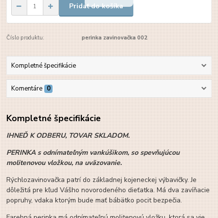
Pridať do košíka
Číslo produktu:
perinka zavinovačka 002
Kompletné špecifikácie
Komentáre
0
Kompletné špecifikácie
IHNEĎ K ODBERU, TOVAR SKLADOM.
PERINKA s odnímateľným vankúšikom, so spevňujúcou
molitenovou vložkou, na uväzovanie.
Rýchlozavinovačka patrí do základnej kojeneckej výbavičky. Je
dôležitá pre kľud Vášho novorodeného dieťatka. Má dva zavíňacie
popruhy, vdaka ktorým bude mať bábätko pocit bezpečia.
Farebná perinka má odnímateľnú molitenovú vložku, ktorá sa vie