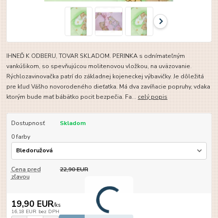
IHNEĎ K ODBERU, TOVAR SKLADOM. PERINKA s odnímateľným
vankúšikom, so spevňujúcou molitenovou vložkou, na uväzovanie.
Rýchlozavinovačka patrí do základnej kojeneckej výbavičky. Je dôležitá
pre kľud Vášho novorodeného dieťatka. Má dva zavíňacie popruhy, vdaka
ktorým bude mať bábätko pocit bezpečia. Fa...
celý popis
Dostupnosť
Skladom
0 farby
Cena pred
22,90 EUR
zľavou
19,90 EUR
/
ks
16,18 EUR
bez DPH