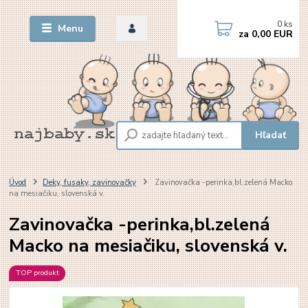
0
ks
Menu
za
0,00 EUR
Hľadať
Úvod
Deky, fusaky, zavinovačky
Zavinovačka -perinka,bl.zelená Macko
na mesiačiku, slovenská v.
Zavinovačka -perinka,bl.zelená
Macko na mesiačiku, slovenská v.
TOP produkt