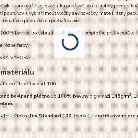
úšik, ktorý môžete zozačiatku používať ako ozdobný prvok v koči
tí popruhov a vybratí molit.vložky zavinovačky, máte krásny pap
lternatívnu podložku na prebaľovanie.
 100% bavlna, po vybratí vložky sa dá kompletne prať v práčke.
 rôzne farby.
SKÁ VÝROBA.
 materiálu
2
kané bavlnené plátno
zo
100% bavlny
o gramáži
145g/m
. L
rebné.
 atest
Oeko-tex Standard 100
, trieda 1
-
certifikované pre 