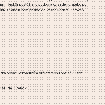
ari. Neskôr poslúži ako podpora ku sedeniu, alebo po
lónik s vankúšikom priamo do Vášho kočiara. Zároveň
átka obsahuje kvalitnú a stálofarebnú potlač - vzor
deti do 3 rokov
.