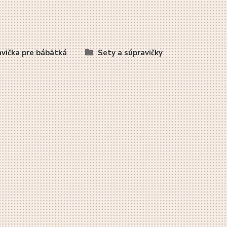
vička pre bábätká
Sety a súpravičky