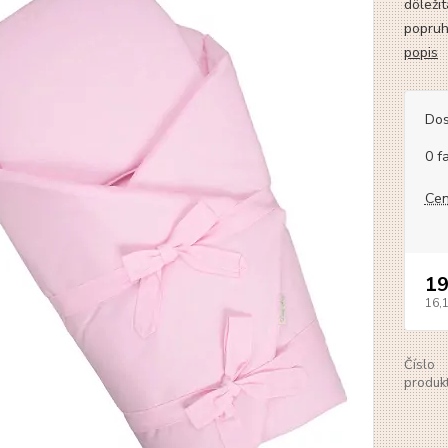
dôleži
popruh
popis
Dos
0 f
Cen
19
16,
Číslo
produkt