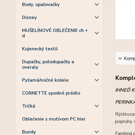
Body, opaľovačky
Disney
MUŠELÍNOVÉ OBLEČENIE ch +
d
Kojenecký textil
Kompl
Dupačky, polodupačky a
overaly
Komple
Pyžamá/nočné košele
IHNEĎ 
CORNETTE spodné prádlo
PERINKA 
Tričká
Rýchlozav
Oblečenie s motívom PC hier
popruhy,
Bundy
Farebná p