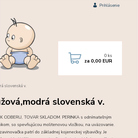
Prihlásenie
0
ks
za
0,00 EUR
á slovenská v.
užová,modrá slovenská v.
 K ODBERU, TOVAR SKLADOM. PERINKA s odnímateľným
ikom, so spevňujúcou molitenovou vložkou, na uväzovanie.
zavinovačka patrí do základnej kojeneckej výbavičky. Je