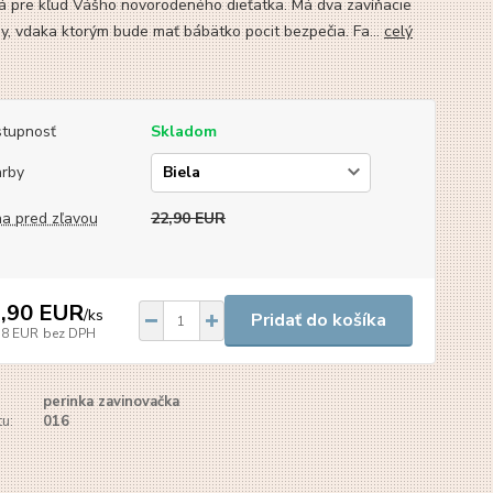
tá pre kľud Vášho novorodeného dieťatka. Má dva zavíňacie
y, vdaka ktorým bude mať bábätko pocit bezpečia. Fa...
celý
tupnosť
Skladom
arby
a pred zľavou
22,90 EUR
,90 EUR
/
ks
Pridať do košíka
18 EUR
bez DPH
perinka zavinovačka
u:
016