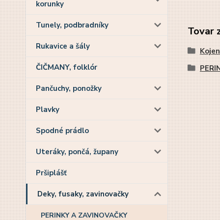
korunky
Tunely, podbradníky
Tovar 
Rukavice a šály
Kojen
ČIČMANY, folklór
PERI
Pančuchy, ponožky
Plavky
Spodné prádlo
Uteráky, pončá, župany
Pršiplášť
Deky, fusaky, zavinovačky
PERINKY A ZAVINOVAČKY