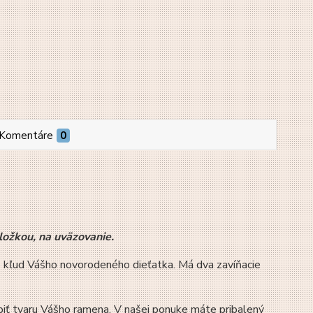
Komentáre
0
ožkou, na uväzovanie.
re kľud Vášho novorodeného dieťatka. Má dva zavíňacie
biť tvaru Vášho ramena. V našej ponuke máte pribalený