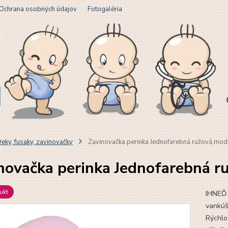
Ochrana osobných údajov
Fotogaléria
eky, fusaky, zavinovačky
Zavinovačka perinka Jednofarebná ružová,modr
novačka perinka Jednofarebná r
ukt
IHNEĎ
vankúš
Rýchlo