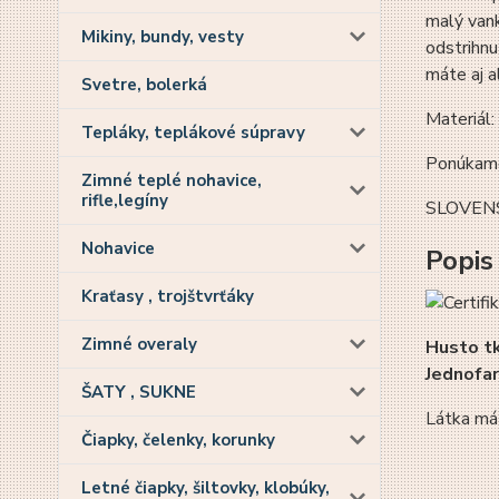
malý vank
Mikiny, bundy, vesty
odstrihnu
máte aj a
Svetre, bolerká
Materiál:
Tepláky, teplákové súpravy
Ponúkame
Zimné teplé nohavice,
rifle,legíny
SLOVEN
Nohavice
Popis
Kraťasy , trojštvrťáky
Zimné overaly
Husto t
Jednofa
ŠATY , SUKNE
Látka má
Čiapky, čelenky, korunky
Letné čiapky, šiltovky, klobúky,