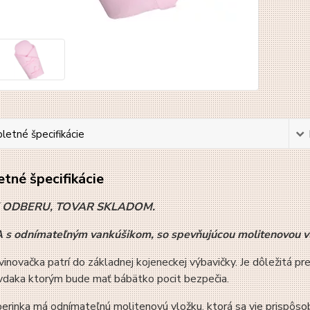
etné špecifikácie
tné špecifikácie
K ODBERU, TOVAR SKLADOM.
s odnímateľným vankúšikom, so spevňujúcou molitenovou vl
inovačka patrí do základnej kojeneckej výbavičky. Je dôležitá p
 vdaka ktorým bude mať bábätko pocit bezpečia.
erinka má odnímateľnú molitenovú vložku, ktorá sa vie prispôso