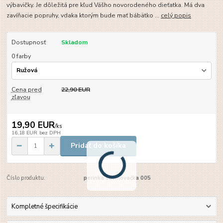
výbavičky. Je dôležitá pre kľud Vášho novorodeného dieťatka. Má dva
zavíňacie popruhy, vdaka ktorým bude mať bábätko ...
celý popis
Dostupnosť
Skladom
0 farby
Cena pred
22,90 EUR
zľavou
19,90 EUR
/
ks
16,18 EUR
bez DPH
Pridať do košíka
Číslo produktu:
perinka zavinovačka 005
Kompletné špecifikácie