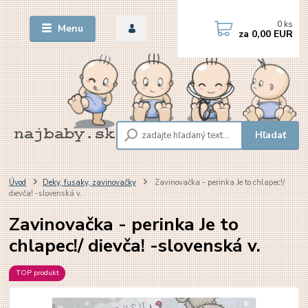
0
ks
Menu
za
0,00 EUR
Hľadať
Úvod
Deky, fusaky, zavinovačky
Zavinovačka - perinka Je to chlapec!/
dievča! -slovenská v.
Zavinovačka - perinka Je to
chlapec!/ dievča! -slovenská v.
TOP produkt