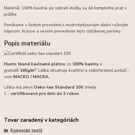
Materiál: 100% bavlna, po vybratí vložky sa dá kompletne prať v
práčke.
Ponúkame v šedom prevedení s modrotyrkysovým alebo ružovým
nápisom. Krásne a veselé prevedenie tejto obľúbenej perinky.
Popis materiálu
Husto tkané bavlnené plátno
zo
100% bavlny
o
2
gramáži
145g/m
. Látka obsahuje kvalitnú a stálofarebnú potlač -
vzor
MACKO / MACKA.
Látka má atest
Oeko-tex Standard 100
, trieda
1
-
certifikované pre deti do 3 rokov
.
Tovar zaradený v kategóriách
Kojenecký textil