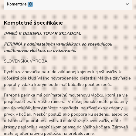
Komentáre
0
Kompletné špecifikácie
IHNEĎ K ODBERU, TOVAR SKLADOM.
PERINKA s odnímateľným vankúšikom, so spevňujúcou
molitenovou vložkou, na uväzovanie.
SLOVENSKÁ VÝROBA.
Rýchlozavinovačka patrí do základnej kojeneckej výbavičky. Je
dôležitá pre kľud Vášho novorodeného dieťatka. Má dva zavíňacie
popruhy, vdaka ktorým bude mať bábätko pocit bezpečia.
Farebná perinka má odnímateľnú molitenovú vložku, ktorá sa vie
prispôsobiť tvaru Vášho ramena. V našej ponuke máte pribalený
malý vankúšik, ktorý môžete zozačiatku používať ako ozdobný
prvok v kočiari. Neskôr poslúži ako podpora ku sedeniu, alebo po
odstrihnutí popruhov a vybratí molit.vložky zavinovačky, máte
krásny paplónik s vankúšikom priamo do Vášho kočiara. Zároveň
máte aj alternatívnu podložku na prebaľovanie.