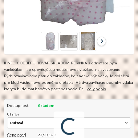
IHNEĎ K ODBERU, TOVAR SKLADOM. PERINKA s odnímateľným
vankúšikom, so spevňujúcou molitenovou vložkou, na uväzovanie.
Rýchlozavinovačka patrí do základnej kojeneckej výbavičky. Je dôležitá
pre kľud Vášho novorodeného dieťatka. Má dva zavíňacie popruhy, vdaka
ktorým bude mať bábätko pocit bezpečia. Fa...
celý popis
Dostupnosť
Skladom
0 farby
Cena pred
22,90 EUR