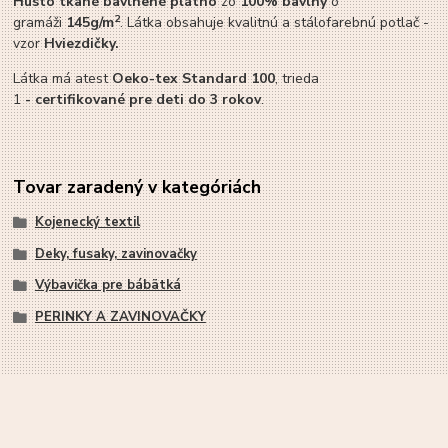
Husto tkané bavlnené plátno
zo
100% bavlny
o
2
gramáži
145g/m
. Látka obsahuje kvalitnú a stálofarebnú potlač -
vzor
Hviezdičky.
Látka má atest
Oeko-tex Standard 100
, trieda
1
-
certifikované pre deti do 3 rokov
.
Tovar zaradený v kategóriách
Kojenecký textil
Deky, fusaky, zavinovačky
Výbavička pre bábätká
PERINKY A ZAVINOVAČKY
Vytvorené na
Eshop-rychlo.sk