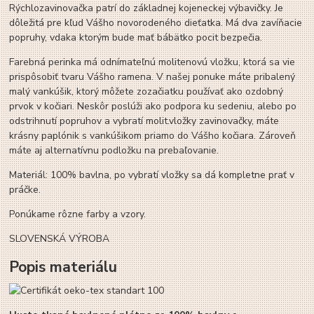
Rýchlozavinovačka patrí do základnej kojeneckej výbavičky. Je
dôležitá pre kľud Vášho novorodeného dieťatka. Má dva zavíňacie
popruhy, vdaka ktorým bude mať bábätko pocit bezpečia.
Farebná perinka má odnímateľnú molitenovú vložku, ktorá sa vie
prispôsobiť tvaru Vášho ramena. V našej ponuke máte pribalený
malý vankúšik, ktorý môžete zozačiatku používať ako ozdobný
prvok v kočiari. Neskôr poslúži ako podpora ku sedeniu, alebo po
odstrihnutí popruhov a vybratí molit.vložky zavinovačky, máte
krásny paplónik s vankúšikom priamo do Vášho kočiara. Zároveň
máte aj alternatívnu podložku na prebaľovanie.
Materiál: 100% bavlna, po vybratí vložky sa dá kompletne prať v
práčke.
Ponúkame rôzne farby a vzory.
SLOVENSKÁ VÝROBA
Popis materiálu