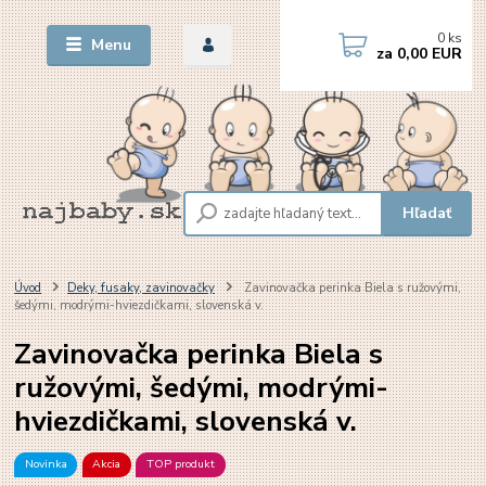
0
ks
Menu
za
0,00 EUR
Hľadať
Úvod
Deky, fusaky, zavinovačky
Zavinovačka perinka Biela s ružovými,
šedými, modrými-hviezdičkami, slovenská v.
Zavinovačka perinka Biela s
ružovými, šedými, modrými-
hviezdičkami, slovenská v.
Novinka
Akcia
TOP produkt