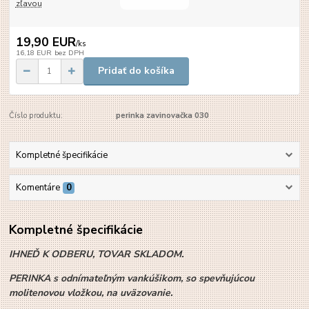
zľavou
19,90 EUR
/
ks
16,18 EUR
bez DPH
Pridať do košíka
Číslo produktu:
perinka zavinovačka 030
Kompletné špecifikácie
Komentáre
0
Kompletné špecifikácie
IHNEĎ K ODBERU, TOVAR SKLADOM.
PERINKA s odnímateľným vankúšikom, so spevňujúcou
molitenovou vložkou, na uväzovanie.