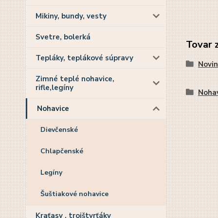
Mikiny, bundy, vesty
Svetre, bolerká
Tovar 
Tepláky, teplákové súpravy
Novin
Zimné teplé nohavice,
rifle,legíny
Nohav
Nohavice
Dievčenské
Chlapčenské
Legíny
Šuštiakové nohavice
Kraťasy , trojštvrťáky