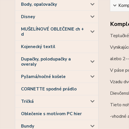
Body, opaľovačky
Kompl
Disney
Komple
MUŠELÍNOVÉ OBLEČENIE ch +
d
Teplučké
Kojenecký textil
Vynikajúc
alebo 2--
Dupačky, polodupačky a
overaly
V páse p
Pyžamá/nočné košele
Vzadu dv
CORNETTE spodné prádlo
Dievčensk
Tričká
Tieto noh
Oblečenie s motívom PC hier
-vhodné a
Bundy