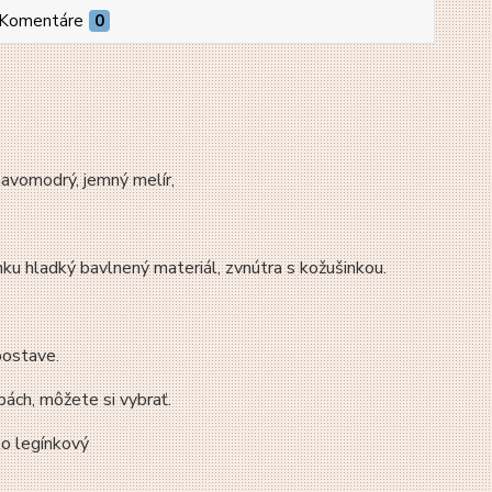
Komentáre
0
mavomodrý, jemný melír,
hladký bavlnený materiál, zvnútra s kožušinkou.
postave.
ách, môžete si vybrať.
ko legínkový