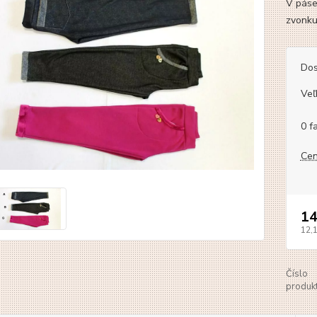
V páse
zvonku
Dos
Veľ
0 f
Cen
14
12,
Číslo
produkt