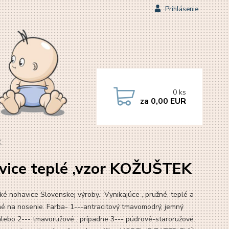
Prihlásenie
0
ks
za
0,00 EUR
K
vice teplé ,vzor KOŽUŠTEK
ké nohavice Slovenskej výroby. Vynikajúce , pružné, teplé a
né na nosenie. Farba- 1---antracitový tmavomodrý, jemný
 alebo 2--- tmavoružové , prípadne 3--- púdrové-staroružové.