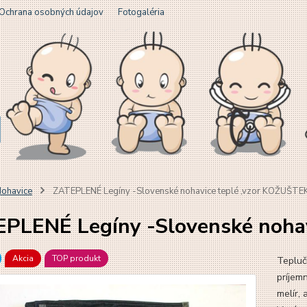
Ochrana osobných údajov
Fotogaléria
ohavice
ZATEPLENÉ Legíny -Slovenské nohavice teplé ,vzor KOŽUŠTE
PLENÉ Legíny -Slovenské noha
Akcia
TOP produkt
Tepluč
príjem
melír,