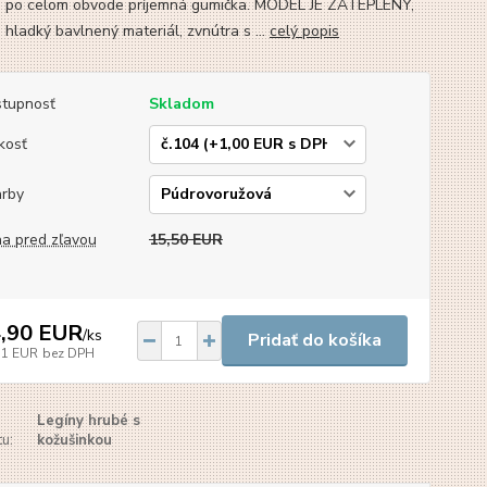
 po celom obvode príjemná gumička. MODEL JE ZATEPLENÝ,
 hladký bavlnený materiál, zvnútra s ...
celý popis
tupnosť
Skladom
kosť
arby
a pred zľavou
15,50 EUR
,90 EUR
/
ks
Pridať do košíka
11 EUR
bez DPH
Legíny hrubé s
u:
kožušinkou