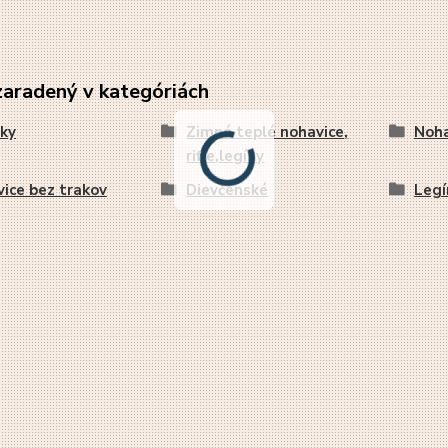
zaradený v kategóriách
ky
Zimné teplé nohavice,
Noha
rifle,legíny
ice bez trakov
Dievčenské
Legí