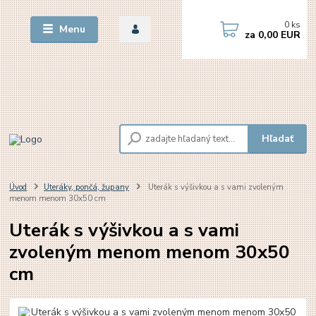
0
ks
Menu
za
0,00 EUR
Hľadať
Úvod
Uteráky, pončá, župany
Uterák s výšivkou a s vami zvoleným
menom menom 30x50 cm
Uterák s výšivkou a s vami
zvoleným menom menom 30x50
cm