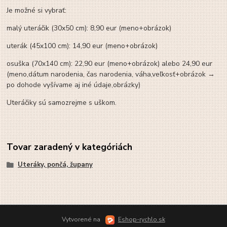
Je možné si vybrať:
malý uteráčik (30x50 cm): 8,90 eur (meno+obrázok)
uterák (45x100 cm): 14,90 eur (meno+obrázok)
osuška (70x140 cm): 22,90 eur (meno+obrázok) alebo 24,90 eur
(meno,dátum narodenia, čas narodenia, váha,veľkosť+obrázok →
po dohode vyšívame aj iné údaje,obrázky)
Uteráčiky sú samozrejme s uškom.
Tovar zaradený v kategóriách
Uteráky, pončá, župany
Vytvorené na
Eshop-rychlo.sk