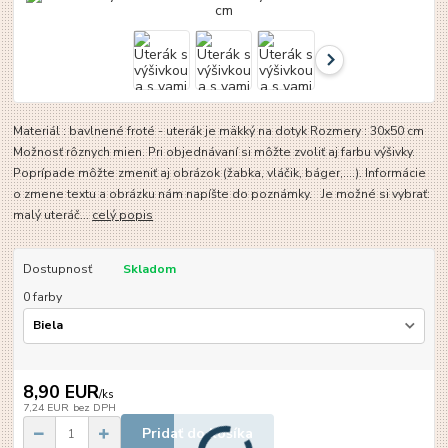
Materiál : bavlnené froté - uterák je mäkký na dotyk Rozmery : 30x50 cm
Možnosť rôznych mien. Pri objednávaní si môžte zvoliť aj farbu výšivky.
Poprípade môžte zmeniť aj obrázok (žabka, vláčik, báger,....). Informácie
o zmene textu a obrázku nám napíšte do poznámky. Je možné si vybrať:
malý uteráč...
celý popis
Dostupnosť
Skladom
0 farby
8,90 EUR
/
ks
7,24 EUR
bez DPH
Pridať do košíka