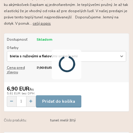
ku akýmkoľvek čiapkam aj jednofarebným. Je teplý,veľmi pružný. Je až tak
elastický že je vhodný od roka až pre dospelých ľudí. V našej predajni je
práve tento teplý tunel najpredávanejší. Doporučujeme. Jemný na
dotyk. V ponuk...
celý popis
Dostupnosť
Skladom
0 farby
Cena pred
7,90 EUR
zľavou
6,90 EUR
/
ks
5,61 EUR
bez DPH
Pridať do košíka
Číslo produktu:
tunel melír žltý