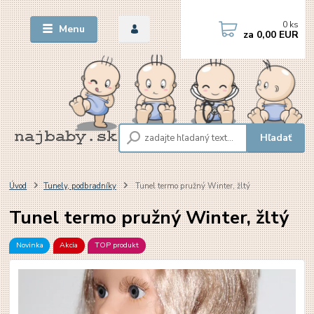
0
ks
Menu
za
0,00 EUR
Hľadať
Úvod
Tunely, podbradníky
Tunel termo pružný Winter, žltý
Tunel termo pružný Winter, žltý
Novinka
Akcia
TOP produkt