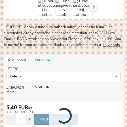
HIT JESENE- čiapky a tunely vo farbách farieb jesenného lístia Tunel
slovenskej výroby z tenkého elastického materiálu, zošitý, 23x34 cm
Značka: RADA Vyrobené na Slovensku Zloženie: 97% bavlna + 3% lykra
Je možné k nemu doobjednať čiapku z rovnakého materiálu.
celý popis
Dostupnosť
Skladom
0 farby
Cena pred
5,50 EUR
zľavou
5,40 EUR
/
ks
4,39 EUR
bez DPH
Pridať do košíka