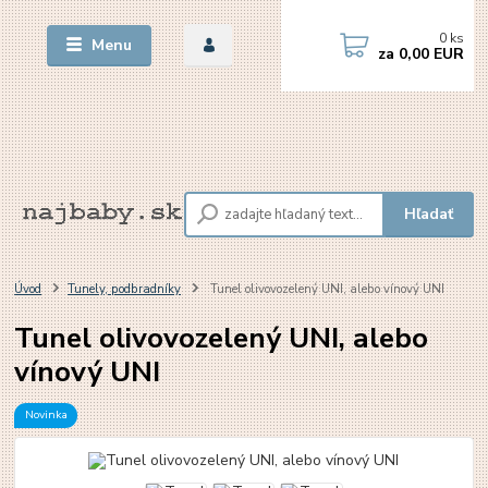
0
ks
Menu
za
0,00 EUR
Hľadať
Úvod
Tunely, podbradníky
Tunel olivovozelený UNI, alebo vínový UNI
Tunel olivovozelený UNI, alebo
vínový UNI
Novinka