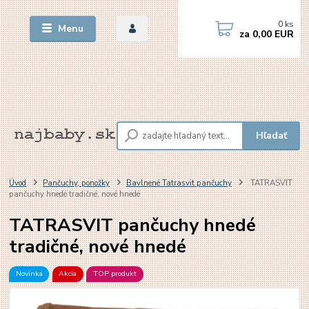
0
ks
Menu
za
0,00 EUR
Hľadať
Úvod
Pančuchy, ponožky
Bavlnené Tatrasvit pančuchy
TATRASVIT
pančuchy hnedé tradičné, nové hnedé
TATRASVIT pančuchy hnedé
tradičné, nové hnedé
Novinka
Akcia
TOP produkt