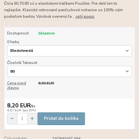
Čísla 60,70,80 sú s elastickymi tráčkami.Použitie: Pre deti len to
najlepšie. Klasické rebrované pančuchové nohavice so 100%-ným
podielom bavlny. Výrobok overený ča...
celý popis
Dostupnosť
Skladom
0 farby
Číselník Tatrasvit
Cena pred
8,90 EUR
zľavou
8,20 EUR
/
ks
6,67 EUR
bez DPH
Pridať do košíka
Číslo produktu:
TATRASVIT 004