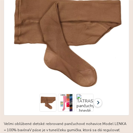
Veľmi obľúbené detské rebrované pančuchové nohavice.Model LENKA
= 100% bavlnaV páse je v tunelčeku gumička, ktorá sa dá regulovať.