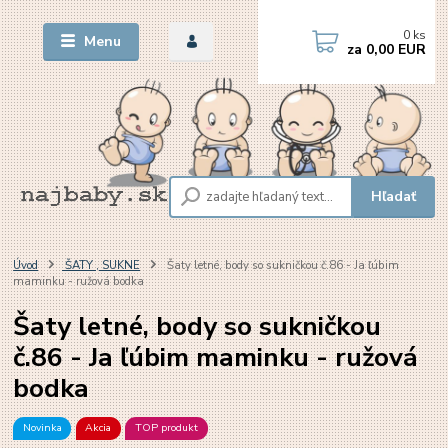
0
ks
Menu
za
0,00 EUR
Hľadať
Úvod
ŠATY , SUKNE
Šaty letné, body so sukničkou č.86 - Ja ľúbim
maminku - ružová bodka
Šaty letné, body so sukničkou
č.86 - Ja ľúbim maminku - ružová
bodka
Novinka
Akcia
TOP produkt