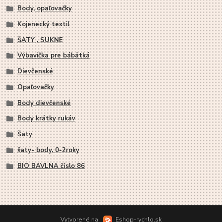
Body, opaľovačky
Kojenecký textil
ŠATY , SUKNE
Výbavička pre bábätká
Dievčenské
Opaľovačky
Body dievčenské
Body krátky rukáv
Šaty
šaty- body, 0-2roky
BIO BAVLNA číslo 86
Vytvorené na
Eshop-rychlo.sk