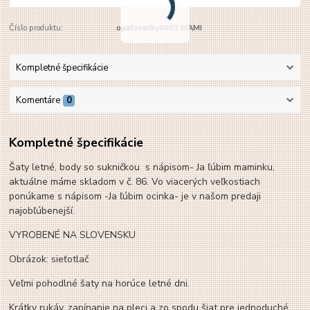
Číslo produktu:
opaľovačky0003 MAMI
Kompletné špecifikácie
Komentáre
0
Kompletné špecifikácie
Šaty letné, body so sukničkou s nápisom- Ja ľúbim maminku,
aktuálne máme skladom v č. 86. Vo viacerých veľkostiach
ponúkame s nápisom -Ja ľúbim ocinka- je v našom predaji
najobľúbenejší.
VYROBENÉ NA SLOVENSKU
Obrázok: sieťotlač
Veľmi pohodlné šaty na horúce letné dni.
Krátky rukáv, zapínanie na pleci a zo spodu šiat pre jednoduché