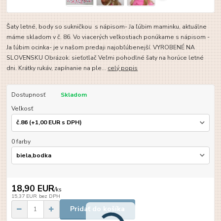
Šaty letné, body so sukničkou s nápisom- Ja ľúbim maminku, aktuálne
máme skladom v č. 86. Vo viacerých veľkostiach ponúkame s nápisom -
Ja ľúbim ocinka- je v našom predaji najobľúbenejší. VYROBENÉ NA
SLOVENSKU Obrázok: sieťotlač Veľmi pohodlné šaty na horúce letné
dni. Krátky rukáv, zapínanie na ple...
celý popis
Dostupnosť
Skladom
Veľkosť
0 farby
18,90 EUR
/
ks
15,37 EUR
bez DPH
Pridať do košíka