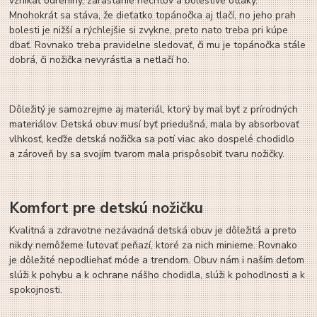
vznikať odreniny, zarastanie nechtov a bolestivé otlaky.
Mnohokrát sa stáva, že dieťatko topánočka aj tlačí, no jeho prah
bolesti je nižší a rýchlejšie si zvykne, preto nato treba pri kúpe
dbať. Rovnako treba pravidelne sledovať, či mu je topánočka stále
dobrá, či nožička nevyrástla a netlačí ho.
Dôležitý je samozrejme aj materiál, ktorý by mal byť z prírodných
materiálov. Detská obuv musí byť priedušná, mala by absorbovať
vlhkosť, keďže detská nožička sa potí viac ako dospelé chodidlo
a zároveň by sa svojím tvarom mala prispôsobiť tvaru nožičky.
Komfort pre detskú nožičku
Kvalitná a zdravotne nezávadná detská obuv je dôležitá a preto
nikdy nemôžeme ľutovať peňazí, ktoré za nich minieme. Rovnako
je dôležité nepodliehať móde a trendom. Obuv nám i naším deťom
slúži k pohybu a k ochrane nášho chodidla, slúži k pohodlnosti a k
spokojnosti.