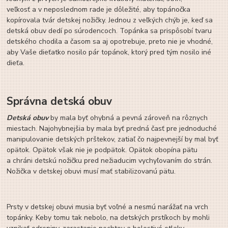
veľkosť a v neposlednom rade je dôležité, aby topánočka
kopírovala tvár detskej nožičky. Jednou z veľkých chýb je, keď sa
detská obuv dedí po súrodencoch. Topánka sa prispôsobí tvaru
detského chodila a časom sa aj opotrebuje, preto nie je vhodné,
aby Vaše dieťatko nosilo pár topánok, ktorý pred tým nosilo iné
dieťa.
Správna detská obuv
Detská obuv
by mala byť ohybná a pevná zároveň na rôznych
miestach. Najohybnejšia by mala byť predná časť pre jednoduché
manipulovanie detských prštekov, zatiaľ čo najpevnejší by mal byť
opätok. Opätok však nie je podpätok. Opätok obopína pätu
a chráni detskú nožičku pred nežiaducim vychyľovaním do strán.
Nožička v detskej obuvi musí mať stabilizovanú pätu.
Prsty v detskej obuvi musia byť voľné a nesmú narážať na vrch
topánky. Keby tomu tak nebolo, na detských prstíkoch by mohli