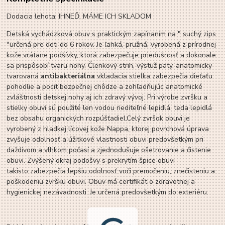
Dodacia lehota: IHNEĎ, MÁME ICH SKLADOM
Detská vychádzková obuv s praktickým zapínaním na " suchý zips
"určená pre deti do 6 rokov. Je ľahká, pružná, vyrobená z prírodnej
kože vrátane podšívky, ktorá zabezpečuje priedušnosť a dokonale
sa prispôsobí tvaru nohy. Členkový strih, výstuž päty, anatomicky
tvarovaná
antibakteriálna
vkladacia stielka zabezpečia dieťaťu
pohodlie a pocit bezpečnej chôdze a zohľadňujúc anatomické
zvláštnosti detskej nohy aj ich zdravý vývoj. Pri výrobe zvršku a
stielky obuvi sú použité len vodou riediteľné lepidlá, teda lepidlá
bez obsahu organických rozpúšťadiel.Celý zvršok obuvi je
vyrobený z hladkej lícovej kože Nappa, ktorej povrchová úprava
zvyšuje odolnosť a úžitkové vlastnosti obuvi predovšetkým pri
daždivom a vlhkom počasí a zjednodušuje ošetrovanie a čistenie
obuvi. Zvýšený okraj podošvy s prekrytím špice obuvi
takisto zabezpečia lepšiu odolnosť voči premočeniu, znečisteniu a
poškodeniu zvršku obuvi. Obuv má certifikát o zdravotnej a
hygienickej nezávadnosti. Je určená predovšetkým do exteriéru.