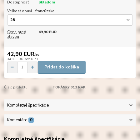
Dostupnosť
Skladom
Veľkosť obuvi - francúzska
Cena pred
49,90 EUR
zľavou
42,90 EUR
/
ks
34,88 EUR
bez DPH
Pridať do košíka
Číslo produktu:
TOPÁNKY 013 RAK
Kompletné špecifikácie
Komentáre
0
Kompletné špecifikácie