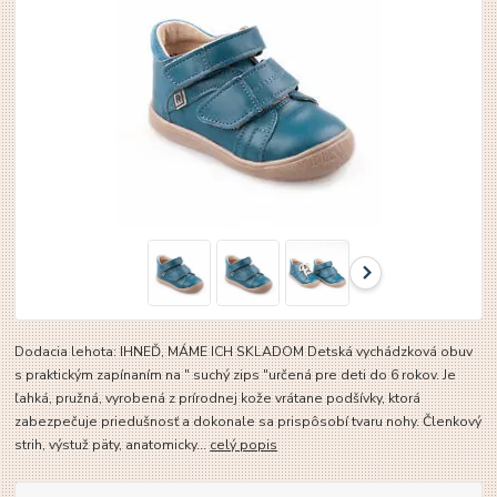
Dodacia lehota: IHNEĎ, MÁME ICH SKLADOM Detská vychádzková obuv
s praktickým zapínaním na " suchý zips "určená pre deti do 6 rokov. Je
ľahká, pružná, vyrobená z prírodnej kože vrátane podšívky, ktorá
zabezpečuje priedušnosť a dokonale sa prispôsobí tvaru nohy. Členkový
strih, výstuž päty, anatomicky...
celý popis