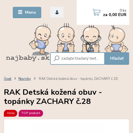
0
ks
Menu
za
0,00 EUR
Hľadať
Úvod
Novinky
RAK Detská kožená obuv - topánky ZACHARY č.28
RAK Detská kožená obuv -
topánky ZACHARY č.28
Akcia
TOP produkt