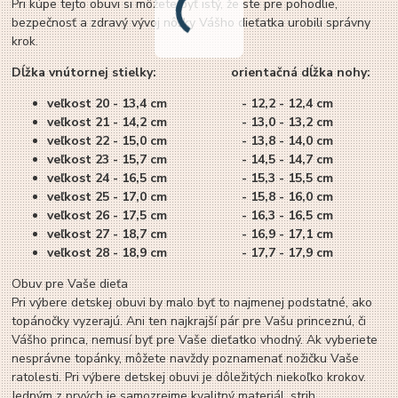
Pri kúpe tejto obuvi si môžete byť istý, že ste pre pohodlie,
bezpečnosť a zdravý vývoj nôžky Vášho dieťatka urobili správny
krok.
Dĺžka vnútornej stielky: orientačná dĺžka nohy:
veľkost 20 - 13,4 cm - 12,2 - 12,4 cm
veľkost 21 - 14,2 cm - 13,0 - 13,2 cm
veľkost 22 - 15,0 cm - 13,8 - 14,0 cm
veľkost 23 - 15,7 cm - 14,5 - 14,7 cm
veľkost 24 - 16,5 cm - 15,3 - 15,5 cm
veľkost 25 - 17,0 cm - 15,8 - 16,0 cm
veľkost 26 - 17,5 cm - 16,3 - 16,5 cm
veľkost 27 - 18,7 cm - 16,9 - 17,1 cm
veľkost 28 - 18,9 cm - 17,7 - 17,9 cm
Obuv pre Vaše dieťa
Pri výbere detskej obuvi by malo byť to najmenej podstatné, ako
topánočky vyzerajú. Ani ten najkrajší pár pre Vašu princeznú, či
Vášho princa, nemusí byť pre Vaše dieťatko vhodný. Ak vyberiete
nesprávne topánky, môžete navždy poznamenať nožičku Vaše
ratolesti. Pri výbere detskej obuvi je dôležitých niekoľko krokov.
Jedným z prvých je samozrejme kvalitný materiál, strih,