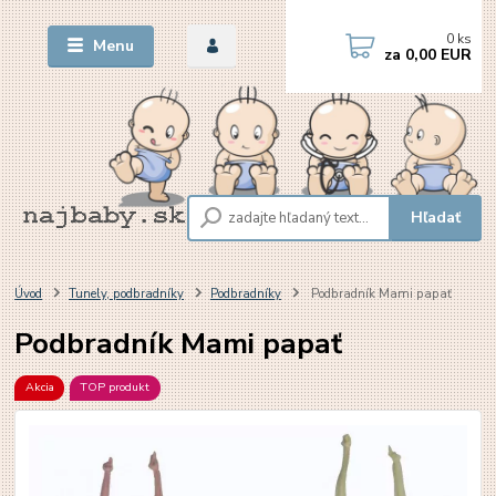
0
ks
Menu
za
0,00 EUR
Hľadať
Úvod
Tunely, podbradníky
Podbradníky
Podbradník Mami papať
Podbradník Mami papať
Akcia
TOP produkt