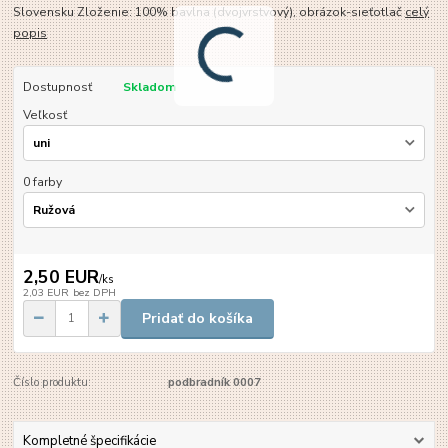
Slovensku Zloženie: 100% bavlna (dvojvrstvový), obrázok-sieťotlač
celý
popis
Dostupnosť
Skladom
Veľkosť
0 farby
2,50 EUR
/
ks
2,03 EUR
bez DPH
Pridať do košíka
Číslo produktu:
podbradník 0007
Kompletné špecifikácie